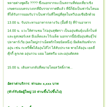
หลายต่างพูดถึง ???? ซึ่งนอกจากจะเป็นสถานที่ท่องเที่ยวเชิง
เกษตรแบบครบวงจรที่มีบรรยากาศดีแล้ว ที่นี่ก็ยังเป็นฟาร์มโคนม
ที่ได้รับการยอมรับว่าเป็นฟาร์มที่ใหญ่ที่สุดในทวีปเอเชียอีกด้วย
13.00 น. รับประทานอาหารกลางวัน (มื้อที่ 5) ที่ร้านอาหาร
14.00 น. แวะให้ท่านชม ไร่องุ่นสุพัตรา เป็นองุ่นพันธุ์แบล็กไนท์
และลูสเพอร์เลส มีเมล็ดและไร้เมล็ด นอกจากนี้ยังมีองุ่นพันธุ์ไข่
ปลาคาร์เวีย (ผลใหญ่กว่าเม็ดพริกไทยนิดหนึ่ง) มีผลิตภัณฑ์จาก
องุ่น เช่น กะหรี่พั๊พไส้องุ่นไส้ไก่ ไส้สับประรด พายไส้องุ่น เยลลี่
คุ๊กกี้ ลูกเกด องุ่นกวน แยม ไอศครีม และองุ่นตัดสด
15.00 น. เดินทางกลับที่หมายโดยสวัสดิ์ภาพ...
อัตราค่าบริการ: ท่านละ x,xxx บาท
(ทัวร์รับจัดผู้ใหญ่ 10 ท่านขึ้นไปขึ้นไป)