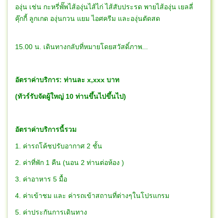
องุ่น เช่น กะหรี่พั๊พไส้องุ่นไส้ไก่ ไส้สับประรด พายไส้องุ่น เยลลี่
คุ๊กกี้ ลูกเกด องุ่นกวน แยม ไอศครีม และองุ่นตัดสด
15.00 น. เดินทางกลับที่หมายโดยสวัสดิ์ภาพ...
อัตราค่าบริการ: ท่านละ x,xxx บาท
(ทัวร์รับจัดผู้ใหญ่ 10 ท่านขึ้นไปขึ้นไป)
อัตราค่าบริการนี้รวม
1. ค่ารถโค้ชปรับอากาศ 2 ชั้น
2. ค่าที่พัก 1 คืน (นอน 2 ท่านต่อห้อง )
3. ค่าอาหาร 5 มื้อ
4. ค่าเข้าชม และ ค่ารถเข้าสถานที่ต่างๆในโปรแกรม
5. ค่าประกันการเดินทาง