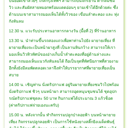
บนยอดเขาสวยๆ ใกล้กรุงเทพฯ สามารถปั่นจักรยาน ตากลมชม
วิว และสัมผัสสายหมอกพร้อมแดดอ่อนๆ ยามเช้าได้อีกด้วยค่ะ ซึ่ง
ด้านบนเขาสามารถมองเห็นได้ทั้งวิวของ เขื่อนลำตะคอง และ ทุ่ง
กังหันลม
12.30 น. แวะรับประทานอาหารกลางวัน (มื้อที่ 2) ที่ร้านอาหาร
13.30 น. นำท่านขึ้นรถสองแถวเพื่อพาท่านไปยัง ผายายเที่ยง ที่
ผายายเที่ยงจะเป็นหน้าผาสูงที่ เป็นลานหินกว้าง สามารถให้เรา
มองเห็นวิวทิวทัศน์ของอ่างเก็บน้ำลำตะคองที่อยู่ด้านล่างและ
สามารถมองเห็นแนวกังหันลมได้ ถือเป็นจุดที่ทัศนียภาพที่สวยงาม
อีกทั้งยังมีลมพัดตลอดเวลาจึงทำให้บรรยากาศที่ผายายเที่ยงเย็น
สบาย
14.00 น. เชิญท่าน นั่งดริปกาแฟ อยู่ริมผายายเที่ยงชมวิวไปพร้อม
นั่งดริปกาแฟ ชิวๆ บนหน้าผา สามารถอุดหนุนชุมชนได้ ชุดอุปก
รณ์ดริปกาแฟชุดละ 50 บาท กินกาแฟได้ประมาณ 3 แก้วช็อต
(ค่าดริปกาแฟจ่ายเองนะครับ)
15.00 น. หลังจากนั้น ทำกิจกรรมปลูกป่าลอยฟ้า บนหน้าผายาย
เที่ยง กิจกรรมปลูกลอยฟ้า เป็นการใช้หนังยางสติ๊กยิงเมล็ดพันธุ์