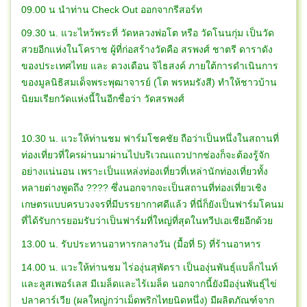
09.00 น นำท่าน Check Out ออกจากรีสอร์ท
09.30 น. แวะไหว้พระที่ วัดหลวงพ่อโต หรือ วัดโนนกุ่ม เป็นวัด
สวยอีกแห่งในโคราช ผู้ที่ก่อสร้างวัดคือ สรพงศ์ ชาตรี ดาราดัง
ของประเทศไทย และ ดวงเดือน จิไธสงค์ ภายใต้การดำเนินการ
ของมูลนิธิสมเด็จพระพุฒาจารย์ (โต พรหมรังสี) ทำให้ชาวบ้าน
นิยมเรียกวัดแห่งนี้ในอีกชื่อว่า วัดสรพงศ์
10.30 น. แวะให้ท่านชม ฟาร์มโชคชัย ถือว่าเป็นหนึ่งในสถานที่
ท่องเที่ยวที่ใครผ่านมาผ่านไปบริเวณแถวปากช่องก็จะต้องรู้จัก
อย่างแน่นอน เพราะเป็นแหล่งท่องเที่ยวที่เหล่านักท่องเที่ยวทั้ง
หลายต่างพูดถึง ???? ซึ่งนอกจากจะเป็นสถานที่ท่องเที่ยวเชิง
เกษตรแบบครบวงจรที่มีบรรยากาศดีแล้ว ที่นี่ก็ยังเป็นฟาร์มโคนม
ที่ได้รับการยอมรับว่าเป็นฟาร์มที่ใหญ่ที่สุดในทวีปเอเชียอีกด้วย
13.00 น. รับประทานอาหารกลางวัน (มื้อที่ 5) ที่ร้านอาหาร
14.00 น. แวะให้ท่านชม ไร่องุ่นสุพัตรา เป็นองุ่นพันธุ์แบล็กไนท์
และลูสเพอร์เลส มีเมล็ดและไร้เมล็ด นอกจากนี้ยังมีองุ่นพันธุ์ไข่
ปลาคาร์เวีย (ผลใหญ่กว่าเม็ดพริกไทยนิดหนึ่ง) มีผลิตภัณฑ์จาก