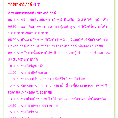
ทัวร์ซาฟารีเวิลด์:
(1 วัน)
กำหนดการท่องเที่ยวซาฟารีเวิลด์
06.00 น. พร้อมกันที่จุดนัดพบ...เจ้าหน้าที่ เอจิเลนต์ ทัวร์ ให้การต้อนรับ
06.30 น. ออกเดินทางจาก กรุงเทพฯ มุ่งหน้าสู่ ซาฟารีเวิลด์โดย รถโค้ช
ปรับอากาศ /รถตู้ปรับอากาศ
08.30 น. เดินทางถึง ซาฟารีเวิลด์ เจ้าหน้า เอจิเลนต์ ทัวร์ รับบัตรเข้าชม
ซาฟารีเวิลด์บริเวณหน้าทางเข้าของซาฟารีเวิลด์ เพื่อแลกตั๋วเข้าชม
09.00 น. หลังจากนั้นนั่งรถโค้ชปรับอากาศ /รถตู้ปรับอากาศ เข้าชมสวน
สัตว์เปิดซาฟารีปาร์ค
10.20 น. ชมโชว์อุรังอุตัง
11.00 น. ชมโชว์สิงโตทะเล
11.40 น. ชมเวสเทิร์น คาวบอย สตั้นท์โชว์, ชมโชว์ นก
12.30 น. รับประทานอาหารกลางวัน (มื้อที่ 1) ที่ห้องอาหารของซาฟารี
เวิลด์ และพักผ่อนตามอัธยาศัย
13.30 น. ช่วงบ่ายนำท่านชมโชว์โลมา และวาฬขาวจากขั้วโลกเหนือ
14.30 น. ชมโชว์สงครามจารกรรม
15.30 น. ชมโชว์ช้าง