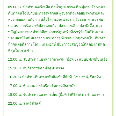
09.00 น. นำท่านลงเรือเพื่อ ดำน้ำดูปะการัง ที่ หมู่เกาะรัง ท่านจะ
ตื่นตาตื่นใจไปกับปะการังหลากสี ฝูงปลาที่จะคอยมาทักทายและ
หยอกล้อผสานกับการพลิ้วไหวของแนวปะการังอ่อน ท่านจะพบ
ปลาหลากชนิด อาทิปลานกแก้ว, ปลาลายเสือ, ปลาผีเสื้อ, และ
ขวัญใจของทุกๆท่านก็คือปลาการ์ตูนหรือที่เรารู้จักกันดีในนาม
ของปลามีโมนั่นเองจากเกาะต่างๆ ที่เราจะนำทุกท่านไปเที่ยวดำ
น้ำกันต่อที่ เกาะโล้น, เกาะยักษ์ มีปะการังสมบูรณ์ที่สุดมากชนิด
ที่สุดในเกาะช้าง
12.00 น. รับประทานอาหารกลางวัน (มื้อที่ 5) แบบบุฟเฟ่ต์บนเรือ
15.30 น. จบกิจกรรมดำน้ำดูปะการัง
16.30 น.นำท่านเดินทางกลับถึงเข้าที่พักที่ “ไชยเชษฐ์ รีสอร์ท”
17.00 น. พักผ่อนภายในรีสอร์ทตามอัธยาศัย
18.00 น. รับประทานอาหารเย็น (มื้อที่ 6)ที่รีสอร์ท / ร้านอาหาร
22.00 น. ราตรีสวัสดิ์