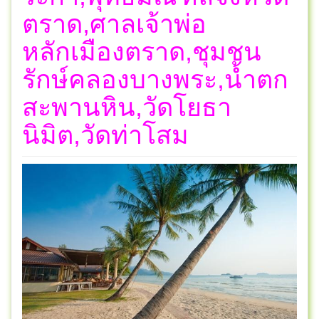
ตราด,ศาลเจ้าพ่อ
หลักเมืองตราด,ชุมชน
รักษ์คลองบางพระ,น้ำตก
สะพานหิน,วัดโยธา
นิมิต,วัดท่าโสม