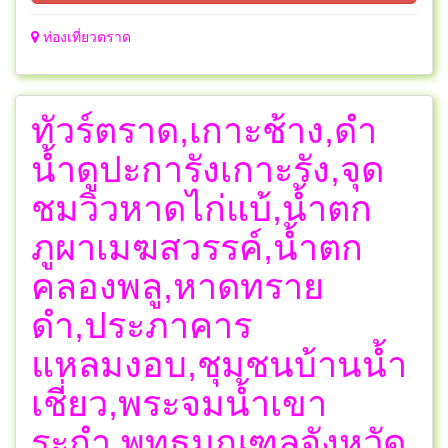
ท่องเที่ยวตราด
ทัวร์ตราด,เกาะช้าง,ดำ
น้ำดูปะการังเกาะรัง,จุด
ชมวิวหาดไก่แบ้,น้ำตก
ภูผาเมฆสวรรค์,น้ำตก
คลองพลู,หาดทราย
ดำ,ประภาคาร
แหลมงอบ,ชุมชนบ้านน้ำ
เชี่ยว,พระจมน้ำเขา
ระกำ,พุทธมณฑลจังหวัด