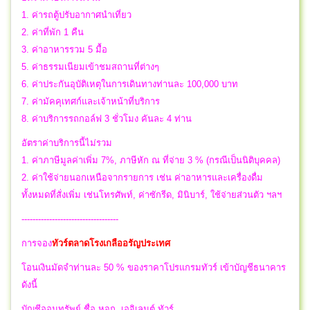
1. ค่ารถตู้ปรับอากาศนำเที่ยว
2. ค่าที่พัก 1 คืน
3. ค่าอาหารรวม 5 มื้อ
5. ค่าธรรมเนียมเข้าชมสถานที่ต่างๆ
6. ค่าประกันอุบัติเหตุในการเดินทางท่านละ 100,000 บาท
7. ค่ามัคคุเทศก์และเจ้าหน้าที่บริการ
8. ค่าบริการรถกอล์ฟ 3 ชั่วโมง คันละ 4 ท่าน
อัตราค่าบริการนี้ไม่รวม
1. ค่าภาษีมูลค่าเพิ่ม 7%, ภาษีหัก ณ ที่จ่าย 3 % (กรณีเป็นนิติบุคคล)
2. ค่าใช้จ่ายนอกเหนือจากรายการ เช่น ค่าอาหารและเครื่องดื่ม
ทั้งหมดที่สั่งเพิ่ม เช่นโทรศัพท์, ค่าซักรีด, มินิบาร์, ใช้จ่ายส่วนตัว ฯล
ฯ
-----------------------------------
การจอง
ทัวร์ตลาดโรงเกลืออรัญประเทศ
โอนเงินมัดจำท่านละ 50 % ของราคาโปรแกรมทัวร์ เข้าบัญชีธนาคาร
ดังนี้
บัญชีออมทรัพย์ ชื่อ หจก. เอจิเลนต์ ทัวร์