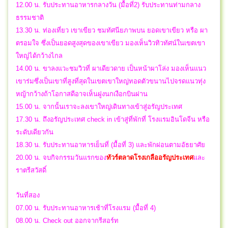
12.00 น. รับประทานอาหารกลางวัน (มื้อที่2) รับประทานท่ามกลาง
ธรรมชาติ
13.30 น. ท่องเที่ยว เขาเขียว ชมทัศนียภาพบน ยอดเขาเขียว หรือ ผา
ตรอมใจ ซึ่งเป็นยอดสูงสุดของเขาเขียว มองเห็นวิวทิวทัศน์ในเขตเขา
ใหญ่ได้กว้างไกล
14.00 น. ขาลงแวะชมวิวที่ ผาเดียวดาย เป็นหน้าผาโล่ง มองเห็นแนว
เขาร่มซึ่งเป็นเขาที่สูงที่สุดในเขตเขาใหญ่ทอดตัวขนานไปจรดแนวทุ่ง
หญ้ากว้างถ้าโอกาสดีอาจเห็นฝูงนกเงือกบินผ่าน
15.00 น. จากนั้นเราจะลงเขาใหญ่เดินทางเข้าสู่อรัญประเทศ
17.30 น. ถึงอรัญประเทศ check in เข้าสู่ที่พักที่ โรงแรมอินโดจีน หรือ
ระดับเดียวกัน
18.30 น. รับประทานอาหารเย็นที่ (มื้อที่ 3) และพักผ่อนตามอัธยาศัย
20.00 น.
จบกิจกรรมวันแรกของ
ทัวร์ตลาดโรงเกลืออรัญประเทศ
และ
ราตรีสวัสดิ์
วันที่สอง
07.00 น. รับประทานอาหารเช้าที่โรงแรม (มื้อที่ 4)
08.00 น. Check out ออกจากรีสอร์ท