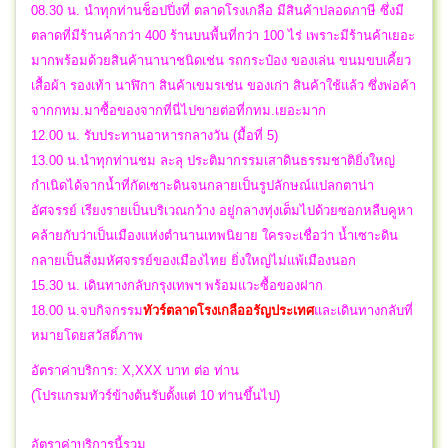
08.30 น. นำทุกท่านช็อปปิ่งที่ ตลาดโรงเกลือ มีสินค้าปลอดภาษี ซึ่งมี
ตลาดที่มีร้านค้ากว่า 400 ร้านบนพื้นที่กว่า 100 ไร่ เพราะมีร้านค้าเยอะ
มากพร้อมด้วยสินค้านานาชนิดเช่น รถกระป๋อง ของเล่น ขนมขบเคี้ยว
เสื้อผ้า รองเท้า นาฬิกา สินค้าเขมรเช่น ของเก่า สินค้าใช้แล้ว ซึ่งพ่อค้า
จากกทม.มาซื้อของจากที่นี่ไปขายต่อที่กทม.เยอะมาก
12.00 น. รับประทานอาหารกลางวัน (มื้อที่ 5)
13.00 น.นำทุกท่านชม ละลุ ประติมากรรมเสาดินธรรมชาติยิ่งใหญ่
กำเนิดได้จากน้ำที่กัดเซาะดินจนกลายเป็นรูปลักษณ์แปลกตาน่า
อัศจรรย์ เรียงรายเป็นบริเวณกว้าง อยู่กลางทุ่งเต็มไปด้วยซอกหลืบคูหา
คล้ายกับว่าเป็นเมืองแห่งตำนานเทพนิยาย ใครจะเชื่อว่า น้ำเซาะดิน
กลายเป็นสิ่งมหัศจรรย์ของเมืองไทย ยิ่งใหญ่ไม่แพ้เมืองนอก
15.30 น. เดินทางกลับกรุงเทพฯ พร้อมแวะซื้อของฝาก
18.00 น.
จบกิจกรรม
ทัวร์ตลาดโรงเกลืออรัญประเทศ
และเดินทางกลับที่
หมายโดยสวัสดิ์ภาพ
อัตราค่าบริการ: X,XXX บาท ต่อ ท่าน
(โปรแกรมทัวร์ข้างต้นรับตั้งแต่ 10 ท่านขึ้นไป)
อัตราค่าบริการนี้รวม