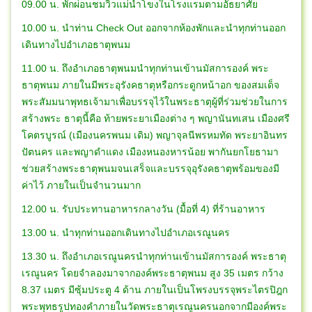
09.00 น. พักผ่อนชมวิวแม่น้ำโขงในโรงแรมตามอัธยาศัย
10.00 น. นำท่าน Check Out ออกจากห้องพักและนำทุกท่านออก
เดินทางไปอำเภอธาตุพนม
11.00 น. ถึงอำเภอธาตุพนมนำทุกท่านเข้านมัสการองค์ พระ
ธาตุพนม ภายในมีพระอุรังคธาตุหรือกระดูกหน้าอก ของสมเด็จ
พระสัมมนาพุทธเจ้ามาเพื่อบรรจุไว้ในพระธาตุผู้ที่ร่วมช่วยในการ
สร้างพระ ธาตุนี้คือ ท้ายพระยาเมืองต่าง ๆ พญานันทเสน เมืองศรี
โคตรบูรณ์ (เมืองนครพนม เดิม) พญาจุลนีพรหมทัด พระยาอินทร
ปัตนคร และพญาดำแดง เมืองหนองหารน้อย พากันยกโยธามา
ช่วยสร้างพระธาตุพนมจนเสร็จและบรรจุอุรังคธาตุพร้อมของมี
ค่าไว้ ภายในเป็นจำนวนมาก
12.00 น. รับประทานอาหารกลางวัน (มื้อที่ 4) ที่ร้านอาหาร
13.00 น. นำทุกท่านออกเดินทางไปอำเภอเรณูนคร
13.30 น. ถึงอำเภอเรณูนครนำทุกท่านเข้านมัสการองค์ พระธาตุ
เรณูนคร โดยจำลองมาจากองค์พระธาตุพนม สูง 35 เมตร กว้าง
8.37 เมตร มีซุ้มประตู 4 ด้าน ภายในเป็นโพรงบรรจุพระไตรปิฎก
พระพุทธรูปทองคำภายในวัดพระธาตุเรณูนครนอกจากมีองค์พระ