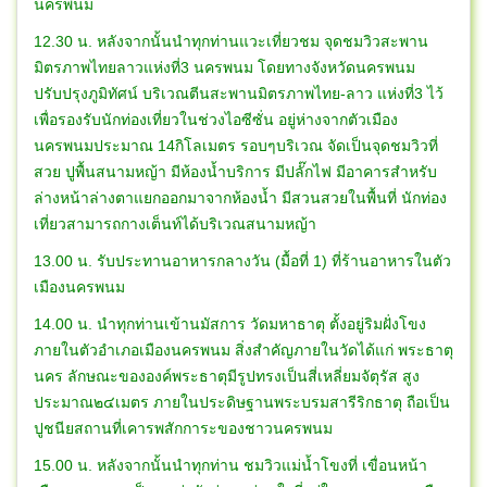
นครพนม
12.30 น. หลังจากนั้นนำทุกท่านแวะเที่ยวชม จุดชมวิวสะพาน
มิตรภาพไทยลาวแห่งที่3 นครพนม โดยทางจังหวัดนครพนม
ปรับปรุงภูมิทัศน์ บริเวณตีนสะพานมิตรภาพไทย-ลาว แห่งที่3 ไว้
เพื่อรองรับนักท่องเที่ยวในช่วงไอซีซั่น อยู่ห่างจากตัวเมือง
นครพนมประมาณ 14กิโลเมตร รอบๆบริเวณ จัดเป็นจุดชมวิวที่
สวย ปูพื้นสนามหญ้า มีห้องน้ำบริการ มีปลั๊กไฟ มีอาคารสำหรับ
ล่างหน้าล่างตาแยกออกมาจากห้องน้ำ มีสวนสวยในพื้นที่ นักท่อง
เที่ยวสามารถกางเต็นท์ได้บริเวณสนามหญ้า
13.00 น. รับประทานอาหารกลางวัน (มื้อที่ 1) ที่ร้านอาหารในตัว
เมืองนครพนม
14.00 น. นำทุกท่านเข้านมัสการ วัดมหาธาตุ ตั้งอยู่ริมฝั่งโขง
ภายในตัวอำเภอเมืองนครพนม สิ่งสำคัญภายในวัดได้แก่ พระธาตุ
นคร ลักษณะขององค์พระธาตุมีรูปทรงเป็นสี่เหลี่ยมจัตุรัส สูง
ประมาณ๒๔เมตร ภายในประดิษฐานพระบรมสารีริกธาตุ ถือเป็น
ปูชนียสถานที่เคารพสักการะของชาวนครพนม
15.00 น. หลังจากนั้นนำทุกท่าน ชมวิวแม่น้ำโขงที่ เขื่อนหน้า