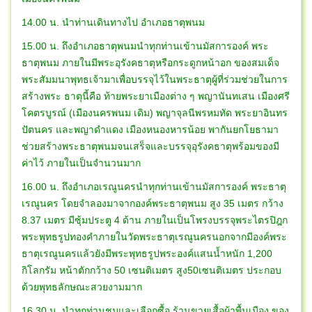
14.00 น. นำท่านเดินทางไป อำเภอธาตุพนม
15.00 น. ถึงอำเภอธาตุพนมนำทุกท่านเข้านมัสการองค์ พระ
ธาตุพนม ภายในมีพระอุรังคธาตุหรือกระดูกหน้าอก ของสมเด็จ
พระสัมมนาพุทธเจ้ามาเพื่อบรรจุไว้ในพระธาตุผู้ที่ร่วมช่วยในการ
สร้างพระ ธาตุนี้คือ ท้ายพระยาเมืองต่าง ๆ พญานันทเสน เมืองศรี
โคตรบูรณ์ (เมืองนครพนม เดิม) พญาจุลนีพรหมทัด พระยาอินทร
ปัตนคร และพญาดำแดง เมืองหนองหารน้อย พากันยกโยธามา
ช่วยสร้างพระธาตุพนมจนเสร็จและบรรจุอุรังคธาตุพร้อมของมี
ค่าไว้ ภายในเป็นจำนวนมาก
16.00 น. ถึงอำเภอเรณูนครนำทุกท่านเข้านมัสการองค์ พระธาตุ
เรณูนคร โดยจำลองมาจากองค์พระธาตุพนม สูง 35 เมตร กว้าง
8.37 เมตร มีซุ้มประตู 4 ด้าน ภายในเป็นโพรงบรรจุพระไตรปิฎก
พระพุทธรูปทองคำภายในวัดพระธาตุเรณูนครนอกจากมีองค์พระ
ธาตุเรณูนครแล้วยังมีพระพุทธรูปพระองค์แสนน้ำหนัก 1,200
กิโลกรัม หน้าตักกว้าง 50 เซนติเมตร สูง50เซนติเมตร ประกอบ
ด้วยพุทธลักษณะสวยงามมาก
16.30 น. นำทุกท่านชมและเลือกซื้อ ร้านขายเสื้อผ้าพื้นเมือง ของ