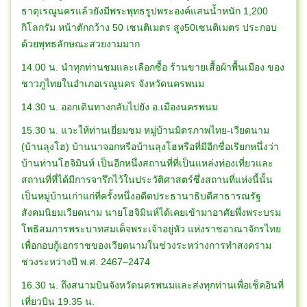
ธาตุเรณูนครแล้วยังมีพระพุทธรูปพระองค์แสนน้ำหนัก 1,200
กิโลกรัม หน้าตักกว้าง 50 เซนติเมตร สูง50เซนติเมตร ประกอบ
ด้วยพุทธลักษณะสวยงามมาก
14.00 น. นำทุกท่านชมและเลือกซื้อ ร้านขายเสื้อผ้าพื้นเมือง ของ
ชาวภูไทยในอำเภอเรณูนคร จังหวัดนครพนม
14.30 น. ออกเดินทางกลับไปยัง อ.เมืองนครพนม
15.30 น. แวะให้ท่านเยี่ยมชม หมู่บ้านมิตรภาพไทย-เวียดนาม
(บ้านลุงโฮ) บ้านนาจอกหรือบ้านลุงโฮหรือที่มีอีกชื่อเรียกหนึ่งว่า
บ้านท่านโฮจิมินห์ เป็นอีกหนึ่งสถานที่ที่เป็นแหล่งท่องเที่ยวและ
สถานที่ที่ได้มีการจารึกไว้ในประวัติศาสตร์ซึ่งสถานที่แห่งนี้นั้น
เป็นหมู่บ้านเก่าแก่ที่ครั้งหนึ่งอดีตประธานาธิบดีสาธารณรัฐ
สังคมนิยมเวียดนาม นายโฮจิมินห์ได้เคยเข้ามาอาศัยพึ่งพระบรม
โพธิสมภารพระบาทสมเด็จพระเจ้าอยู่หัว แห่งราชอาณาจักรไทย
เพื่อกอบกู้เอกราชของเวียดนามในช่วงระหว่างการทำสงคราม
ช่วงระหว่างปี พ.ศ. 2467–2474
16.30 น. ถึงสนามบินจังหวัดนครพนมและส่งทุกท่านเพื่อเช็คอินที่
เที่ยวบิน 19.35 น.