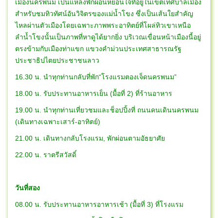
เมืองนครพนม เป็นแหล่งพักผ่อนหย่อนใจที่อยู่ในเขตเทศบาลเมือง
สำหรับชมทิวทัศน์อันวิจิตรของแม่น้ำโขง ซึ่งเป็นเส้นใยสำคัญ
ไหลผ่านตัวเมืองโดยเฉพาะภาพพระอาทิตย์ที่โผล่ทิวเขาเหนือ
ลำน้ำโขงนั้นเป็นภาพที่หาดูได้ยากยิ่ง บริเวณเขื่อนหน้าเมืองนี้อยู่
ตรงข้ามกับเมืองท่าแขก แขวงคำม่วนประเทศสาธารณรัฐ
ประชาธิปไตยประชาชนลาว
16.30 น. นำทุกท่านกลับที่พัก“โรงแรมตองเจ็ดนครพนม”
18.00 น. รับประทานอาหารเย็น (มื้อที่ 2) ที่ร้านอาหาร
19.00 น. นำทุกท่านเที่ยวชมและช็อปปิ้งที่ ถนนคนเดินนครพนม
(เดินทางเฉพาะเสาร์-อาทิตย์)
21.00 น. เดินทางกลับโรงแรม, พักผ่อนตามอัธยาศัย
22.00 น. ราตรีสวัสดิ์
วันที่สอง
08.00 น. รับประทานอาหารอาหารเช้า (มื้อที่ 3) ที่โรงแรม