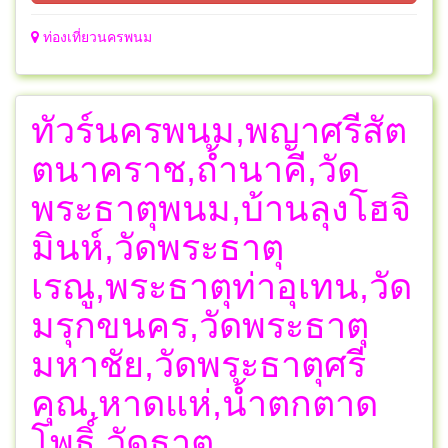
ท่องเที่ยวนครพนม
ทัวร์นครพนม,พญาศรีสัต
ตนาคราช,ถ้ำนาคี,วัด
พระธาตุพนม,บ้านลุงโฮจิ
มินห์,วัดพระธาตุ
เรณู,พระธาตุท่าอุเทน,วัด
มรุกขนคร,วัดพระธาตุ
มหาชัย,วัดพระธาตุศรี
คุณ,หาดแห่,น้ำตกตาด
โพธิ์,วัดธาตุ