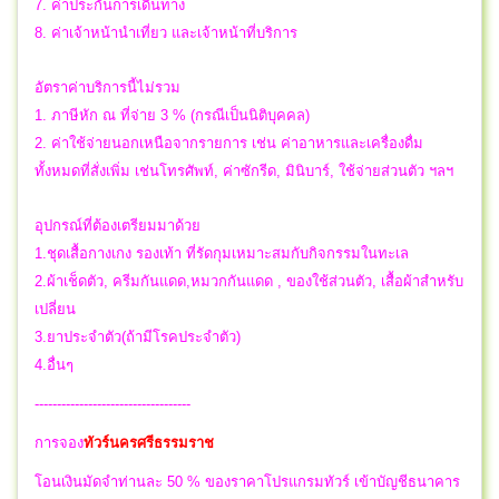
7. ค่าประกันการเดินทาง
8. ค่าเจ้าหน้านำเที่ยว และเจ้าหน้าที่บริการ
อัตราค่าบริการนี้ไม่รวม
1. ภาษีหัก ณ ที่จ่าย 3 % (กรณีเป็นนิติบุคคล)
2. ค่าใช้จ่ายนอกเหนือจากรายการ เช่น ค่าอาหารและเครื่องดื่ม
ทั้งหมดที่สั่งเพิ่ม เช่นโทรศัพท์, ค่าซักรีด, มินิบาร์, ใช้จ่ายส่วนตัว ฯลฯ
อุปกรณ์ที่ต้องเตรียมมาด้วย
1.ชุดเสื้อกางเกง รองเท้า ที่รัดกุมเหมาะสมกับกิจกรรมในทะเล
2.ผ้าเช็ดตัว, ครีมกันแดด,หมวกกันแดด , ของใช้ส่วนตัว, เสื้อผ้าสำหรับ
เปลี่ยน
3.ยาประจำตัว(ถ้ามีโรคประจำตัว)
4.อื่นๆ
-----------------------------------
การจอง
ทัวร์นครศรีธรรมราช
โอนเงินมัดจำท่านละ 50 % ของราคาโปรแกรมทัวร์ เข้าบัญชีธนาคาร