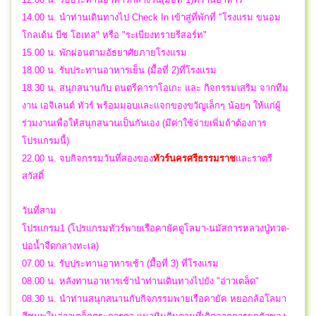
14.00 น. นำท่านเดินทางไป Check In เข้าสู่ที่พักที่ "โรงแรม ขนอม
โกลเด้น บีช โฮเทล" หรือ "ระเบียงทรายรีสอร์ท"
15.00 น. พักผ่อนตามอัธยาศัยภายโรงแรม
18.00 น. รับประทานอาหารเย็น (มื้อที่ 2)ที่โรงแรม
18.30 น. สนุกสนานกับ ดนตรีคาราโอเกะ และ กิจกรรมเสริม จากทีม
งาน เอจิเลนต์ ทัวร์ พร้อมมอบและแจกของขวัญเล็กๆ น้อยๆ ให้แก่ผู้
ร่วมงานเพื่อให้สนุกสนานเป็นกันเอง (มีค่าใช้จ่ายเพิ่มถ้าต้องการ
โปรแกรมนี้)
22.00 น.
จบกิจกรรมวันที่สองของ
ทัวร์นครศรีธรรมราช
และราตรี
สวัสดิ์
วันที่สาม
โปรแกรม1 (โปรแกรมทัวร์พายเรือคายัคดูโลมา-นมัสการหลวงปู่ทวด-
บ่อน้ำจืดกลางทะเล)
07.00 น. รับประทานอาหารเช้า (มื้อที่ 3) ที่โรงแรม
08.00 น. หลังทานอาหารเช้านำท่านเดินทางไปยัง "อ่าวเตล็ด"
08.30 น. นำท่านสนุกสนานกับกิจกรรมพายเรือคายัค หยอกล้อโลมา