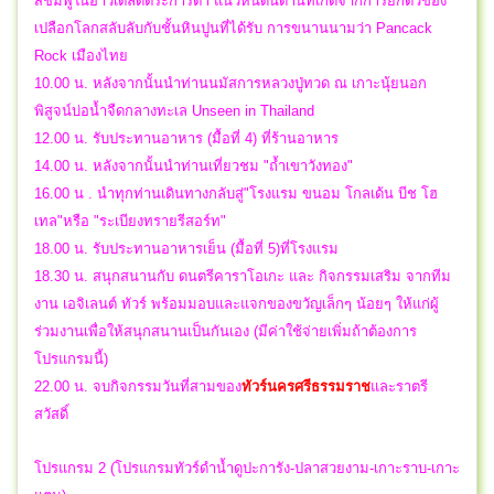
สีชมพูในอ่าวเตล็ดตระการตา แนวหินดินดานที่เกิดจากการยกตัวของ
เปลือกโลกสลับลับกับชั้นหินปูนที่ได้รับ การขนานนามว่า Pancack
Rock เมืองไทย
10.00 น. หลังจากนั้นนำท่านนมัสการหลวงปู่ทวด ณ เกาะนุ้ยนอก
พิสูจน์บ่อน้ำจืดกลางทะเล Unseen in Thailand
12.00 น. รับประทานอาหาร (มื้อที่ 4) ที่ร้านอาหาร
14.00 น. หลังจากนั้นนำท่านเที่ยวชม "ถ้ำเขาวังทอง"
16.00 น . นำทุกท่านเดินทางกลับสู่"โรงแรม ขนอม โกลเด้น บีช โฮ
เทล"หรือ "ระเบียงทรายรีสอร์ท"
18.00 น. รับประทานอาหารเย็น (มื้อที่ 5)ที่โรงแรม
18.30 น. สนุกสนานกับ ดนตรีคาราโอเกะ และ กิจกรรมเสริม จากทีม
งาน เอจิเลนต์ ทัวร์ พร้อมมอบและแจกของขวัญเล็กๆ น้อยๆ ให้แก่ผู้
ร่วมงานเพื่อให้สนุกสนานเป็นกันเอง (มีค่าใช้จ่ายเพิ่มถ้าต้องการ
โปรแกรมนี้)
22.00 น.
จบกิจกรรมวันที่สามของ
ทัวร์นครศรีธรรมราช
และราตรี
สวัสดิ์
โปรแกรม 2 (โปรแกรมทัวร์ดำน้ำดูปะการัง-ปลาสวยงาม-เกาะราบ-เกาะ