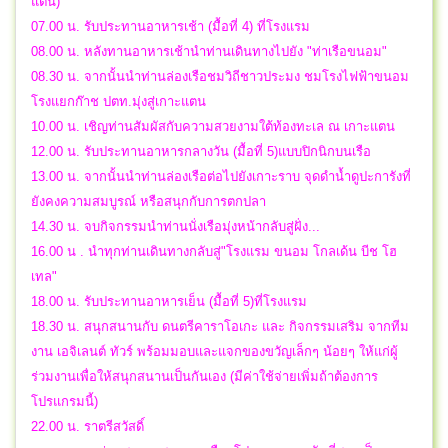
แตน)
07.00 น. รับประทานอาหารเช้า (มื้อที่ 4) ที่โรงแรม
08.00 น. หลังทานอาหารเช้านำท่านเดินทางไปยัง "ท่าเรือขนอม"
08.30 น. จากนั้นนำท่านล่องเรือชมวิถีชาวประมง ชมโรงไฟฟ้าขนอม
โรงแยกก๊าช ปตท.มุ่งสู่เกาะแตน
10.00 น. เชิญท่านสัมผัสกับความสวยงามใต้ท้องทะเล ณ เกาะแตน
12.00 น. รับประทานอาหารกลางวัน (มื้อที่ 5)แบบปิกนิกบนเรือ
13.00 น. จากนั้นนำท่านล่องเรือต่อไปยังเกาะราบ จุดดำน้ำดูปะการังที่
ยังคงความสมบูรณ์ หรือสนุกกับการตกปลา
14.30 น. จบกิจกรรมนำท่านนั่งเรือมุ่งหน้ากลับสู่ฝั่ง...
16.00 น . นำทุกท่านเดินทางกลับสู่"โรงแรม ขนอม โกลเด้น บีช โฮ
เทล"
18.00 น. รับประทานอาหารเย็น (มื้อที่ 5)ที่โรงแรม
18.30 น. สนุกสนานกับ ดนตรีคาราโอเกะ และ กิจกรรมเสริม จากทีม
งาน เอจิเลนต์ ทัวร์ พร้อมมอบและแจกของขวัญเล็กๆ น้อยๆ ให้แก่ผู้
ร่วมงานเพื่อให้สนุกสนานเป็นกันเอง (มีค่าใช้จ่ายเพิ่มถ้าต้องการ
โปรแกรมนี้)
22.00 น.
ราตรีสวัสดิ์