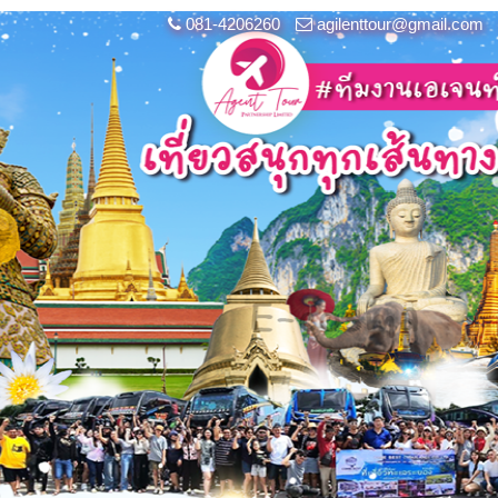
081-4206260
agilenttour@gmail.com