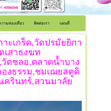
วามท่องเที่ยว
ติดต่อเรา
แผนที่
เกาะเกร็ด,วัดปรมัยยิกา
วัดเสาธงฆท
ร,วัดชลอ,ตลาดน้ำบาง
ะคองธรรม,ชมเฌยสตูดิ
นครินทร์,สวนมาลัย