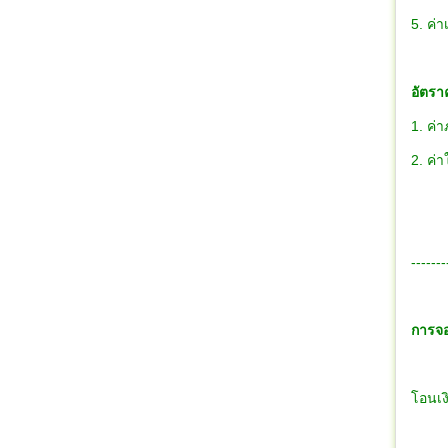
5. ค่า
อัตราค
1. ค่า
2. ค่
-------
การจอ
โอนเง