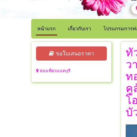
หน้าแรก
เกี่ยวกับเรา
โปรแกรมการท่อ
ทั
ขอใบเสนอราคา
วา
ท่องเที่ยวนนทบุรี
ทอ
คู
โอ
บั