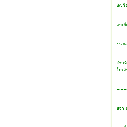
บัญชีอ
เลขที
ธนาคา
ส่วนท
โทรศั
-------
หจก. เ