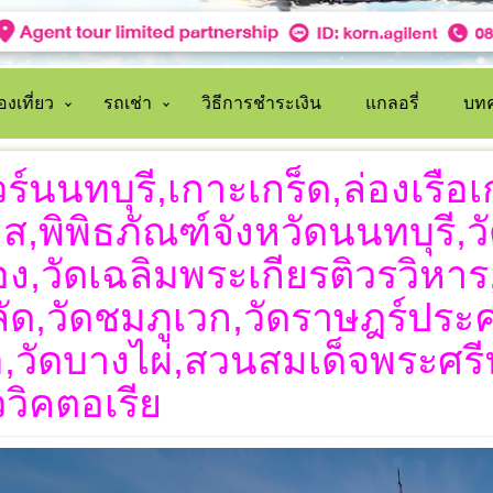
งเที่ยว
รถเช่า
วิธีการชำระเงิน
แกลอรี่
บทค
วร์นนทบุรี,เกาะเกร็ด,ล่องเรือ
ส,พิพิธภัณฑ์จังหวัดนนทบุรี,
ง,วัดเฉลิมพระเกียรติวรวิหา
ลัด,วัดชมภูเวก,วัดราษฎร์ปร
,วัดบางไผ่,สวนสมเด็จพระศรี
ววิคตอเรีย