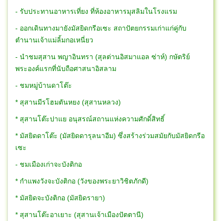
- รับประทานอาหารเที่ยง ที่ห้องอาหารมุสลิมในโรงแรม
- ออกเดินทางมายังมัสยิดกรีอเซะ สถาปัตยกรรมเก่าแก่คู่กับ
ตำนานเจ้าแม่ลิ้มกอเหนี่ยว
- นำชมสุสาน พญาอินทรา (สุลต่านอิสมาแอล ซ่าห์) กษัตริย์
พระองค์แรกที่นับถือศาสนาอิสลาม
- ชมหมู่บ้านดาโต๊ะ
* สุสานมีรโฮมตันหยง (สุสานหลวง)
* สุสานโต๊ะปาแย อนุสรณ์สถานแห่งความศักดิ์สิทธิ์
* มัสยิดดาโต๊ะ (มัสยิดดารุลนาอีม) ซึ่งสร้างร่วมสมัยกับมัสยิดกรีอ
เซะ
- ชมเมืองเก่าจะบังติกอ
* กำแพงวังจะบังติกอ (วังของพระยาวิชิตภักดี)
* มัสยิดจะบังติกอ (มัสยิดรายา)
* สุสานโต๊ะอาเยาะ (สุสานเจ้าเมืองปัตตานี)