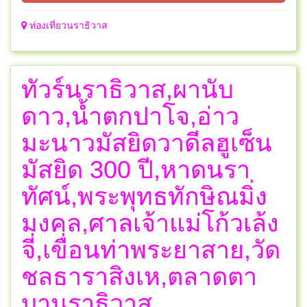
ท่องเที่ยวนราธิวาส
ทัวร์นราธิวาส,ผานับ
ดาว,น้ำตกปาโจ,อ่าว
มะนาวมัสยิดวาดีลฮูเซ็น
มัสยิด 300 ปี,หาดนรา
ทัศน์,พระพุทธทักษิณมิ่ง
มงคล,ศาลเจ้าแม่โก้วเล้ง
จี่,เขื่อนท่าพระยาสาย,วัด
ชลธาราสิงเห,ตลาดตา
บานราธิวาส