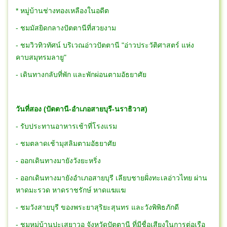
* หมู่บ้านช่างทองเหลืองในอดีต
- ชมมัสยิดกลางปัตตานีที่สวยงาม
- ชมวิวทิวทัศน์ บริเวณอ่าวปัตตานี "อ่าวประวัติศาสตร์ แห่ง
คาบสมุทรมลายู"
- เดินทางกลับที่พัก และพักผ่อนตามอัธยาศัย
วันที่สอง (ปัตตานี-อำเภอสายบุรี-นราธิวาส)
- รับประทานอาหารเช้าที่โรงแรม
- ชมตลาดเช้ามุสลิมตามอัธยาศัย
- ออกเดินทางมายังวังยะหริ่ง
- ออกเดินทางมายังอำเภอสายบุรี เลียบชายฝั่งทะเลอ่าวไทย ผ่าน
หาดมะรวด หาดราชรักษ์ หาดแฆแฆ
- ชมวังสายบุรี ของพระยาสุริยะสุนทร และวังพิพิธภักดี
- ชมหมู่บ้านปะเสยาวอ จังหวัดปัตตานี ที่มีชื่อเสียงในการต่อเรือ