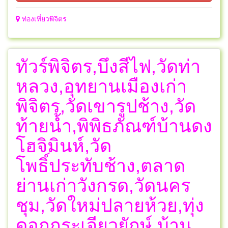
ท่องเที่ยวพิจิตร
ทัวร์พิจิตร,บึงสีไฟ,วัดท่า
หลวง,อุทยานเมืองเก่า
พิจิตร,วัดเขารูปช้าง,วัด
ท้ายน้ำ,พิพิธภัณฑ์บ้านดง
โฮจิมินห์,วัด
โพธิ์ประทับช้าง,ตลาด
ย่านเก่าวังกรด,วัดนคร
ชุม,วัดใหม่ปลายห้วย,ทุ่ง
ดอกกระเจียวยักษ์,บ้าน