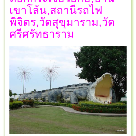
เขาโล้น,สถานีรถไฟ
พิจิตร,วัดสุขุมาราม,วัด
ศรีศรัทธาราม