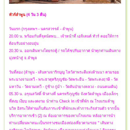
ทัวร์ลำพูน
(
4 วัน 3 คืน)
วันแรก (กรุงเทพฯ - นครสวรรค์ - ลำพูน)
20.00 น. พร้อมกันที่จุดนัดพบ... เจ้าหน้าที่ เอจิเลนต์ ทัวร์ คอยให้การ
ต้อนรับอย่างอบอุ่น
20.30 น. ออกเดินทางโดยรถตู้ / รถโค้ชปรับอากาศ นำทุกท่านเดินทาง
มุ่งหน้าสู่ จ.ลำพูล
วันที่สอง (ลำพูน - เส้นทางจาริกบุญ ไหว้สาพระดีแห่งล้านนา ตามรอย
พระนางจามเทวี - พระธาตุหริภุญชัย-วัดพระยืน - วัดพระคงฤาษี - วัด
มหาวัน - วัดจามเทวี - กู่ช้าง กู่ม้า - วัดสันป่ายางหลวง - ถนนคนเดิน)
05.30 น. อรุณสวัสดิ์ ฟ้าสางที่ นครหริภุญชัย จังหวัดลำพูน เมืองเล็กๆ
ที่สงบ เงียบ และงดงาม นำท่าน Check In เข้าที่พัก ณ โรงแรมลำพู
นวิล อิสระให้ท่านเก็บสัมภาระเข้าที่พักและทำภาระกิจส่วนตัว จากนั้น
บริการอาหารเช้า (2) ณ ห้องอาหารของทางโรงแรม หลังอาหารนำ
ท่านเปลี่ยนพาหนะเป็นรถรางชมเมืองท่องเที่ยวตามรอย " เส้นทาง