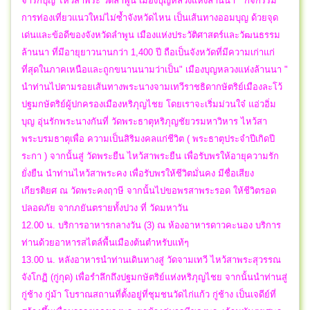
จาริกบุญ ไหว้สาพระ วัดลำพูน เมืองบุญหลวงแห่งล้านนา " กิจกรรม
การท่องเที่ยวแนวใหม่ไม่ซ้ำจังหวัดไหน เป็นเส้นทางออมบุญ ด้วยจุด
เด่นและข้อดีของจังหวัดลำพูน เมืองแห่งประวัติศาสตร์และวัฒนธรรม
ล้านนา ที่มีอายุยาวนานกว่า 1,400 ปี ถือเป็นจังหวัดที่มีความเก่าแก่
ที่สุดในภาคเหนือและถูกขนานนามว่าเป็น" เมืองบุญหลวงแห่งล้านนา "
นำท่านไปตามรอยเส้นทางพระนางจามเทวีราชธิดากษัตริย์เมืองละโว้
ปฐมกษัตริย์ผู้ปกครองเมืองหริภุญไชย โดยเราจะเริ่มม่วนใจ๋ แอ่วอิ่ม
บุญ อุ่นรักพระนางกันที่ วัดพระธาตุหริภุญชัยวรมหาวิหาร ไหว้สา
พระบรมธาตุเพื่อ ความเป็นสิริมงคลแก่ชีวิต ( พระธาตุประจำปีเกิดปี
ระกา ) จากนั้นสู่ วัดพระยืน ไหว้สาพระยืน เพื่อรับพรให้อายุความรัก
ยั่งยืน นำท่านไหว้สาพระคง เพื่อรับพรให้ชีวิตมั่นคง มีชื่อเสียง
เกียรติยศ ณ วัดพระคงฤาษี จากนั้นไปขอพรสาพระรอด ให้ชีวิตรอด
ปลอดภัย จากภยันตรายทั้งปวง ที่ วัดมหาวัน
12.00 น. บริการอาหารกลางวัน (3) ณ ห้องอาหารดาวคะนอง บริการ
ท่านด้วยอาหารสไตล์พื้นเมืองต้นตำหรับแท้ๆ
13.00 น. หลังอาหารนำท่านเดินทางสู่ วัดจามเทวี ไหว้สาพระสุวรรณ
จังโกฏิ (กู่กุด) เพื่อรำลึกถึงปฐมกษัตริย์แห่งหริภุญไชย จากนั้นนำท่านสู่
กู่ช้าง กู่ม้า โบราณสถานที่ตั้งอยู่ที่ชุมชนวัดไก่แก้ว กู่ช้าง เป็นเจดีย์ที่