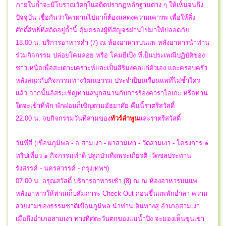
ภายในถ้ำจะมีโบราณวัตถุในอดีตปรากฏหลักฐานต่าง ๆ ให้เห็นจนถึง
ปัจจุบัน เชื่อกันว่าใครผ่านไปมาก็ต้องแสดงความเคารพ เพื่อให้สิ่ง
ศักดิ์สิทธิ์ที่สถิตอยู่ถ้ำนี้ คุ้มครองผู้ที่สัญจรผ่านไปมาให้ปลอดภัย
18.00 น. บริการอาหารค่ำ (7) ณ ห้องอาหารบนแพ หลังอาหารนำท่าน
ร่วมกิจกรรม ปล่อยโคมลอย หรือ โคมยี่เป็ง ที่เป็นประเพณีปฏิบัติของ
ชาวเหนือเพื่อสะเดาะเคราะห์และเป็นสิริมงคลแก่ตัวเอง และครอบครัว
หลังสนุกกับกิจกรรมทางวัฒนธรรม ประจำปีบนเรือนแพที่ไม่ซ้ำใคร
แล้ว จากนั้นอิสระเชิญท่านสนุกสนานกับการร้องคาราโอเกะ หรือท่าน
ใดจะเข้าที่พัก พักผ่อนก็เชิญตามอัธยาศัย คืนนี้ราตรีสวัสดิ์
22.00 น.
จบกิจกรรมวันที่สามของ
ทัวร์ลำพูน
และ
ราตรีสวัสดิ์
วันที่สี่ (เขื่อนภูมิพล - อ.สามเงา - ผาสามเงา - วัดสามเงา - โครงการ ๑
ทริปเที่ยว ๑ กิจกรรมทำดี ปลูกป่าเทิดพระเกียรติ -วัดชลประทาน
รังสรรค์ - นครสวรรค์ - กรุงเทพฯ)
07.00 น. อรุณสวัสดิ์ บริการอาหารเช้า (8) ณ ณ ห้องอาหารบนแพ
หลังอาหารให้ท่านเก็บสัมภาระ Check Out ก่อนขึ้นแพพักอำลา ความ
สวยงามของธรรมชาติเขื่อนภูมิพล นำท่านเดินทางสู่ อำเภอสามเงา
เมื่อถึงอำเภอสามเงา ทางทิศตะวันตกของแม่น้ำปิง จะมองเห็นขุนเขา