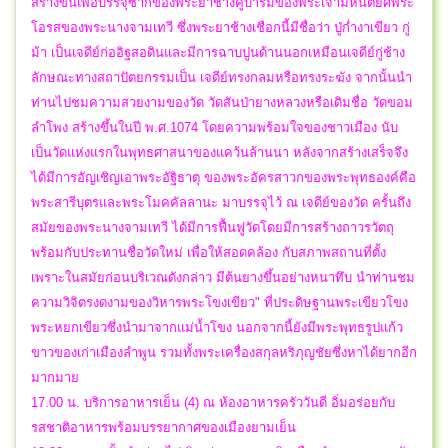
สร้างขึ้นเพื่อบรรจุซากของพระยาช้างคู่บารมีของพระเจ้ามหันตยศพระ
โอรสของพระนางจามเทวี ซึ่งพระยาช้างเชือกนี้มีชื่อว่า ปู่ก่ำงาเขียว กู่
ม้า เป็นเจดีย์ก่ออิฐสอดินและมีการฉาบปูนด้านนอกเหมือนเจดีย์กู่ช้าง
ลักษณะทางสถาปัตยกรรมเป็น เจดีย์ทรงกลมหรือทรงระฆัง จากนั้นนำ
ท่านไปชมความสวยงามของวัด วัดสันป่ายางหลวงหรือเดิมชื่อ วัดขอม
ลำโพง สร้างขึ้นในปี พ.ศ.1074 โดยความพร้อมใจของชาวเมือง นับ
เป็นวัดแห่งแรกในพุทธศาสนาของแคว้นล้านนา หลังจากสร้างเสร็จจึง
ได้มีการอัญเชิญเอาพระอัฐิธาตุ ของพระอัครสาวกของพระพุทธองค์คือ
พระสารีบุตรและพระโมคคัลลานะ มาบรรจุไว้ ณ เจดีย์ของวัด ครั้นถึง
สมัยของพระนางจามเทวี ได้มีการฟื้นฟูวัดโดยมีการสร้างถาวรวัตถุ
พร้อมกับประทานชื่อวัดใหม่ เพื่อให้สอดคล้อง กับสภาพสถานที่ตั้ง
เพราะในสมัยก่อนบริเวณดังกล่าว มีต้นยางขึ้นอย่างหนาทึบ นำท่านชม
ความวิจิตรงดงามของวิหารพระโขงเขียว" ที่ประดิษฐานพระเขียวโขง
พระหยกเขียวซึ่งนำมาจากแม่น้ำโขง นอกจากนี้ยังมีพระพุทธรูปแก้ว
ขาวของเก่าเมืองลำพูน รวมทั้งพระเครื่องสกุลหริภุญชัยซึ่งหาได้ยากอีก
มากมาย
17.00 น. บริการอาหารเย็น (4) ณ ห้องอาหารครัววันดี อิ่มอร่อยกับ
รสชาติอาหารพร้อมบรรยากาศของเมืองยามเย็น