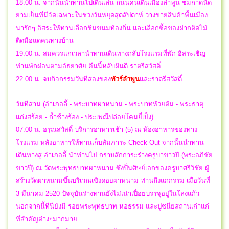
18.00 น. จากนั้นนำท่านไปเดินเล่น ถนนคนเดินเมืองลำพูน ชมกาดนัด
ยามเย็นที่มีจัดเฉพาะในช่วงวันหยุดสุดสัปดาห์ วางขายสินค้าพื้นเมือง
น่ารักๆ อิสระให้ท่านเลือกชิมขนมท้องถิ่น และเลือกซื้อของฝากติดไม้
ติดมือแด่คนทางบ้าน
19.00 น. สมควรแก่เวลานำท่านเดินทางกลับโรงแรมที่พัก อิสระเชิญ
ท่านพักผ่อนตามอัธยาศัย คืนนี้หลับฝันดี ราตรีสวัสดิ์
22.00 น.
จบกิจกรรมวันที่สองของ
ทัวร์ลำพูน
และ
ราตรีสวัสดิ์
วันที่สาม (อำเภอลี้ - พระบาทผาหนาม - พระบาทห้วยต้ม - พระธาตุ
แก่งสร้อย - ถ้ำช้างร้อง - ประเพณีปล่อยโคมยี่เป็ง)
07.00 น. อรุณสวัสดิ์ บริการอาหารเช้า (5) ณ ห้องอาหารของทาง
โรงแรม หลังอาหารให้ท่านเก็บสัมภาระ Check Out จากนั้นนำท่าน
เดินทางสู่ อำเภอลี้ นำท่านไป กราบสักการะร่างครูบาขาวปี (พระอภิชัย
ขาวปี) ณ วัดพระพุทธบาทผาหนาม ซึ่งป็นศิษย์เอกของครูบาศรีวิชัย ผู้
สร้างวัดผาหนามขึ้นบริเวณเชิงดอยผาหนาม ท่านถึงแก่กรรม เมื่อวันที่
3 มีนาคม 2520 ปัจจุบันร่างท่านยังไม่เน่าเปื่อยบรรจุอยู่ในโลงแก้ว
นอกจากนี้ที่นี่ยังมี รอยพระพุทธบาท หอธรรม และปูชนียสถานเก่าแก่
ที่สำคัญต่างๆมากมาย