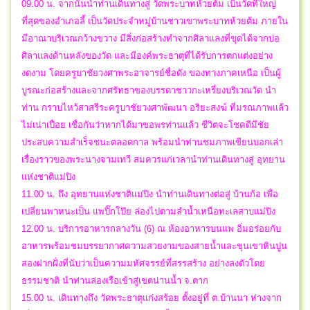
09.00 น. จากนั้นนำท่านเดินทางสู่ วัดพระบาทห้วยต้ม เป็นวัดที่ใหญ่
ที่สุดของอำเภอลี้ เป็นวัดประจำหมู่บ้านชาวเขาพระบาทห้วยต้ม ภายใน
มีอาณาบริเวณกว้างขวาง มีสิ่งก่อสร้างทำจากศิลาแลงที่ขุดได้จากบ่อ
ศิลาแลงด้านหลังของวัด และมีองค์พระธาตุที่ได้รับการตกแต่งอย่าง
งดงาม โดยครูบาชัยวงศาพระอาจารย์ชื่อดัง ของทางภาคเหนือ เป็นผู้
บูรณะก่อสร้างและจากศรัทธาของบรรดาชาวกะเหรี่ยงบริเวณวัด นำ
ท่าน กราบไหว้สาสรีระครูบาชัยวงศาพัฒนา อริยะสงฆ์ ที่มรณภาพแล้ว
ไม่เน่าเปื่อย เชื่อกันว่าหากได้มาขอพรท่านแล้ว ชีวิตจะโชคดีมีชัย
ประสบความสำเร็จชนะตลอดกาล พร้อมนำท่านชมภาพเขียนบอกเล่า
เรื่องราวของพระนางจามเทวี สมควรแก่เวลานำท่านเดินทางสู่ อุทยาน
แห่งชาติแม่ปิง
11.00 น. ถึง อุทยานแห่งชาติแม่ปิง นำท่านเดินทางต่อสู่ บ้านก้อ เพื่อ
เปลี่ยนพาหนะเป็น แพปิ๊กโป๊ย ล่องไปตามลำน้ำเหนือทะเลสาบแม่ปิง
12.00 น. บริการอาหารกลางวัน (6) ณ ห้องอาหารบนแพ อิ่มอร่อยกับ
อาหารพร้อมชมบรรยากาศความสวยงามของสายน้ำและขุนเขาหินปูน
สองฝากฝั่งที่นับว่าเป็นความมหัศจรรย์ที่สรรสร้าง อย่างลงตัวโดย
ธรรมชาติ นำท่านล่องเรือเข้าสู่เขตน่านน้ำ จ.ตาก
15.00 น. เดินทางถึง วัดพระธาตุแก่งสร้อย ตั้งอยู่ที่ ต.บ้านนา ห่างจาก