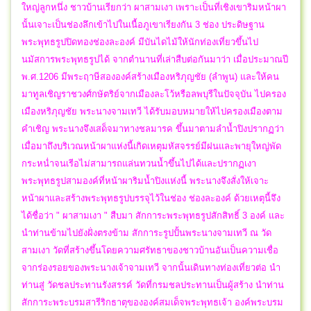
ใหญ่ลูกหนึ่ง ชาวบ้านเรียกว่า ผาสามเงา เพราะเป็นที่เชิงเขาริมหน้าผา
นั้นเจาะเป็นช่องลึกเข้าไปในเนื้อภูเขาเรียงกัน 3 ช่อง ประดิษฐาน
พระพุทธรูปปิดทองช่องละองค์ มีบันไดไม้ให้นักท่องเที่ยวขึ้นไป
นมัสการพระพุทธรูปได้ จากตำนานที่เล่าสืบต่อกันมาว่า เมื่อประมาณปี
พ.ศ.1206 มีพระฤาษีสององค์สร้างเมืองหริภุญชัย (ลำพูน) และให้คน
มาทูลเชิญราชวงศ์กษัตริย์จากเมืองละโว้หรือลพบุรีในปัจจุบัน ไปครอง
เมืองหริภุญชัย พระนางจามเทวี ได้รับมอบหมายให้ไปครองเมืองตาม
คำเชิญ พระนางจึงเสด็จมาทางชลมารค ขึ้นมาตามลำน้ำปิงปรากฏว่า
เมื่อมาถึงบริเวณหน้าผาแห่งนี้เกิดเหตุมหัสจรรย์มีฝนและพายุใหญ่พัด
กระหน่ำจนเรีอไม่สามารถแล่นทวนน้ำขึ้นไปได้และปรากฏเงา
พระพุทธรูปสามองค์ที่หน้าผาริมน้ำปิงแห่งนี้ พระนางจึงสั่งให้เจาะ
หน้าผาและสร้างพระพุทธรูปบรรจุไว้ในช่อง ช่องละองค์ ด้วยเหตุนี้จึง
ได้ชื่อว่า " ผาสามเงา " สืบมา สักการะพระพุทธรูปสักสิทธิ์ 3 องค์ และ
นำท่านข้ามไปยังฝั่งตรงข้าม สักการะรูปปั้นพระนางจามเทวี ณ วัด
สามเงา วัดที่สร้างขึ้นโดยความศรัทธาของชาวบ้านอันเป็นความเชื่อ
จากร่องรอยของพระนางเจ้าจามเทวี จากนั้นเดินทางท่องเที่ยวต่อ นำ
ท่านสู่ วัดชลประทานรังสรรค์ วัดที่กรมชลประทานเป็นผู้สร้าง นำท่าน
สักการะพระบรมสารีริกธาตุขององค์สมเด็จพระพุทธเจ้า องค์พระบรม