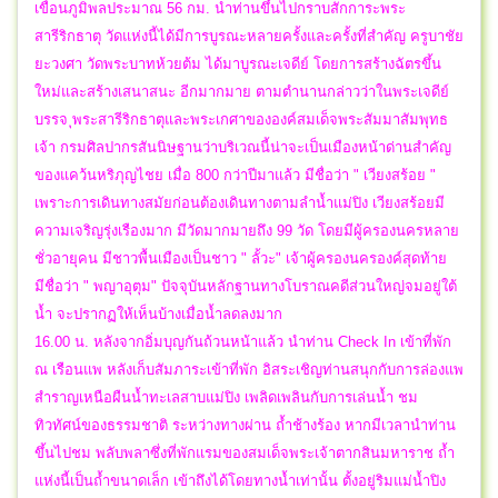
เขื่อนภูมิพลประมาณ 56 กม. นำท่านขึ้นไปกราบสักการะพระ
สารีริกธาตุ วัดแห่งนี้ได้มีการบูรณะหลายครั้งและครั้งที่สำคัญ ครูบาชัย
ยะวงศา วัดพระบาทห้วยต้ม ได้มาบูรณะเจดีย์ โดยการสร้างฉัตรขึ้น
ใหม่และสร้างเสนาสนะ อีกมากมาย ตามตำนานกล่าวว่าในพระเจดีย์
บรรจ ุพระสารีริกธาตุและพระเกศาขององค์สมเด็จพระสัมมาสัมพุทธ
เจ้า กรมศิลปากรสันนิษฐานว่าบริเวณนี้น่าจะเป็นเมืองหน้าด่านสำคัญ
ของแคว้นหริภุญไชย เมื่อ 800 กว่าปีมาแล้ว มีชื่อว่า " เวียงสร้อย "
เพราะการเดินทางสมัยก่อนต้องเดินทางตามลำน้ำแม่ปิง เวียงสร้อยมี
ความเจริญรุ่งเรืองมาก มีวัดมากมายถึง 99 วัด โดยมีผู้ครองนครหลาย
ชั่วอายุคน มีชาวพื้นเมืองเป็นชาว " ลั้วะ" เจ้าผู้ครองนครองค์สุดท้าย
มีชื่อว่า " พญาอุตุม" ปัจจุบันหลักฐานทางโบราณคดีส่วนใหญ่จมอยู่ใต้
น้ำ จะปรากฏให้เห็นบ้างเมื่อน้ำลดลงมาก
16.00 น. หลังจากอิ่มบุญกันถ้วนหน้าแล้ว นำท่าน Check In เข้าที่พัก
ณ เรือนแพ หลังเก็บสัมภาระเข้าที่พัก อิสระเชิญท่านสนุกกับการล่องแพ
สำราญเหนือผืนน้ำทะเลสาบแม่ปิง เพลิดเพลินกับการเล่นน้ำ ชม
ทิวทัศน์ของธรรมชาติ ระหว่างทางผ่าน ถ้ำช้างร้อง หากมีเวลานำท่าน
ขึ้นไปชม พลับพลาซึ่งที่พักแรมของสมเด็จพระเจ้าตากสินมหาราช ถ้ำ
แห่งนี้เป็นถ้ำขนาดเล็ก เข้าถึงได้โดยทางน้ำเท่านั้น ตั้งอยู่ริมแม่น้ำปิง