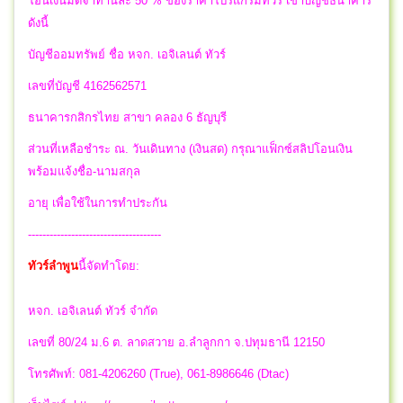
โอนเงินมัดจำท่านละ 50 % ของราคาโปรแกรมทัวร์ เข้าบัญชีธนาคาร
ดังนี้
บัญชีออมทรัพย์ ชื่อ หจก. เอจิเลนต์ ทัวร์
เลขที่บัญชี 4162562571
ธนาคารกสิกรไทย สาขา คลอง 6 ธัญบุรี
ส่วนที่เหลือชำระ ณ. วันเดินทาง (เงินสด) กรุณาแฟ็กซ์สลิปโอนเงิน
พร้อมแจ้งชื่อ-นามสกุล
อายุ เพื่อใช้ในการทำประกัน
-------------------------------------
ทัวร์ลำพูน
นี้จัดทำโดย:
หจก. เอจิเลนต์ ทัวร์ จำกัด
เลขที่ 80/24 ม.6 ต. ลาดสวาย อ.ลำลูกกา จ.ปทุมธานี 12150
โทรศัพท์: 081-4206260 (True), 061-8986646 (Dtac)