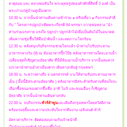
ธาตุลอย และ หลวงพ่อทันใจ พระพุทธรูปทองคำศักดิ์สิทธิ์ 3 องค์ เป็น
พระเก่าแก่คู่บ้านคู่เมืองตาก
10.30 น. จากนั้นนำท่านเดินทางเข้าร่วม ๑ ทริปเที่ยว ๑ กิจกรรมทำดี
กับ " โครงการปลูกป่าเทิดพระเกียรติ 84 พรรษา ถวายพ่อหลวง "นำ
ท่านร่วมแรงกาย แรงใจ ปลูกป่า ปลูกกล้าไม้เพื่อเป็นต้นไม้ในอนาคต
เพิ่มความชุ่มชื้นให้ผืนป่าต้นน้ำ และลดภาวะโลกร้อน
12.30 น. หลังสนุกกับกิจกรรมช่วยโลกแล้ว นำท่านไปรับประทาน
อาหารกลางวัน (9) ณ ห้องอาหารปิ๊กโป๊ย หลังอาหารท่านใดจะอาบน้ำ
เปลี่ยนชุดก็เชิญตามอัธยาศัย ที่นี่มีห้องอาบน้ำบริการ จากนั้นสมควร
แก่เวลานำท่านอำลาเมืองตาก เดินทางกลับสู่ กรุงเทพฯ
18.00 น. ระหว่างทางถึง จ.นครสวรรค์ แวะให้ท่านรับประทานอาหาร
เย็น ( มื้อนี้อิสระตามอัธยาศัย ) หลังอาหารอิสระสำหรับท่านที่สนใจจะ
เลือกซื้อขนมของฝากขึ้นชื่อ อาทิ โมจิ และขนมอื่นๆ ก็เชิญตาม
อัธยาศัย จากนั้นนำท่านเดินทางกลับ
22.00 น.
จบกิจกรรม
ทัวร์ลำพูน
และ
เดินถึงกรุงเทพฯโดยสวัสดิภาพ
พร้อมรอยยิ้มและความประทับใจจากทีมงาน เอจิเลนต์ ทัวร์
อัตราค่าบริการ: ติดต่อสอบถามกับเจ้าหน้าที่
(ในจำนวนลูกทัวร์ 10 ท่านขึ้นไป)