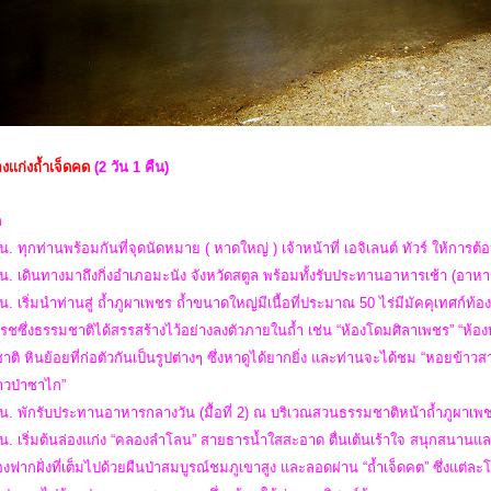
องเเก่งถ้ำเจ็ดคด
(2 วัน 1 คืน)
ก
น. ทุกท่านพร้อมกันที่จุดนัดหมาย ( หาดใหญ่ ) เจ้าหน้าที่ เอจิเลนต์ ทัวร์ ให้การ
น. เดินทางมาถึงกิ่งอำเภอมะนัง จังหวัดสตูล พร้อมทั้งรับประทานอาหารเช้า (อาหารก
น. เริ่มนำท่านสู่ ถ้ำภูผาเพชร ถ้ำขนาดใหญ่มีเนื้อที่ประมาณ 50 ไร่มีมัคคุเทศ
รชซึ่งธรรมชาติได้สรรสร้างไว้อย่างลงตัวภายในถ้ำ เช่น “ห้องโดมศิลาเพชร” “ห้องบ่อ
ติ หินย้อยที่ก่อตัวกันเป็นรูปต่างๆ ซึ่งหาดูได้ยากยิ่ง และท่านจะได้ชม “หอยข
ชาวป่าซาไก”
น. พักรับประทานอาหารกลางวัน (มื้อที่ 2) ณ บริเวณสวนธรรมชาติหน้าถ้ำภูผาเ
น. เริ่มต้นล่องแก่ง “คลองลำโลน” สายธารน้ำใสสะอาด ตื่นเต้นเร้าใจ สนุกสนานแล
งฟากฝั่งที่เต็มไปด้วยผืนป่าสมบูรณ์ชมภูเขาสูง และลอดผ่าน “ถ้ำเจ็ดคต” ซึ่งแต