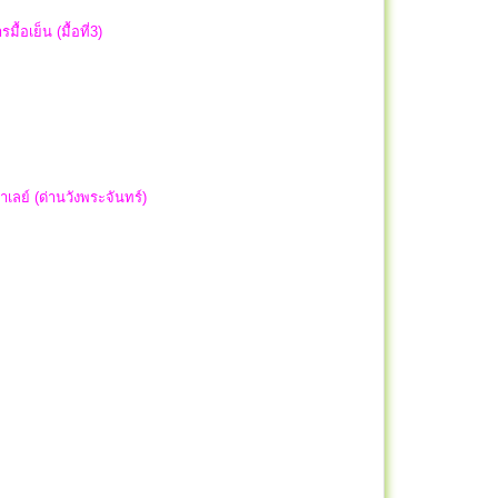
ื้อเย็น (มื้อที่3)
าเลย์ (ด่านวังพระจันทร์)