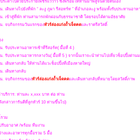
บประดาไปด้วยประกายเพชรแววาว ซึ่งพร้อมให้ท่านมาพิสูจน์ด้วยตนเอง
น. เดินทางไปยังที่พัก “ ละงู ภูผา รีสอทร์ท ” ที่อำเภอละงู พร้อมทั้งรับประทานอาหารม
น. เข้าสู่ที่พัก ท่านสามารถพักผ่อนกับธรรมาชาติ โดยรอบได้ตามอัธยาศัย
 น.
จบกิจกรรมวันแรกของ
ทัวร์ล่องเเก่งถ้ำเจ็ดคด
และราตรีสวัสดิ์
สอง
น. รับประทานอาหารเช้าที่รีสอร์ท( มื้อที่ 4 )
น. รับประทานอาหารกลางวัน( มื้อที่ 5 ) จากนั้นเราจะนำท่านไปเที่ยวช็อปปิ้งด่านม
น. เดินทางกลับ ให้ท่านได้แวะช็อปปิ้งที่เมืองหาดใหญ่
น. เดินทางกลับ
 น.
จบกิจกรรมของ
ทัวร์ล่องเเก่งถ้ำเจ็ดคด
และเดินทางกลับที่หมายโดยสวัสดิ์ภาพ
่าบริการ: ท่านละ x,xxx บาท ต่อ ท่าน
ังกล่าวการันตีที่ลูกทัวร์ 10 ท่านขึ้นไป)
ี้รวม
้ปรับอาอาศ /พร้อม ทีมงาน
่างและอาหารทุกมื้อรวม 5 มื้อ