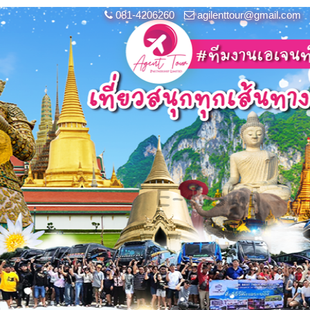
081-4206260
agilenttour@gmail.com