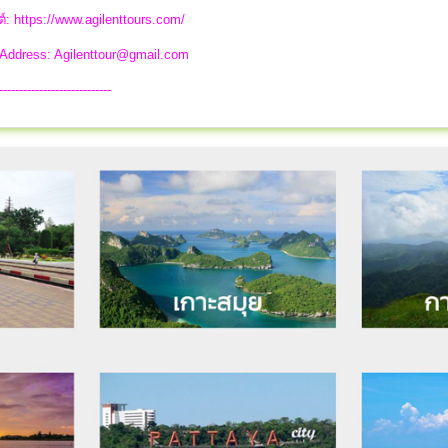
ต์: https://www.agilenttours.com/
 Address:
Agilenttour@gmail.com
----------------------------