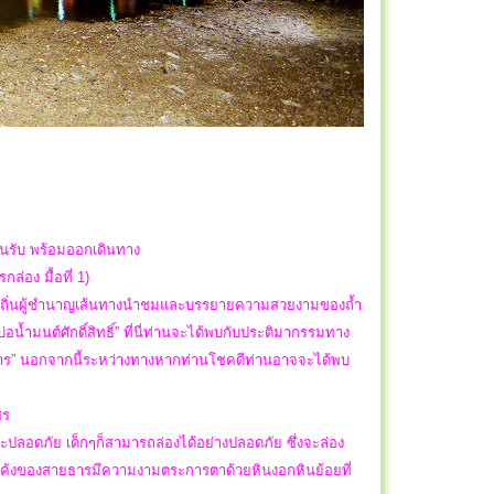
ต้อนรับ พร้อมออกเดินทาง
ล่อง มื้อที่ 1)
ก์ท้องถิ่นผู้ชำนาญเส้นทางนำชมและบรรยายความสวยงามของถ้ำ
น้ำมนต์ศักดิ์สิทธิ์” ที่นี่ท่านจะได้พบกับประติมากรรมทาง
้าวสาร” นอกจากนี้ระหว่างทางหากท่านโชคดีท่านอาจจะได้พบ
พชร
ะปลอดภัย เด็กๆก็สามารถล่องได้อย่างปลอดภัย ซึ่งจะล่อง
่ละโค้งของสายธารมีความงามตระการตาด้วยหินงอกหินย้อยที่