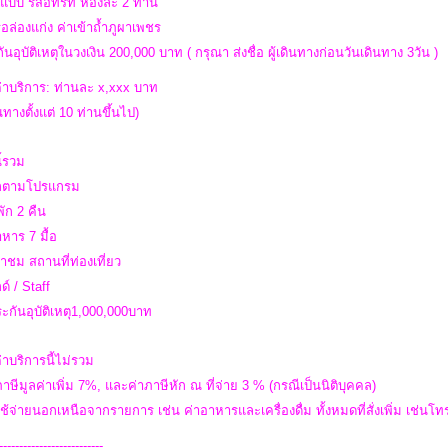
ักแบบ รีสอทร์ท ห้องละ 2 ท่าน
รื่อล่องแก่ง ค่าเข้าถ้ำภูผาเพชร
ันอุบัติเหตุในวงเงิน 200,000 บาท ( กรุณา ส่งชื่อ ผู้เดินทางก่อนวันเดินทาง 3วัน )
่าบริการ: ท่านละ x,xxx บาท
ินทางตั้งแต่ 10 ท่านขึ้นไป)
ี้รวม
รถตามโปรแกรม
่พัก 2 คืน
าหาร 7 มื้อ
ข้าชม สถานที่ท่องเที่ยว
ด์ / Staff
ระกันอุบัติเหตุ1,000,000บาท
่าบริการนี้ไม่รวม
ภาษีมูลค่าเพิ่ม 7%, และค่าภาษีหัก ณ ที่จ่าย 3 % (กรณีเป็นนิติบุคคล)
ใช้จ่ายนอกเหนือจากรายการ เช่น ค่าอาหารและเครื่องดื่ม ทั้งหมดที่สั่งเพิ่ม เช่นโทรศั
--------------------------