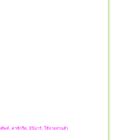
พท์, ค่าซักรีด, มินิบาร์, ใช้จ่ายส่วนตัว