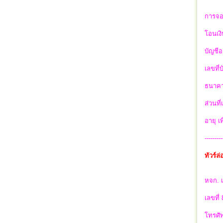
การจอ
โอนเงิ
บัญชีอ
เลขที่
ธนาคา
ส่วนที
อายุ เ
---------
ทัวร์ล่
หจก. เ
เลขที่
โทรศัพ