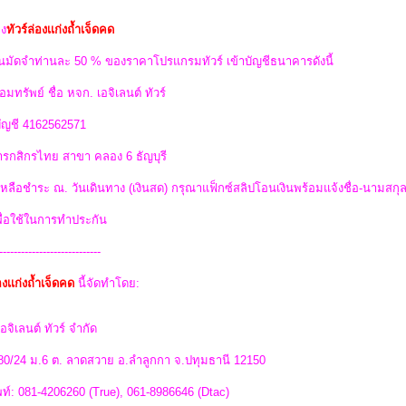
ง
ทัวร์ล่องเเก่งถ้ำเจ็ดคด
นมัดจำท่านละ 50 % ของราคาโปรแกรมทัวร์ เข้าบัญชีธนาคารดังนี้
อมทรัพย์ ชื่อ หจก. เอจิเลนต์ ทัวร์
บัญชี 4162562571
รกสิกรไทย สาขา คลอง 6 ธัญบุรี
่เหลือชำระ ณ. วันเดินทาง (เงินสด) กรุณาแฟ็กซ์สลิปโอนเงินพร้อมแจ้งชื่อ-นามสกุ
พื่อใช้ในการทำประกัน
----------------------------
องเเก่งถ้ำเจ็ดคด
นี้จัดทำโดย:
อจิเลนต์ ทัวร์ จำกัด
 80/24 ม.6 ต. ลาดสวาย อ.ลำลูกกา จ.ปทุมธานี 12150
ท์: 081-4206260 (True), 061-8986646 (Dtac)