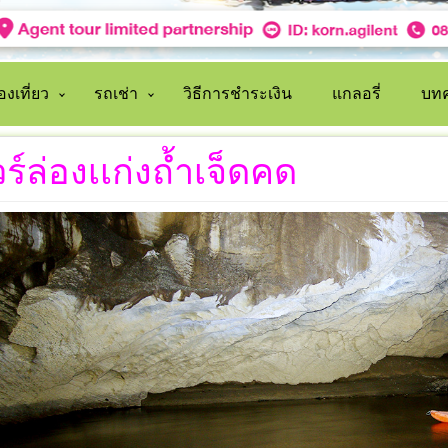
งเที่ยว
รถเช่า
วิธีการชำระเงิน
แกลอรี่
บทค
วร์ล่องเเก่งถ้ำเจ็ดคด