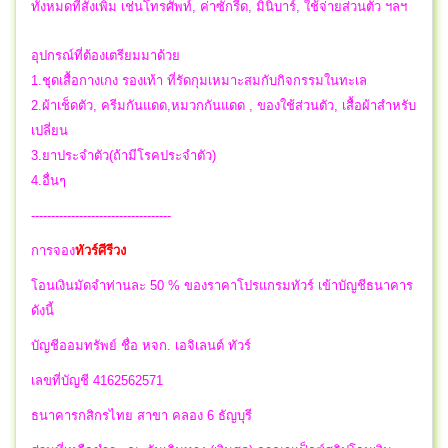
ทั้งหมดที่สั่งเพิ่ม เช่นโทรศัพท์, ค่าซักรีด, มินิบาร์, ใช้จ่ายส่วนตัว ฯลฯ
อุปกรณ์ที่ต้องเตรียมมาด้วย
1.ชุดเสื้อกางเกง รองเท้า ที่รัดกุมเหมาะสมกับกิจกรรมในทะเล
2.ผ้าเช็ดตัว, ครีมกันแดด,หมวกกันแดด , ของใช้ส่วนตัว, เสื้อผ้าสำหรับ
เปลี่ยน
3.ยาประจำตัว(ถ้ามีโรคประจำตัว)
4.อื่นๆ
-----------------------------------
การจอง
ทัวร์ศีรีวง
โอนเงินมัดจำท่านละ 50 % ของราคาโปรแกรมทัวร์ เข้าบัญชีธนาคาร
ดังนี้
บัญชีออมทรัพย์ ชื่อ หจก. เอจิเลนต์ ทัวร์
เลขที่บัญชี 4162562571
ธนาคารกสิกรไทย สาขา คลอง 6 ธัญบุรี