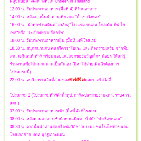
พิสูจน์บ่อน้ำจืดกลางทะเล Unseen in Thailand
12.00 น. รับประทานอาหาร (มื้อที่ 4) ที่ร้านอาหาร
14.00 น. หลังจากนั้นนำท่านเที่ยวชม "ถ้ำเขาวังทอง"
16.00 น . นำทุกท่านเดินทางกลับสู่"โรงแรม ขนอม โกลเด้น บีช โฮ
เทล"หรือ "ระเบียงทรายรีสอร์ท"
18.00 น. รับประทานอาหารเย็น (มื้อที่ 5)ที่โรงแรม
18.30 น. สนุกสนานกับ ดนตรีคาราโอเกะ และ กิจกรรมเสริม จากทีม
งาน เอจิเลนต์ ทัวร์ พร้อมมอบและแจกของขวัญเล็กๆ น้อยๆ ให้แก่ผู้
ร่วมงานเพื่อให้สนุกสนานเป็นกันเอง (มีค่าใช้จ่ายเพิ่มถ้าต้องการ
โปรแกรมนี้)
22.00 น.
จบกิจกรรมวันที่สามของ
ทัวร์ศีรีวง
และราตรีสวัสดิ์
โปรแกรม 2 (โปรแกรมทัวร์ดำน้ำดูปะการัง-ปลาสวยงาม-เกาะราบ-เกาะ
แตน)
07.00 น. รับประทานอาหารเช้า (มื้อที่ 4) ที่โรงแรม
08.00 น. หลังทานอาหารเช้านำท่านเดินทางไปยัง "ท่าเรือขนอม"
08.30 น. จากนั้นนำท่านล่องเรือชมวิถีชาวประมง ชมโรงไฟฟ้าขนอม
โรงแยกก๊าช ปตท.มุ่งสู่เกาะแตน