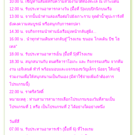
10.00 น. เชิญท่านสัมผัสกับความสวยงามใต้ท้องทะเล ณ เกาะแตน
12.00 น. รับประทานอาหารกลางวัน (มื้อที่ 5)แบบปิกนิกบนเรือ
13.00 น. จากนั้นนำท่านล่องเรือต่อไปยังเกาะราบ จุดดำน้ำดูปะการังที่
ยังคงความสมบูรณ์ หรือสนุกกับการตกปลา
14.30 น. จบกิจกรรมนำท่านนั่งเรือมุ่งหน้ากลับสู่ฝั่ง...
16.00 น . นำทุกท่านเดินทางกลับสู่"โรงแรม ขนอม โกลเด้น บีช โฮ
เทล"
18.00 น. รับประทานอาหารเย็น (มื้อที่ 5)ที่โรงแรม
18.30 น. สนุกสนานกับ ดนตรีคาราโอเกะ และ กิจกรรมเสริม จากทีม
งาน เอจิเลนต์ ทัวร์ พร้อมมอบและแจกของขวัญเล็กๆ น้อยๆ ให้แก่ผู้
ร่วมงานเพื่อให้สนุกสนานเป็นกันเอง (มีค่าใช้จ่ายเพิ่มถ้าต้องการ
โปรแกรมนี้)
22.00 น.
ราตรีสวัสดิ์
หมายเหตุ : ท่านสามารสามารถเลือกโปรแกรมของวันที่สามเป็น
โปรแกรมที่ 1 หรือ เป็นโปรแกรมที่ 2 ได้อย่างใดอย่างหนึ่ง
วันที่สี่
07.00 น. รับประทานอาหารเช้า (มื้อที่ 6) ที่โรงแรม