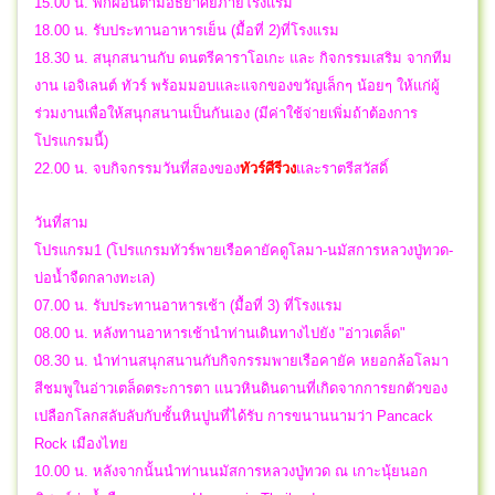
15.00 น. พักผ่อนตามอัธยาศัยภายโรงแรม
18.00 น. รับประทานอาหารเย็น (มื้อที่ 2)ที่โรงแรม
18.30 น. สนุกสนานกับ ดนตรีคาราโอเกะ และ กิจกรรมเสริม จากทีม
งาน เอจิเลนต์ ทัวร์ พร้อมมอบและแจกของขวัญเล็กๆ น้อยๆ ให้แก่ผู้
ร่วมงานเพื่อให้สนุกสนานเป็นกันเอง (มีค่าใช้จ่ายเพิ่มถ้าต้องการ
โปรแกรมนี้)
22.00 น.
จบกิจกรรมวันที่สองของ
ทัวร์ศีรีวง
และราตรีสวัสดิ์
วันที่สาม
โปรแกรม1 (โปรแกรมทัวร์พายเรือคายัคดูโลมา-นมัสการหลวงปู่ทวด-
บ่อน้ำจืดกลางทะเล)
07.00 น. รับประทานอาหารเช้า (มื้อที่ 3) ที่โรงแรม
08.00 น. หลังทานอาหารเช้านำท่านเดินทางไปยัง "อ่าวเตล็ด"
08.30 น. นำท่านสนุกสนานกับกิจกรรมพายเรือคายัค หยอกล้อโลมา
สีชมพูในอ่าวเตล็ดตระการตา แนวหินดินดานที่เกิดจากการยกตัวของ
เปลือกโลกสลับลับกับชั้นหินปูนที่ได้รับ การขนานนามว่า Pancack
Rock เมืองไทย
10.00 น. หลังจากนั้นนำท่านนมัสการหลวงปู่ทวด ณ เกาะนุ้ยนอก