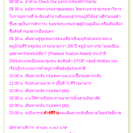
08.00 น. นำท่าน Check Out ออกจากห้องพักโรงแรม
08.30 น. นมัสการพระบรมธาตุยอดทอง วัดพระมหาธาตุวรมหาวิหาร
โบราณสถานที่ สะท้อนตำนานดินแดนสุวรรณภูมิได้อย่างดีร่วมแห่ผ้า
ขึ้นธาตุเป็นการสักการะ ขอพรพระบรมธาตุคู่บ้านคู่เมือง หรือเดินเลือก
ซื้อสินค้าของฝากเมืองนคร
09.30 น. เดินทางสู่ชุมชนการท่องเที่ยวเชิงอนุรักษ์แห่งเขาหลวง
หมู่บ้านคีรีวงชุมชน เก่าแก่อายุกว่า 200 ปี หมู่บ้านรางวัล "ยอดเยี่ยม
อุตสาหกรรมท่องเที่ยว" (Thailand Tourism Award) ประจำปี
2541ประเภทเมืองและชุมชน ชมสินค้า OTOP กลุ่มผ้ามัดย้อม และ
เรียนรู้กระบวนการทำสบู่จากพืชพันธุ์ธรรมชาติ
10.00 น. เดินทางกลับ กรุงเทพฯ และแวะซื้อของฝากกลับ
12.00 น. รับประทานอาหาร (มื้อที่ 7) ที่ร้านอาหาร
10.00 น. เดินทางกลับ กรุงเทพฯ (ต่อ)
18.00 น. แวะให้ท่านรับประทานอาหารเย็นตามอัธยาศัย
19.00 น. เดินทางกลับ กรุงเทพฯ (ต่อ)
23.00 น.
จบกิจกรรม
ทัวร์ศีรีวง
และเดินทางกลับที่หมายโดยสวัสดิ์ภาพ
อัตราค่าบริการ: ท่านละ x,xxx บาท