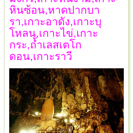
หินซ้อน,หาดปากบา
รา,เกาะอาดัง,เกาะบุ
โหลน,เกาะไข่,เกาะ
กระ,ถ้ำเลสเตโก
ดอน,เกาะราวี