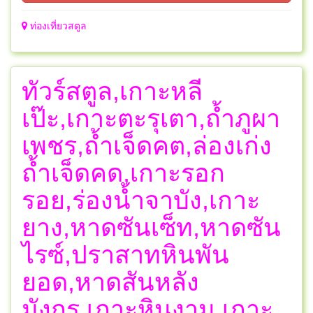
ท่องเที่ยวสตูล
ทัวร์สตูล,เกาะหลี
เป๊ะ,เกาะตะรุเตา,ถ้ำภูผา
เพชร,ถ้ำเจ็ดคต,ล่องเก่ง
ถ้ำเจ็ดคด,เกาะรอก
รอย,ร่องน้ำจาบัง,เกาะ
ยาง,หาดซันเซ็ท,หาดซัน
ไรซ์,ปราสาทหินพัน
ยอด,หาดสันหลัง
มังกร,เกาะหินงาม,เกาะ