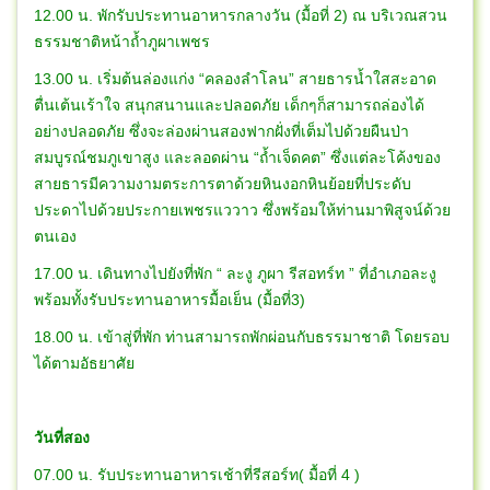
12.00 น. พักรับประทานอาหารกลางวัน (มื้อที่ 2) ณ บริเวณสวน
ธรรมชาติหน้าถ้ำภูผาเพชร
13.00 น. เริ่มต้นล่องแก่ง “คลองลำโลน” สายธารน้ำใสสะอาด
ตื่นเต้นเร้าใจ สนุกสนานและปลอดภัย เด็กๆก็สามารถล่องได้
อย่างปลอดภัย ซึ่งจะล่องผ่านสองฟากฝั่งที่เต็มไปด้วยผืนป่า
สมบูรณ์ชมภูเขาสูง และลอดผ่าน “ถ้ำเจ็ดคต” ซึ่งแต่ละโค้งของ
สายธารมีความงามตระการตาด้วยหินงอกหินย้อยที่ประดับ
ประดาไปด้วยประกายเพชรแววาว ซึ่งพร้อมให้ท่านมาพิสูจน์ด้วย
ตนเอง
17.00 น. เดินทางไปยังที่พัก “ ละงู ภูผา รีสอทร์ท ” ที่อำเภอละงู
พร้อมทั้งรับประทานอาหารมื้อเย็น (มื้อที่3)
18.00 น. เข้าสู่ที่พัก ท่านสามารถพักผ่อนกับธรรมาชาติ โดยรอบ
ได้ตามอัธยาศัย
วันที่สอง
07.00 น. รับประทานอาหารเช้าที่รีสอร์ท( มื้อที่ 4 )