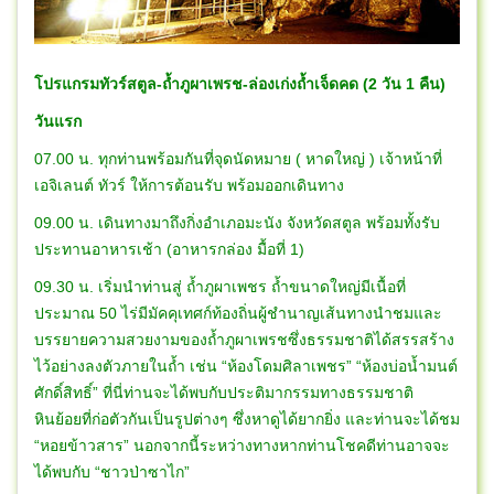
โปรแกรมทัวร์สตูล-ถ้ำภูผาเพรช-ล่องเก่งถ้ำเจ็ดคด (2 วัน 1 คืน)
วันแรก
07.00 น. ทุกท่านพร้อมกันที่จุดนัดหมาย ( หาดใหญ่ ) เจ้าหน้าที่
เอจิเลนต์ ทัวร์ ให้การต้อนรับ พร้อมออกเดินทาง
09.00 น. เดินทางมาถึงกิ่งอำเภอมะนัง จังหวัดสตูล พร้อมทั้งรับ
ประทานอาหารเช้า (อาหารกล่อง มื้อที่ 1)
09.30 น. เริ่มนำท่านสู่ ถ้ำภูผาเพชร ถ้ำขนาดใหญ่มีเนื้อที่
ประมาณ 50 ไร่มีมัคคุเทศก์ท้องถิ่นผู้ชำนาญเส้นทางนำชมและ
บรรยายความสวยงามของถ้ำภูผาเพรชซึ่งธรรมชาติได้สรรสร้าง
ไว้อย่างลงตัวภายในถ้ำ เช่น “ห้องโดมศิลาเพชร” “ห้องบ่อน้ำมนต์
ศักดิ์สิทธิ์” ที่นี่ท่านจะได้พบกับประติมากรรมทางธรรมชาติ
หินย้อยที่ก่อตัวกันเป็นรูปต่างๆ ซึ่งหาดูได้ยากยิ่ง และท่านจะได้ชม
“หอยข้าวสาร” นอกจากนี้ระหว่างทางหากท่านโชคดีท่านอาจจะ
ได้พบกับ “ชาวป่าซาไก”