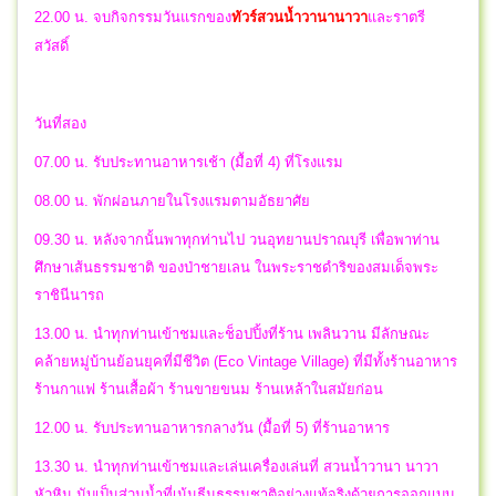
22.00 น.
จบ
กิจกรรมวันแรกของ
ทัวร์สวนน้ำวานานาวา
และ
ราตรี
สวัสดิ์
วันที่สอง
07.00 น. รับประทานอาหารเช้า (มื้อที่ 4) ที่โรงแรม
08.00 น. พักผ่อนภายในโรงแรมตามอัธยาศัย
09.30 น. หลังจากนั้นพาทุกท่านไป วนอุทยานปราณบุรี เพื่อพาท่าน
ศึกษาเส้นธรรมชาติ ของป่าชายเลน ในพระราชดำริของสมเด็จพระ
ราชินีนารถ
13.00 น. นำทุกท่านเข้าชมและช็อปปิ้งที่ร้าน เพลินวาน มีลักษณะ
คล้ายหมู่บ้านย้อนยุคที่มีชีวิต (Eco Vintage Village) ที่มีทั้งร้านอาหาร
ร้านกาแฟ ร้านเสื้อผ้า ร้านขายขนม ร้านเหล้าในสมัยก่อน
12.00 น. รับประทานอาหารกลางวัน (มื้อที่ 5) ที่ร้านอาหาร
13.30 น. นำทุกท่านเข้าชมและเล่นเครื่องเล่นที่ สวนน้ำวานา นาวา
หัวหิน นับเป็นส่วนน้ำที่เน้นธีมธรรมชาติอย่างแท้จริงด้วยการออกแบบ