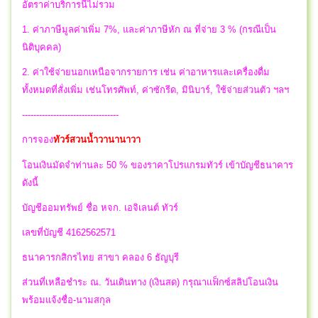
อัตราค่าบริการนี้ไม่รวม
1. ค่าภาษีมูลค่าเพิ่ม 7%, และค่าภาษีหัก ณ ที่จ่าย 3 % (กรณีเป็น
นิติบุคคล)
2. ค่าใช้จ่ายนอกเหนือจากรายการ เช่น ค่าอาหารและเครื่องดื่ม
ทั้งหมดที่สั่งเพิ่ม เช่นโทรศัพท์, ค่าซักรีด, มินิบาร์, ใช้จ่ายส่วนตัว ฯลฯ
----------------------------------
การจอง
ทัวร์สวนน้ำวานานาวา
โอนเงินมัดจำท่านละ 50 % ของราคาโปรแกรมทัวร์ เข้าบัญชีธนาคาร
ดังนี้
บัญชีออมทรัพย์ ชื่อ หจก. เอจิเลนต์ ทัวร์
เลขที่บัญชี 4162562571
ธนาคารกสิกรไทย สาขา คลอง 6 ธัญบุรี
ส่วนที่เหลือชำระ ณ. วันเดินทาง (เงินสด) กรุณาแฟ็กซ์สลิปโอนเงิน
พร้อมแจ้งชื่อ-นามสกุล