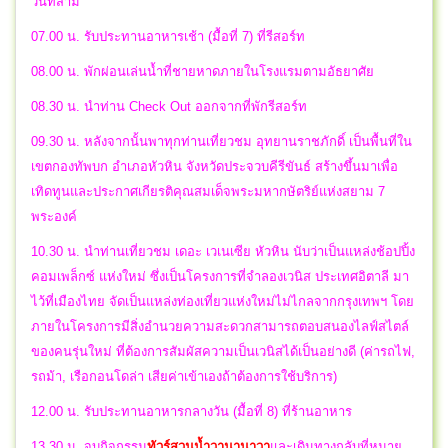
วันที่สาม
07.00 น. รับประทานอาหารเช้า (มื้อที่ 7) ที่รีสอร์ท
08.00 น. พักผ่อนเล่นน้ำที่ชายหาดภายในโรงแรมตามอัธยาศัย
08.30 น. นำท่าน Check Out ออกจากที่พักรีสอร์ท
09.30 น. หลังจากนั้นพาทุกท่านเที่ยวชม อุทยานราชภักดิ์ เป็นพื้นที่ใน
เขตกองทัพบก อำเภอหัวหิน จังหวัดประจวบคีรีขันธ์ สร้างขึ้นมาเพื่อ
เทิดทูนและประกาศเกียรติคุณสมเด็จพระมหากษัตริย์แห่งสยาม 7
พระองค์
10.30 น. นำท่านเที่ยวชม เดอะ เวเนเซีย หัวหิน นับว่าเป็นแหล่งช้อปปิ้ง
คอมเพล็กซ์ แห่งใหม่ ซึ่งเป็นโครงการที่จำลองเวนิส ประเทศอิตาลี มา
ไว้ที่เมืองไทย จัดเป็นแหล่งท่องเที่ยวแห่งใหม่ไม่ไกลจากกรุงเทพฯ โดย
ภายในโครงการมีสิ่งอำนวยความสะดวกสามารถตอบสนองไลฟ์สไตล์
ของคนรุ่นใหม่ ที่ต้องการสัมผัสความเป็นเวนิสได้เป็นอย่างดี (ค่ารถไฟ,
รถม้า, เรือกอนโดล่า เสียค่าเข้าเองถ้าต้องการใช้บริการ)
12.00 น. รับประทานอาหารกลางวัน (มื้อที่ 8) ที่ร้านอาหาร
13.30 น.
จบ
กิจกรรม
ทัวร์สวนน้ำวานานาวา
และ
เดินทางกลับที่หมาย