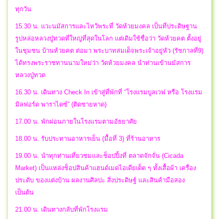
ทุกวัน
15.30 น. แวะนมัสการและไหว้พระที่ วัดห้วยมงคล เป็นที่ประดิษฐาน
รูปหล่อหลวงปู่ทวดที่ใหญ่ที่สุดในโลก แต่เดิมใช้ชื่อว่า วัดห้วยคต ตั้งอยู่
ในชุมชน บ้านห้วยคต ต่อมา พระบาทสมเด็จพระเจ้าอยู่หัว (รัชกาลที่9)
ได้ทรงพระราชทานนามใหม่ว่า วัดห้วยมงคล นำท่านเข้านมัสการ
หลวงปู่ทวด
16.30 น. เดินทาง Check In เข้าสู่ที่พักที่ “โรงแรมบูลเวฟ หรือ โรงแรม
มิลฟอร์ด พาราไดซ์” (ติดชายหาด)
17.00 น. พักผ่อนภายในโรงแรมตามอัธยาศัย
18.00 น. รับประทานอาหารเย็น (มื้อที่ 3) ที่ร้านอาหาร
19.00 น. นำทุกท่านเที่ยวชมและช็อปปิ้งที่ ตลาดจักจั่น (Cicada
Market) เป็นแหล่งช็อปสินค้าแฮนด์เมดไอเดียเด็ด ๆ ทั้งเสื้อผ้า เครื่อง
ประดับ ของแต่งบ้าน ผลงานศิลปะ สิ่งประดิษฐ์ และสินค้ามือสอง
เป็นต้น
21.00 น. เดินทางกลับที่พักโรงแรม