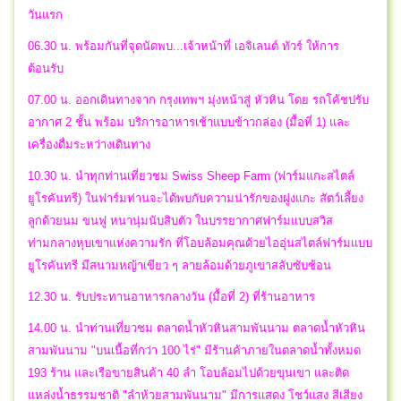
วันแรก
06.30 น. พร้อมกันที่จุดนัดพบ...เจ้าหน้าที่ เอจิเลนต์ ทัวร์ ให้การ
ต้อนรับ
07.00 น. ออกเดินทางจาก กรุงเทพฯ มุ่งหน้าสู่ หัวหิน โดย รถโค้ชปรับ
อากาศ 2 ชั้น พร้อม บริการอาหารเช้าแบบข้าวกล่อง (มื้อที่ 1) และ
เครื่องดื่มระหว่างเดินทาง
10.30 น. นำทุกท่านเที่ยวชม Swiss Sheep Farm (ฟาร์มแกะสไตล์
ยูโรคันทรี) ในฟาร์มท่านจะได้พบกับความน่ารักของฝูงแกะ สัตว์เลี้ยง
ลูกด้วยนม ขนฟู หนานุ่มนับสิบตัว ในบรรยากาศฟาร์มแบบสวิส
ท่ามกลางหุบเขาแห่งความรัก ที่โอบล้อมคุณด้วยไออุ่นสไตล์ฟาร์มแบบ
ยูโรคันทรี มีสนามหญ้าเขียว ๆ ลายล้อมด้วยภูเขาสลับซับซ้อน
12.30 น. รับประทานอาหารกลางวัน (มื้อที่ 2) ที่ร้านอาหาร
14.00 น. นำท่านเที่ยวชม ตลาดน้ำหัวหินสามพันนาม ตลาดน้ำหัวหิน
สามพันนาม "บนเนื้อที่กว่า 100 ไร่" มีร้านค้าภายในตลาดน้ำทั้งหมด
193 ร้าน และเรือขายสินค้า 40 ลำ โอบล้อมไปด้วยขุนเขา และติด
แหล่งน้ำธรรมชาติ "ลำห้วยสามพันนาม" มีการแสดง โชว์แสง สีเสียง