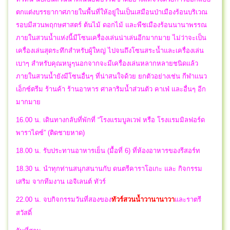
ตกแต่งบรรยากาศภายในพื้นที่ให้อยู่ในเป็นเสมือนป่าเมืองร้อนบริเวณ
รอบมีสวนพฤกษศาสตร์ ต้นไม้ ดอกไม้ และพืชเมืองร้อนนานาพรรณ
ภายในสวนน้ำแห่งนี้มีโซนเครื่องเล่นน่าเล่นอีกมากมาย ไม่ว่าจะเป็น
เครื่องเล่นสุดระทึกสำหรับผู้ใหญ่ ไปจนถึงโซนสระน้ำและเครื่องเล่น
เบาๆ สำหรับคุณหนูๆนอกจากจะมีเครื่องเล่นหลากหลายชนิดแล้ว
ภายในสวนน้ำยังมีโซนอื่นๆ ที่น่าสนใจด้วย ยกตัวอย่างเช่น กีฬาแนว
เอ็กซ์ตรีม ร้านค้า ร้านอาหาร ศาลาริมน้ำส่วนตัว คาเฟ่ และอื่นๆ อีก
มากมาย
16.00 น. เดินทางกลับที่พักที่ “โรงแรมบูลเวฟ หรือ โรงแรมมิลฟอร์ด
พาราไดซ์” (ติดชายหาด)
18.00 น. รับประทานอาหารเย็น (มื้อที่ 6) ที่ห้องอาหารของรีสอร์ท
18.30 น. นำทุกท่านสนุกสนานกับ ดนตรีคาราโอเกะ และ กิจกรรม
เสริม จากทีมงาน เอจิเลนต์ ทัวร์
22.00 น.
จบ
กิจกรรมวันที่สองของ
ทัวร์สวนน้ำวานานาวา
และ
ราตรี
สวัสดิ์