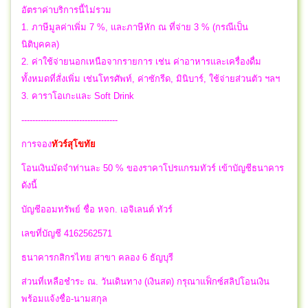
อัตราค่าบริการนี้ไม่รวม
1. ภาษีมูลค่าเพิ่ม 7 %, และภาษีหัก ณ ที่จ่าย 3 % (กรณีเป็น
นิติบุคคล)
2. ค่าใช้จ่ายนอกเหนือจากรายการ เช่น ค่าอาหารและเครื่องดื่ม
ทั้งหมดที่สั่งเพิ่ม เช่นโทรศัพท์, ค่าซักรีด, มินิบาร์, ใช้จ่ายส่วนตัว ฯลฯ
3. คาราโอเกะและ Soft Drink
-----------------------------------
การจอง
ทัวร์สุโขทัย
โอนเงินมัดจำท่านละ 50 % ของราคาโปรแกรมทัวร์ เข้าบัญชีธนาคาร
ดังนี้
บัญชีออมทรัพย์ ชื่อ หจก. เอจิเลนต์ ทัวร์
เลขที่บัญชี 4162562571
ธนาคารกสิกรไทย สาขา คลอง 6 ธัญบุรี
ส่วนที่เหลือชำระ ณ. วันเดินทาง (เงินสด) กรุณาแฟ็กซ์สลิปโอนเงิน
พร้อมแจ้งชื่อ-นามสกุล