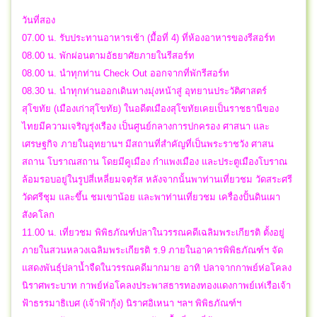
วันที่สอง
07.00 น. รับประทานอาหารเช้า (มื้อที่ 4) ที่ห้องอาหารของรีสอร์ท
08.00 น. พักผ่อนตามอัธยาศัยภายในรีสอร์ท
08.00 น. นำทุกท่าน Check Out ออกจากที่พักรีสอร์ท
08.30 น. นำทุกท่านออกเดินทางมุ่งหน้าสู่ อุทยานประวัติศาสตร์
สุโขทัย (เมืองเก่าสุโขทัย) ในอดีตเมืองสุโขทัยเคยเป็นราชธานีของ
ไทยมีความเจริญรุ่งเรือง เป็นศูนย์กลางการปกครอง ศาสนา และ
เศรษฐกิจ ภายในอุทยานฯ มีสถานที่สำคัญที่เป็นพระราชวัง ศาสน
สถาน โบราณสถาน โดยมีคูเมือง กำแพงเมือง และประตูเมืองโบราณ
ล้อมรอบอยู่ในรูปสี่เหลี่ยมจตุรัส หลังจากนั้นพาท่านเที่ยวชม วัดสระศรี
วัดศรีชุม และขึ้น ชมเขาน้อย และพาท่านเที่ยวชม เครื่องปั้นดินเผา
สังคโลก
11.00 น. เที่ยวชม พิพิธภัณฑ์ปลาในวรรณคดีเฉลิมพระเกียรติ ตั้งอยู่
ภายในสวนหลวงเฉลิมพระเกียรติ ร.9 ภายในอาคารพิพิธภัณฑ์ฯ จัด
แสดงพันธุ์ปลาน้ำจืดในวรรณคดีมากมาย อาทิ ปลาจากกาพย์ห่อโคลง
นิราศพระบาท กาพย์ห่อโคลงประพาสธารทองทองแดงกาพย์เห่เรือเจ้า
ฟ้าธรรมาธิเบศ (เจ้าฟ้ากุ้ง) นิราศอิเหนา ฯลฯ พิพิธภัณฑ์ฯ