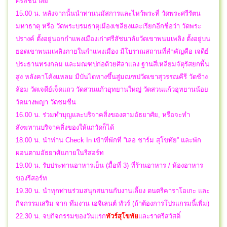
ศรีสัชนาลัย
15.00 น. หลังจากนั้นนำท่านนมัสการและไหว้พระที่ วัดพระศรีรัตน
มหาธาตุ หรือ วัดพระบรมธาตุเมืองเชลียงและเรียกอีกชื่อว่า วัดพระ
ปรางค์ ตั้งอยู่นอกกำแพงเมืองเก่าศรีสัชนาลัยวัดเขาพนมเพลิง ตั้งอยู่บน
ยอดเขาพนมเพลิงภายในกำแพงเมือง มีโบราณสถานที่สำคัญคือ เจดีย์
ประธานทรงกลม และมณฑปก่อด้วยศิลาแลง ฐานสี่เหลี่ยมจัตุรัสยกพื้น
สูง หลังคาโค้งแหลม มีบันไดทางขึ้นสู่มณฑปวัดเขาสุวรรณคีรี วัดช้าง
ล้อม วัดเจดีย์เจ็ดแถว วัดสวนแก้วอุทยานใหญ่ วัดสวนแก้วอุทยานน้อย
วัดนางพญา วัดชมชื่น
16.00 น. ร่วมทำบุญและบริจาคสิ่งของตามอัธยาศัย, หรือจะทำ
สังฆทานบริจาคสิ่งของให้แก่วัดก็ได้
18.00 น. นำท่าน Check In เข้าที่พักที่ ”เลอ ชาร์ม สุโขทัย” และพัก
ผ่อนตามอัธยาศัยภายในรีสอร์ท
19.00 น. รับประทานอาหารเย็น (มื้อที่ 3) ที่ร้านอาหาร / ห้องอาหาร
ของรีสอร์ท
19.30 น. นำทุกท่านร่วมสนุกสนานกับงานเลี้ยง ดนตรีคาราโอเกะ และ
กิจกรรมเสริม จาก ทีมงาน เอจิเลนต์ ทัวร์ (ถ้าต้องการโปรแกรมนี้เพิ่ม)
22.30 น.
จบกิจกรรมของวันแรก
ทัวร์สุโขทัย
และราตรีสวัสดิ์