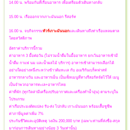
14.00 น. พร้อมกันที่เรือนอาหาร เพื่อเตรียมตัวเดินทางกลับ
15.00 น. เรือออกจากเกาะมันนอก รีสอร์ท
16.00 น.
จบกิจกรรม
ทัวร์เกาะมันนอก
และ
เดินทางถึงท่าเรือแหลมตาล
โดยสวัสดิภาพ
อัตราค่าบริการนี้รวม
ค่าอาหาร 3 มื้อต่อวัน (ไม่รวมน้ำดื่มในมื้ออาหาร ยกเว้นอาหารเช้ามี
น้ำดื่ม กาแฟ นม และน้ำผลไม้ บริการ) อาหารเช้าสามารถเลือกได้
อย่างใดอย่างหนึ่งระหว่างข้าวต้มทะเล กับ อเมริกันเบร็คฟาสท์
อาหารกลางวัน และอาหารเย็น เป็นเซ็ทเมนูที่ทางรีสอร์ทจัดไว้ให้ เมนู
เป็นจำพวกอาหารทะเล+อาหารไทย
ค่าที่พัก (ทุกวิลล่ามีเครื่องปรับอากาศและเครื่องทำน้ำอุ่น) ตามระบุใน
โปรแกรม
ค่าเรือประมงดัดแปลง รับ-ส่ง ไปกลับ เกาะมันนอก พร้อมเสื้อชูชีพ
ค่าภาษีมูลค่าเพิ่ม 7%
ประกันชีวิตและอุบัติเหตุ วงเงิน 200,000 บาท (เฉพาะท่านที่ส่งชื่อ-สกุล
มาก่อนการเดินทางอย่างน้อย 3 วันเท่านั้น)