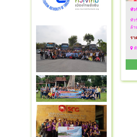
ทัว
ทัว
ล้า
ราค
ทั