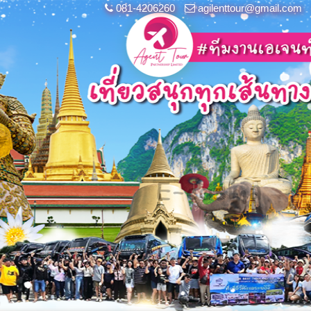
081-4206260
agilenttour@gmail.com