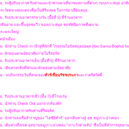
น. รถตู้ปรับอากาศ รับท่านและนำท่านพาเที่ยวชมสถานที่ต่างๆ รอบเกาะสมุย อาทิ
าระวัดหลวงพ่อแดง เพื่อเป็นสิริมงคล ในการมาเยือนสมุย
น. รับประทานอาหารกลางวัน (มื้อที่ 5) ที่ร้านอาหาร
ตาหินยาย และขึ้นจุดชมวิว ของเกาะสมุย ชมทัศนียภาพที่งดงาม
การะพระใหญ่
หน้าเมือง
น. นำท่าน Check In เข้าสู่ที่พักที่ โรงแรมไอบิสสมุยบ่อผุด (ibis Samui Bophut ho
 น. พักผ่อนตามอัธยาศัยภายในรีสอร์ท
น. รับประทานอาหารเย็น (มื้อที่ 6) ที่ร้านอาหาร
น. เดินทางกลับที่พักและพักผ่อนตามอัธยาศัย
 น.
จบกิจกรรมวันที่สามของ
ทัวร์เขื่อนรัชชประภา
และราตรีสวัสดิ์
น. รับประทานอาหารเช้า (มื้อ 7) ที่โรงแรม
 น. นำท่าน Check Out ออกจากห้องพัก
น. รถตู้ปรับอากาศรับท่านที่รีสอร์ท
น. นำท่านลงเรือสำราญของ “ไฮซ๊ย์ทัวร์” ออกเดินทางสู่ อช.หมู่เกาะอ่างทอง
น. เดินทางถึงเขต อุทยานหมู่เกาะอ่างทอง "เกาะวัวตาหลับ" ซึ่งเป็นที่ทำการอุทย