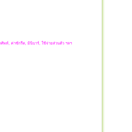
ัพท์, ค่าซักรีด, มินิบาร์, ใช้จ่ายส่วนตัว ฯลฯ
ล