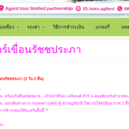
งเที่ยว
รถเช่า
วิธีการชำระเงิน
แกลอรี่
บทค
วร์เขื่อนรัชชประภา
ขื่อนรัชชประภา (3 วัน 2 คืน)
ก
น. พร้อมกันที่จุดนัดหมาย…เจ้าหน้าที่ของ เอจิเลนต์ ทัวร์ จะคอยต้อนรับอำนวย
น. ออกเดินทางจาก กรุงเทพฯ มุ่งหน้าสู่ สุราษฎร์ธานี โดย รถโค้ชปรับอากาศ 2 ชั
ิการข้าวกล่องให้นะครับมื้อนี้ **
สอง