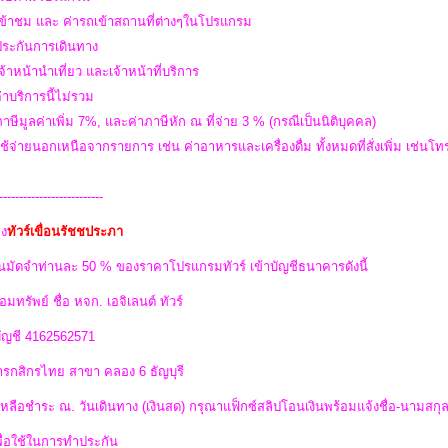
เข้าชม และ ค่ารถเข้าสถานที่ต่างๆในโปรแกรม
าประกันการเดินทาง
เจ้าหน้านำเที่ยว และเจ้าหน้าที่บริการ
่าบริการนี้ไม่รวม
ภาษีมูลค่าเพิ่ม 7%, และค่าภาษีหัก ณ ที่จ่าย 3 % (กรณีเป็นนิติบุคคล)
ใช้จ่ายนอกเหนือจากรายการ เช่น ค่าอาหารและเครื่องดื่ม ทั้งหมดที่สั่งเพิ่ม เช่นโทรศ
--------------------------
ง
ทัวร์เขื่อนรัชชประภา
นมัดจำท่านละ 50 % ของราคาโปรแกรมทัวร์ เข้าบัญชีธนาคารดังนี้
อมทรัพย์ ชื่อ หจก. เอจิเลนต์ ทัวร์
บัญชี 4162562571
รกสิกรไทย สาขา คลอง 6 ธัญบุรี
่เหลือชำระ ณ. วันเดินทาง (เงินสด) กรุณาแฟ็กซ์สลิปโอนเงินพร้อมแจ้งชื่อ-นามสกุ
พื่อใช้ในการทำประกัน