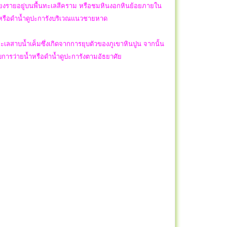
งรายอยู่บนพื้นทะเลสีคราม หรือชมหินงอกหินย้อยภายใน
 หรือดำน้ำดูปะการังบริเวณแนวชายหาด
ทะเลสาบน้ำเค็มซึ่งเกิดจากการยุบตัวของภูเขาหินปูน จากนั้น
บการว่ายน้ำหรือดำน้ำดูปะการังตามอัธยาศัย
.