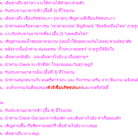
น. เดินทางถึง สุราษฯ แวะให้ท่านได้ทำธุระส่วนตัว
น. รับประทานอาหารเช้า (มื้อที่ 1) ที่โรงแรม
น. เดินทางถึง เขื่อนรัชชประภา (เขาสก) เชิญท่านที่เขื่อนรัชชประภา
น. นำท่านล่องเรือหางยาวชม “เขาสามเกลอ” สัญลักษณ์ “กุ๊ยหลินเมืองไทย” ถ่ายรูป
น. แวะรับประทานอาหารเที่ยง (มื้อ 2) “แพเพลินไพร”
 น. เชิญท่านเล่นน้ำชมปลาสวยงาม (เล่นน้ำให้ปอดบวมกันไปเลย) ตามอัธยาศัย
น. หลังจากนั้นนำท่าน ล่องแพชม “ถ้ำประกายเพชร” ถ่ายรูปให้อิ่มใจ
น. เดินทางกลับฝั่ง…และเดินทางไปยัง อ.เมืองสุราษฯ
น. นําท่าน Check In เข้าที่พัก โรงแรมเดอะวันสุราษฎร์
น. รับประทานอาหารเย็น (มื้อที่ 3) ที่โรงแรม
น. นำท่านสนุกสนานกับ ดนตรีคาราเกะ และ กิจกรรม เสริม จาก ทีมงาน เอจิเลนต์
 น.
จบกิจกรรมวันที่สองของ
ทัวร์เขื่อนรัชชประภา
และราตรีสวัสดิ์
สาม
น. รับประทานอาหารเช้า (มื้อ 4) ที่โรงแรม
 น. นำท่าน Check Out ออกจากห้องพัก และเดินทางไปยัง ท่าเรือดอนสัก
น. เชิญท่านขึ้น เรือซีทรานเฟอร์รี่ เพื่อข้ามไปยัง เกาะสมุย
น. เดินทางถึง เกาะสมุย