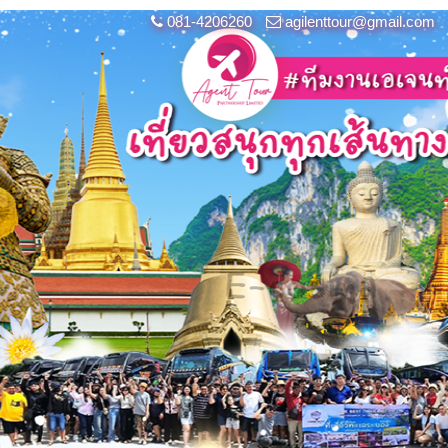
081-4206260
agilenttour@gmail.com