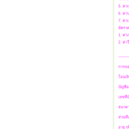
5. ค่า
6. ค่
7. ค่า
อัตราค
1. ค่า
2. ค่า
---------
การจอ
โอนเงิ
บัญชีอ
เลขที่
ธนาคา
ส่วนที
อายุ เ