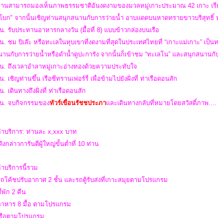
ท่านสามารถมองเห็นภาพธรรมชาติอันงดงามของมวลหมู่เกาะประมาณ 42 เกาะ เรีย
ัวโบก" จากนั้นเชิญท่านสนุกสนานกับการว่ายน้ำ อาบแดดบนหาดทรายขาวบริสุทธิ์
น. รับประทานอาหารกลางวัน (มื้อที่ 8) แบบข้าวกล่องบนเรือ
น. ชม ปิเล๊ะ หรือทะเลในหุบเขาที่งดงามที่สุดในประเทศไทยที่ “เกาะแม่เกาะ” เป็น
านกับการว่ายน้ำหรือดำน้ำดูปะการัง จากนั้นก็เข้าชม “ทะเลโน” และสนุกสนานกั
 น. ถึงเวลาอำลาหมู่เกาะอ่างทองด้วยความประทับใจ
. เชิญท่านขึ้น เรือซีทรานเฟอร์รี่ เพื่อข้ามไปยังฝั่งที่ ท่าเรือดอนสัก
น. เดินทางถึงฝั่งที่ ท่าเรือดอนสัก
 น.
จบกิจกรรมของ
ทัวร์เขื่อนรัชชประภา
และ
เดินทางกลับที่หมายโดยสวัสดิ์ภาพ...
่าบริการ: ท่านละ x,xxx บาท
ังกล่าวการันตีผู้ใหญ่ขั้นต่ำที่ 10 ท่าน
่าบริการนี้รวม
รถโค้ชปรับอากาศ 2 ชั้น และรถตู้รับส่งที่เกาะสมุยตามโปรแกรม
ี่พัก 2 คืน
าอาหาร 8 มื้อ ตามโปรแกรม
าเรือตามโปรแกรม