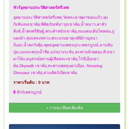
ทัวร์อุทยานประวัติศาสตร์ศรีเทพ
อุทยานประวัติศาสตร์ศรีเทพ,วัดพระธาตุผาซ่อนแก้ว,ทุ่ง
กังหันลมเขาค้อ,พิพิธภัณฑ์อาวุธเขาค้อ,น้ำหนาว,ผาหัว
สิงห์,น้ำตกศรีดิษฐ์,พระตำหนักเขาค้อ,ถนนคนเดินไทหล่ม,ภู
แผงม้า,ทุ่งแสลงหลวง,พระบรมธาตุเจดีย์กาญจนา
ภิเษก,น้ำตกวังตุ้ม,พุทธอุทยานเพชรบุระเพชรบูรณ์,ลานหิน
ปุ่ม,แมงกะพรุนน้ำจืด,แก่งบางระจัน,สะพานห้วยตอง,ทิวเขา
ผาโค้ง,อนุสรณ์สถานผู้เสียสละเขาค้อ,ไร่บีเอ็นเขา
ค้อ,Skywalk เขาค้อ,สะพานพ่อขุนผาเมือง, Amazing
Dinosaur เขาค้อ,สวนสัตว์เปิดเขาค้อ
ราคาเริ่มต้น : 0 บาท
ทัวร์เพชรบูรณ์
» รายละเอียดเพิ่มเติม