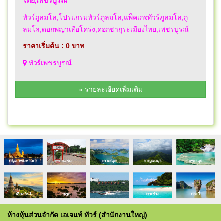
ไทย,เพชรบูรณ์
ทัวร์ภูลมโล,โปรแกรมทัวร์ภูลมโล,แพ็คเกจทัวร์ภูลมโล,ภู
ลมโล,ดอกพญาเสือโคร่ง,ดอกซากุระเมืองไทย,เพชรบูรณ์
ราคาเริ่มต้น : 0 บาท
ทัวร์เพชรบูรณ์
» รายละเอียดเพิ่มเติม
ห้างหุ้นส่วนจำกัด เอเจนท์ ทัวร์ (สำนักงานใหญ่)