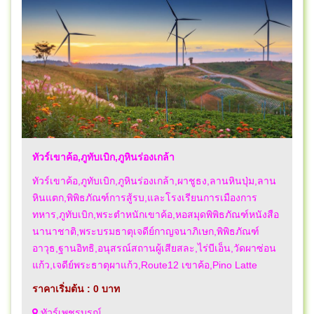
ทัวร์เขาค้อ,ภูทับเบิก,ภูหินร่องเกล้า
ทัวร์เขาค้อ,ภูทับเบิก,ภูหินร่องเกล้า,ผาชูธง,ลานหินปุ่ม,ลาน
หินแตก,พิพิธภัณฑ์การสู้รบ,และโรงเรียนการเมืองการ
ทหาร,ภูทับเบิก,พระตำหนักเขาค้อ,หอสมุดพิพิธภัณฑ์หนังสือ
นานาชาติ,พระบรมธาตุเจดีย์กาญจนาภิเษก,พิพิธภัณฑ์
อาวุธ,ฐานอิทธิ,อนุสรณ์สถานผู้เสียสละ,ไร่บีเอ็น,วัดผาซ่อน
แก้ว,เจดีย์พระธาตุผาแก้ว,Route12 เขาค้อ,Pino Latte
ราคาเริ่มต้น : 0 บาท
ทัวร์เพชรบูรณ์