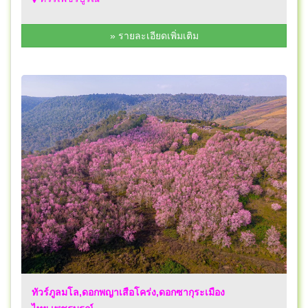
» รายละเอียดเพิ่มเติม
ทัวร์ภูลมโล,ดอกพญาเสือโคร่ง,ดอกซากุระเมือง