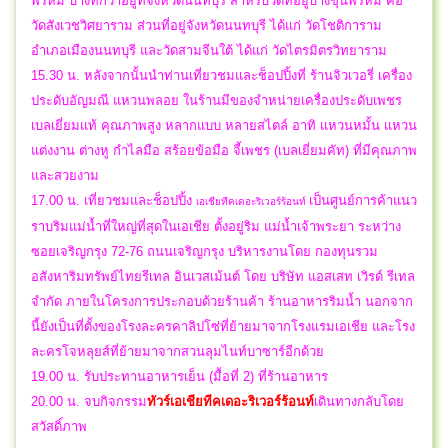
พรหม บางที่ก็ว่าอยู่ที่จังหวัดนนทบุรี สำหรับวัดที่อยู่บางขุนพรหม คือ
วัดสังเวชวิศยาราม ส่วนที่อยู่จังหวัดนนทบุรี ได้แก่ วัดโชติการาม
อำเภอเมืองนนทบุรี และวัดสามจีนใต้ ได้แก่ วัดไตรมิตรวิทยาราม
15.30 น. หลังจากนั้นนำท่านเที่ยวชมและช็อปปิ้งที่ ร้านจิวเวอรี่ เครื่อง
ประดับอัญมณี แหวนพลอย ในร้านมีของจำหน่ายเครื่องประดับเพชร
เบลเยี่ยมแท้ คุณภาพสูง หลากแบบ หลายสไตล์ อาทิ แหวนหมั้น แหวน
แต่งงาน ต่างหู กำไลมือ สร้อยข้อมือ จี้เพชร (เบลเยี่ยมคัท) ที่มีคุณภาพ
และสวยงาม
17.00 น. เที่ยวชมและช็อปปิ้ง
เป็นศูนย์การค้าแนว
เอเชียทีคเดอะริเวอร์ร้อนท์
ราบริมแม่น้ำที่ใหญ่ที่สุดในเอเชีย ตั้งอยู่ริม แม่น้ำเจ้าพระยา ระหว่าง
ซอยเจริญกรุง 72-76 ถนนเจริญกรุง บริหารงานโดย กองทุนรวม
อสังหาริมทรัพย์ไทยรีเทล อินเวสเม้นต์ โดย บริษัท แอสเสท เวิรด์ รีเทล
จำกัด ภายในโครงการประกอบด้วยร้านค้า ร้านอาหารริมน้ำ นอกจาก
นี้ยังเป็นที่ตั้งของโรงละครคาลิปโซ่ที่ย้ายมาจากโรงแรมเอเชีย และโรง
ละครโจหลุยส์ที่ย้ายมาจากสวนลุมไนท์บาซาร์อีกด้วย
19.00 น. รับประทานอาหารเย็น (มื้อที่ 2) ที่ร้านอาหาร
20.00 น. จบกิจกรรม
ทัวร์เอเชียทีคเดอะริเวอร์ร้อนท์
เดินทางกลับโดย
สวัสดิ์ภาพ