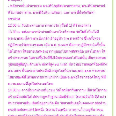
- หลังจากนั้นนำท่านชม พระที่นั่งดุสิตมหาปราสาท, พระที่นั่งอาภรณ์
พิโมกข์ปราสาท, พระที่นั่งพิมานรัตยา, และ พระที่นั่งจักรีมหา
ปราสาท
12.00 น. รับประทานอาหารกลางวัน (มื้อที่ 1) ที่ร้านอาหาร
13.30 น. หลังอาหารนำท่านเดินทางไปเที่ยวชม วัดโพธิ์ เป็นวัดที่
พระบาทสมเด็จฯ พระนั่งเกล้าเจ้าอยู่หัว ร.๓ ทรงสร้าง ขึ้นครั้งทรง
ปฏิสังขรณ์วัดพระเชตุพน เมื่อ พ.ศ. ๒๓๗๕ คือการปฏิสังขรณ์ครั้งนั้น
ได้โปรดฯ ให้ขยายเขตพระอารามออกไปทางทิศเหนือ แล้วโปรดฯ ให้
สร้างพระพุทธ ไสยาสขึ้นในที่ซึ่งได้ขยายออกไปใหม่นั้น เป็นพระพุทธ
รูปก่ออิฐถือปูน ด้านพระพักตร์สูง ๑๕ เมตร มีความยาวตลอดทั้งองค์ถึง
๔๖ เมตร พื้นพระบาทประดับด้วยมุกไฟเป็นภาพมงคล ๑๐๘ พระพุทธ
ไสยาสองค์นี้ได้รับการขนานนามว่า เป็นพระพุทธไสยาสองค์ใหญ่ ที่มี
ความงดงามที่สุดในประเทศไทย
14.30 น. จากนั้นพาท่านเที่ยวชม วัดไตรมิตรวิทยาราม เป็นวัดโบราณ
สร้างเมื่อสมัยใดไม่ปรากฏหลักฐาน เดิมมีชื่อว่า วัดสามจีนใต้ มีคำเล่า
กันว่าวัดสามจีน เดิมมีอยู่สามวัด คือ วัดสามจีนอยู่ในคลองบางอ้อด้าน
ตรงข้ามกับเทเวศร์วัดหนึ่ง วัดสามจีนเหนือ บางท่านก็ว่าอยู่ที่บางขุน