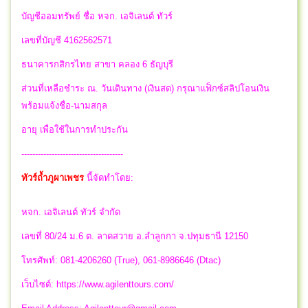
บัญชีออมทรัพย์ ชื่อ หจก. เอจิเลนต์ ทัวร์
เลขที่บัญชี 4162562571
ธนาคารกสิกรไทย สาขา คลอง 6 ธัญบุรี
ส่วนที่เหลือชำระ ณ. วันเดินทาง (เงินสด) กรุณาแฟ็กซ์สลิปโอนเงิน
พร้อมแจ้งชื่อ-นามสกุล
อายุ เพื่อใช้ในการทำประกัน
-------------------------------------
ทัวร์ถ้ำภูผาเพชร
นี้จัดทำโดย:
หจก. เอจิเลนต์ ทัวร์ จำกัด
เลขที่ 80/24 ม.6 ต. ลาดสวาย อ.ลำลูกกา จ.ปทุมธานี 12150
โทรศัพท์: 081-4206260 (True), 061-8986646 (Dtac)
เว็บไซต์: https://www.agilenttours.com/