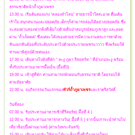
ธรรมชาติหน้าถ้ำภูผาเพชร
13.00 น. เริ่มต้นล่องแก่ง “คลองลำโลน” สายธารน้ำใสสะอาด ตื่นเต้น
เร้าใจ สนุกสนานและปลอดภัย เด็กๆก็สามารถล่องได้อย่างปลอดภัย ซึ่ง
จะล่องผ่านสองฟากฝั่งที่เต็มไปด้วยผืนป่าสมบูรณ์ชมภูเขาสูง และลอด
ผ่าน “ถ้ำเจ็ดคต” ซึ่งแต่ละโค้งของสายธารมีความงามตระการตาด้วย
หินงอกหินย้อยที่ประดับประดาไปด้วยประกายเพชรแววาว ซึ่งพร้อมให้
ท่านมาพิสูจน์ด้วยตนเอง
17.00 น. เดินทางไปยังที่พัก “ ละงู ภูผา รีสอทร์ท ” ที่อำเภอละงู พร้อม
ทั้งรับประทานอาหารมื้อเย็น (มื้อที่3)
18.00 น. เข้าสู่ที่พัก ท่านสามารถพักผ่อนกับธรรมาชาติ โดยรอบได้
ตามอัธยาศัย
22.00 น.
จบกิจกรรมวันแรกของ
ทัวร์ถ้ำภูผาเพชร
และราตรีสวัสดิ์
วันที่สอง
07.00 น. รับประทานอาหารเช้าที่รีสอร์ท( มื้อที่ 4 )
12.00 น. รับประทานอาหารกลางวัน( มื้อที่ 5 ) จากนั้นเราจะนำท่านไป
เที่ยวช็อปปิ้งด่านมาเลย์ (ด่านวังพระจันทร์)
15.00 น. เดินทางกลับ ให้ท่านได้แวะช็อปปิ้งที่เมืองหาดใหญ่