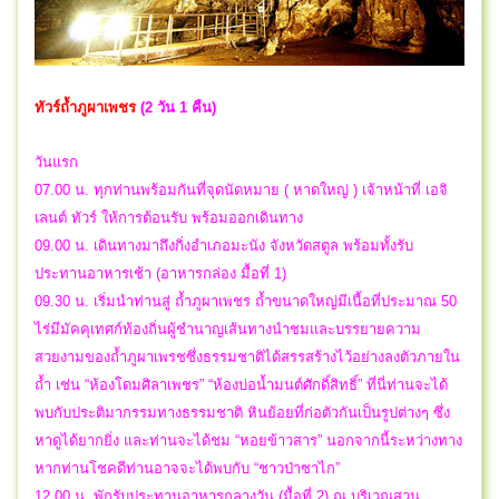
ทัวร์ถ้ำภูผาเพชร
(2 วัน 1 คืน)
วันแรก
07.00 น. ทุกท่านพร้อมกันที่จุดนัดหมาย ( หาดใหญ่ ) เจ้าหน้าที่ เอจิ
เลนต์ ทัวร์ ให้การต้อนรับ พร้อมออกเดินทาง
09.00 น. เดินทางมาถึงกิ่งอำเภอมะนัง จังหวัดสตูล พร้อมทั้งรับ
ประทานอาหารเช้า (อาหารกล่อง มื้อที่ 1)
09.30 น. เริ่มนำท่านสู่ ถ้ำภูผาเพชร ถ้ำขนาดใหญ่มีเนื้อที่ประมาณ 50
ไร่มีมัคคุเทศก์ท้องถิ่นผู้ชำนาญเส้นทางนำชมและบรรยายความ
สวยงามของถ้ำภูผาเพรชซึ่งธรรมชาติได้สรรสร้างไว้อย่างลงตัวภายใน
ถ้ำ เช่น “ห้องโดมศิลาเพชร” “ห้องบ่อน้ำมนต์ศักดิ์สิทธิ์” ที่นี่ท่านจะได้
พบกับประติมากรรมทางธรรมชาติ หินย้อยที่ก่อตัวกันเป็นรูปต่างๆ ซึ่ง
หาดูได้ยากยิ่ง และท่านจะได้ชม “หอยข้าวสาร” นอกจากนี้ระหว่างทาง
หากท่านโชคดีท่านอาจจะได้พบกับ “ชาวป่าซาไก”
12.00 น. พักรับประทานอาหารกลางวัน (มื้อที่ 2) ณ บริเวณสวน