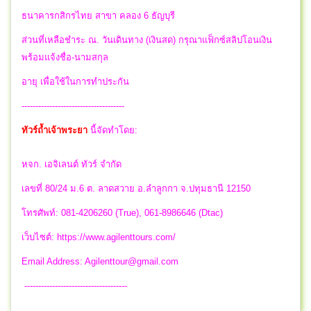
ธนาคารกสิกรไทย สาขา คลอง 6 ธัญบุรี
ส่วนที่เหลือชำระ ณ. วันเดินทาง (เงินสด) กรุณาแฟ็กซ์สลิปโอนเงิน
พร้อมแจ้งชื่อ-นามสกุล
อายุ เพื่อใช้ในการทำประกัน
-------------------------------------
ทัวร์ถ้ำเจ้าพระยา
นี้จัดทำโดย:
หจก. เอจิเลนต์ ทัวร์ จำกัด
เลขที่ 80/24 ม.6 ต. ลาดสวาย อ.ลำลูกกา จ.ปทุมธานี 12150
โทรศัพท์: 081-4206260 (True), 061-8986646 (Dtac)
เว็บไซต์: https://www.agilenttours.com/
Email Address:
Agilenttour@gmail.com
-------------------------------------