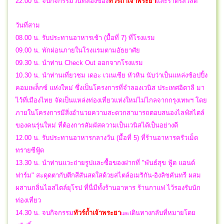
22.00 น.
จบกิจกรรมวันที่สองของ
ทัวร์ถ้ำเจ้าพระยา
และราตรีสวัสดิ์
วันที่สาม
08.00 น. รับประทานอาหารเช้า (มื้อที่ 7) ที่โรงแรม
09.00 น. พักผ่อนภายในโรงแรมตามอัธยาศัย
09.30 น. นำท่าน Check Out ออกจากโรงแรม
10.30 น. นำท่านเที่ยวชม เดอะ เวเนเซีย หัวหิน นับว่าเป็นแหล่งช้อปปิ้ง
คอมเพล็กซ์ แห่งใหม่ ซึ่งเป็นโครงการที่จำลองเวนิส ประเทศอิตาลี มา
ไว้ที่เมืองไทย จัดเป็นแหล่งท่องเที่ยวแห่งใหม่ไม่ไกลจากกรุงเทพฯ โดย
ภายในโครงการมีสิ่งอำนวยความสะดวกสามารถตอบสนองไลฟ์สไตล์
ของคนรุ่นใหม่ ที่ต้องการสัมผัสความเป็นเวนิสได้เป็นอย่างดี
12.00 น. รับประทานอาหารกลางวัน (มื้อที่ 5) ที่ร้านอาหารครัวเม็ด
ทรายซีฟู้ด
13.30 น. นำท่านแวะถ่ายรูปและซื้อของฝากที่ "พันธ์สุข ฟู้ด แอนด์
ฟาร์ม" สะดุดตากับตึกสีสันสดใสด้วยสไตล์อเมริกัน-อิงลิชคันทรี ผสม
ผสานกลิ่นไอสไตล์ยุโรป ที่นี่มีทั้งร้านอาหาร ร้านกาแฟ ไว้รองรับนัก
ท่องเที่ยว
14.30 น.
จบกิจกรรม
ทัวร์ถ้ำเจ้าพระยา
เดินทางกลับที่หมายโดย
และ