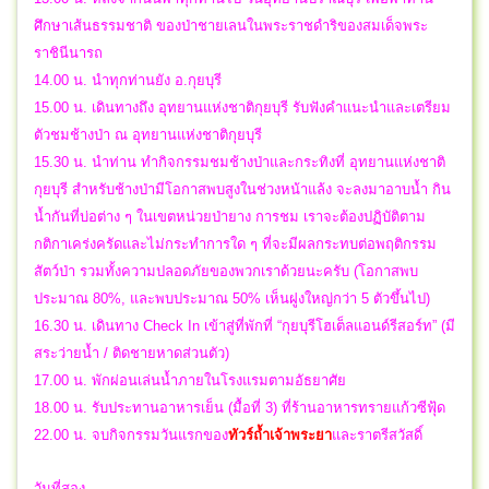
ศึกษาเส้นธรรมชาติ ของป่าชายเลนในพระราชดำริของสมเด็จพระ
ราชินีนารถ
14.00 น. นำทุกท่านยัง อ.กุยบุรี
15.00 น. เดินทางถึง อุทยานแห่งชาติกุยบุรี รับฟังคำแนะนำและเตรียม
ตัวชมช้างป่า ณ อุทยานแห่งชาติกุยบุรี
15.30 น. นำท่าน ทำกิจกรรมชมช้างป่าและกระทิงที่ อุทยานแห่งชาติ
กุยบุรี สำหรับช้างป่ามีโอกาสพบสูงในช่วงหน้าแล้ง จะลงมาอาบน้ำ กิน
น้ำกันที่บ่อต่าง ๆ ในเขตหน่วยป่ายาง การชม เราจะต้องปฏิบัติตาม
กติกาเคร่งครัดและไม่กระทำการใด ๆ ที่จะมีผลกระทบต่อพฤติกรรม
สัตว์ป่า รวมทั้งความปลอดภัยของพวกเราด้วยนะครับ (โอกาสพบ
ประมาณ 80%, และพบประมาณ 50% เห็นฝูงใหญ่กว่า 5 ตัวขึ้นไป)
16.30 น. เดินทาง Check In เข้าสู่ที่พักที่ “กุยบุรีโฮเต็ลแอนด์รีสอร์ท” (มี
สระว่ายน้ำ / ติดชายหาดส่วนตัว)
17.00 น. พักผ่อนเล่นน้ำภายในโรงแรมตามอัธยาศัย
18.00 น. รับประทานอาหารเย็น (มื้อที่ 3) ที่ร้านอาหารทรายแก้วซีฟุ้ด
22.00 น.
จบกิจกรรมวันแรกของ
ทัวร์ถ้ำเจ้าพระยา
และราตรีสวัสดิ์
วันที่สอง