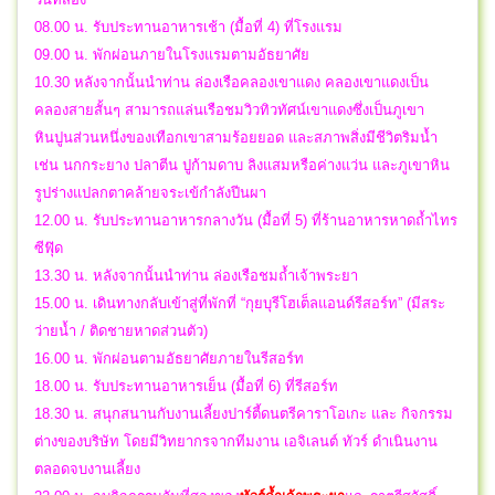
08.00 น. รับประทานอาหารเช้า (มื้อที่ 4) ที่โรงแรม
09.00 น. พักผ่อนภายในโรงแรมตามอัธยาศัย
10.30 หลังจากนั้นนำท่าน ล่องเรือคลองเขาแดง คลองเขาแดงเป็น
คลองสายสั้นๆ สามารถแล่นเรือชมวิวทิวทัศน์เขาแดงซึ่งเป็นภูเขา
หินปูนส่วนหนึ่งของเทือกเขาสามร้อยยอด และสภาพสิ่งมีชีวิตริมน้ำ
เช่น นกกระยาง ปลาตีน ปูก้ามดาบ ลิงแสมหรือค่างแว่น และภูเขาหิน
รูปร่างแปลกตาคล้ายจระเข้กำลังปีนผา
12.00 น. รับประทานอาหารกลางวัน (มื้อที่ 5) ที่ร้านอาหารหาดถ้ำไทร
ซีฟุ๊ด
13.30 น.
หลังจากนั้นนำท่าน ล่องเรือชมถ้ำเจ้าพระยา
15.00 น. เดินทางกลับเข้าสู่ที่พักที่ “กุยบุรีโฮเต็ลแอนด์รีสอร์ท” (มีสระ
ว่ายน้ำ / ติดชายหาดส่วนตัว)
16.00 น. พักผ่อนตามอัธยาศัยภายในรีสอร์ท
18.00 น. รับประทานอาหารเย็น (มื้อที่ 6) ที่รีสอร์ท
18.30 น. สนุกสนานกับงานเลี้ยงปาร์ตี้ดนตรีคาราโอเกะ และ กิจกรรม
ต่างของบริษัท โดยมีวิทยากรจากทีมงาน เอจิเลนต์ ทัวร์ ดำเนินงาน
ตลอดจบงานเลี้ยง