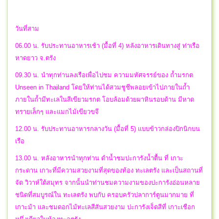
วันที่สาม
06.00 น. รับประทานอาหารเช้า (มื้อที่ 4) หลังอาหารเดินทางสู่ ท่าเรือ
หาดยาว จ.ตรัง
09.30 น. นำทุกท่านลงเรือเพื่อไปชม ความมหัศจรรย์ของ ถ้ำมรกต
Unseen in Thailand โดยให้ท่านได้สวมชูชีพลอยเข้าไปภายในถ้ำ
ภายในถ้ำมีทะเลในสีเขียวมรกต โอบล้อมด้วยผาหินรอบด้าน มีหาด
ทรายเล็กๆ และแมกไม้เขียวขจี
12.00 น. รับประทานอาหารกลางวัน (มื้อที่ 5) แบบข้าวกล่องปิกนิกบน
เรือ
13.00 น. หลังอาหารนำทุกท่าน ดำน้ำชมปะการังน้ำตื้น ที่ เกาะ
กระดาน เกาะที่มีความสวยงามที่สุดของท้อง ทะเลตรัง และเป็นสถานที่
จัด วิวาห์ใต้สมุทร จากนั้นนำท่านชมความงามของปะการังอ่อนหลาย
ชนิดที่สมบูรณ์ใน ทะเลตรัง พบกับ ครอบครัวปลาการ์ตูนมากมาย ที่
เกาะม้า และชมดอกไม้ทะเลสีสันสวยงาม ปะการังเจ็ดสีที่ เกาะเชือก