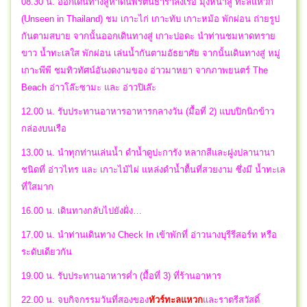
08.30 น. ออกเดินทางสู่หาดนพรัตน์ธาราลงเรือ มุ่งหน้าสู่ ทะลแหวก
(Unseen in Thailand) ชม เกาะไก่ เกาะทับ เกาะหม้อ พักผ่อน ถ่ายรูป
กันตามสบาย จากนั้นออกเดินทางสู่ เกาะปอดะ นำท่านชมหาดทราย
ขาว น้ำทะเลใส พักผ่อน เล่นน้ำกันตามอัธยาศัย จากนั้นเดินทางสู่ หมู่
เกาะพีพี ชมทิวทัศน์อันงดงามของ อ่าวมาหยา จากภาพยนตร์ The
Beach อ่าวโล๊ะซามะ และ อ่าวปิเล๊ะ
12.00 น. รับประทานอาหารอาหารกลางวัน (มื้อที่ 2) แบบปิกนิกข้าว
กล่องบนเรือ
13.00 น. นำทุกท่านเล่นน้ำ ดำน้ำดูปะการัง หลากสีและฝูงปลานานา
ชนิดที่ อ่าวไทร และ เกาะไม้ไผ่ แหล่งดำน้ำตื้นที่สวยงาม ซึ่งมี น้ำทะเล
ที่ใสมาก
16.00 น. เดินทางกลับไปยังฝั่ง…
17.00 น. นำท่านเดินทาง Check In เข้าพักที่ อ่าวนางบุรีรีสอร์ท หรือ
ระดับเดียวกัน
19.00 น. รับประทานอาหารค่ำ (มื้อที่ 3) ที่ร้านอาหาร
22.00 น. จบกิจกรรมวันที่สองของ
ทัวร์ทะลแหวก
และราตรีสวัสดิ์