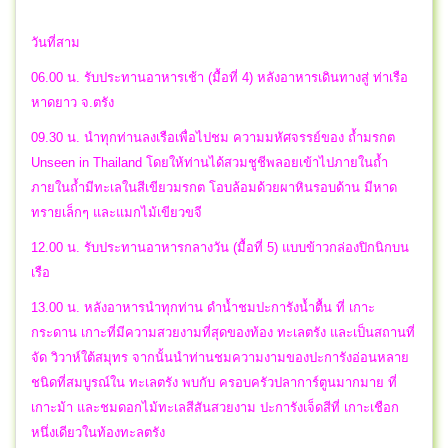
วันที่สาม
06.00 น. รับประทานอาหารเช้า (มื้อที่ 4) หลังอาหารเดินทางสู่ ท่าเรือ
หาดยาว จ.ตรัง
09.30 น. นำทุกท่านลงเรือเพื่อไปชม ความมหัศจรรย์ของ ถ้ำมรกต
Unseen in Thailand โดยให้ท่านได้สวมชูชีพลอยเข้าไปภายในถ้ำ
ภายในถ้ำมีทะเลในสีเขียวมรกต โอบล้อมด้วยผาหินรอบด้าน มีหาด
ทรายเล็กๆ และแมกไม้เขียวขจี
12.00 น. รับประทานอาหารกลางวัน (มื้อที่ 5) แบบข้าวกล่องปิกนิกบน
เรือ
13.00 น. หลังอาหารนำทุกท่าน ดำน้ำชมปะการังน้ำตื้น ที่ เกาะ
กระดาน เกาะที่มีความสวยงามที่สุดของท้อง ทะเลตรัง และเป็นสถานที่
จัด วิวาห์ใต้สมุทร จากนั้นนำท่านชมความงามของปะการังอ่อนหลาย
ชนิดที่สมบูรณ์ใน ทะเลตรัง พบกับ ครอบครัวปลาการ์ตูนมากมาย ที่
เกาะม้า และชมดอกไม้ทะเลสีสันสวยงาม ปะการังเจ็ดสีที่ เกาะเชือก
หนึ่งเดียวในท้องทะลตรัง