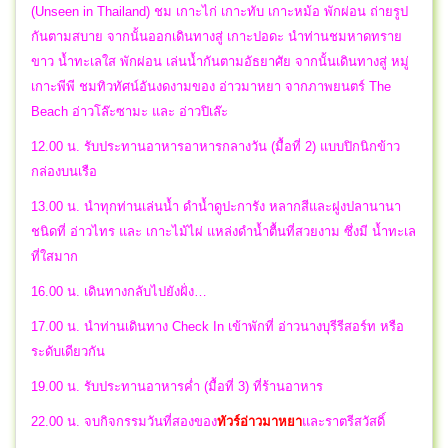
(Unseen in Thailand) ชม เกาะไก่ เกาะทับ เกาะหม้อ พักผ่อน ถ่ายรูป
กันตามสบาย จากนั้นออกเดินทางสู่ เกาะปอดะ นำท่านชมหาดทราย
ขาว น้ำทะเลใส พักผ่อน เล่นน้ำกันตามอัธยาศัย จากนั้นเดินทางสู่ หมู่
เกาะพีพี ชมทิวทัศน์อันงดงามของ อ่าวมาหยา จากภาพยนตร์ The
Beach อ่าวโล๊ะซามะ และ อ่าวปิเล๊ะ
12.00 น. รับประทานอาหารอาหารกลางวัน (มื้อที่ 2) แบบปิกนิกข้าว
กล่องบนเรือ
13.00 น. นำทุกท่านเล่นน้ำ ดำน้ำดูปะการัง หลากสีและฝูงปลานานา
ชนิดที่ อ่าวไทร และ เกาะไม้ไผ่ แหล่งดำน้ำตื้นที่สวยงาม ซึ่งมี น้ำทะเล
ที่ใสมาก
16.00 น. เดินทางกลับไปยังฝั่ง…
17.00 น. นำท่านเดินทาง Check In เข้าพักที่ อ่าวนางบุรีรีสอร์ท หรือ
ระดับเดียวกัน
19.00 น. รับประทานอาหารค่ำ (มื้อที่ 3) ที่ร้านอาหาร
22.00 น. จบกิจกรรมวันที่สองของ
ทัวร์อ่าวมาหยา
และราตรีสวัสดิ์