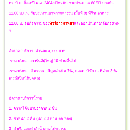
กระบี่ มาตั้งแต่ปี พ.ศ. 2464-ปจจุบัน รวมประมาณ 80 ปี มาแล้ว
11.00 น.แวะ รับประทานอาหารกลางวัน (มื้อที่ 8) ที่ร้านอาหาร
12.00 น.
จบกิจกรรมของ
ทัวร์อ่าวมาหยา
และ
ออกเดินทางกลับกรุงเทพ
ฯ
อัตราค่าบริการ: ท่านละ x,xxx บาท
-ราคาดังกล่าวการันตีผู้ใหญ่ 10 ท่านขึ้นไป
-ราคาดังกล่าวไม่รวมภาษีมูลค่าเพิ่ม 7%, และภาษีหัก ณ ที่จ่าย 3 %
(กรณีเป็นนิติบุคคล)
อัตราค่าบริการนี้รวม
1. ค่ารถโค้ชปรับอากาศ 2 ชั้น
2. ค่าที่พัก 2 คืน (พัก 2-3 ท่าน ต่อ ห้อง)
3. ค่าเรือและค่าดำน้ำตามโปรแกรม