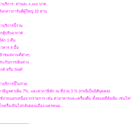
่าบริการ: ท่านละ x,xxx บาท
ังกล่าวการันตีผู้ใหญ่ 10 ท่าน
่าบริการนี้รวม
รถตู้ปรับอากาศ
ี่พัก 1 คืน
อาหาร 4 มื้อ
เข้าชมสถานที่ต่างๆ
าประกันการเดินทาง
ไกด์ หรือ Staff
่าบริการนี้ไม่รวม
ภาษีมูลค่าเพิ่ม 7%, และค่าภาษีหัก ณ ที่จ่าย 3 % (กรณีเป็นนิติบุคคล)
ใช้จ่ายนอกเหนือจากรายการ เช่น ค่าอาหารและเครื่องดื่ม ทั้งหมดที่สั่งเพิ่ม เช่นโทรศ
ตั๋วเครื่องบินไปกลับดอนเมือง-นครพนม
-------------------------