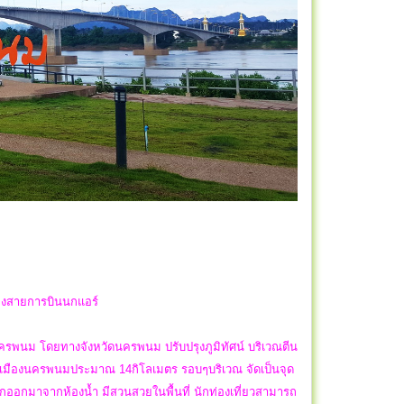
. ของสายการบินนกแอร์
ครพนม โดยทางจังหวัดนครพนม ปรับปรุงภูมิทัศน์ บริเวณตีน
ากตัวเมืองนครพนมประมาณ 14กิโลเมตร รอบๆบริเวณ จัดเป็นจุด
ยกออกมาจากห้องน้ำ มีสวนสวยในพื้นที่ นักท่องเที่ยวสามารถ