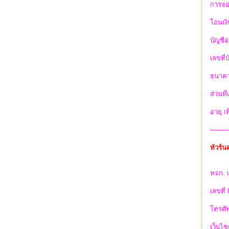
การจอ
โอนเงิ
บัญชีอ
เลขที่
ธนาคา
ส่วนที
อายุ เ
---------
ทัวร์
หจก. เ
เลขที่
โทรศัพ
เว็บไซ