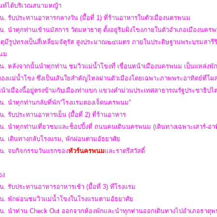
็นท์ได้บริเวณสนามหญ้า
น. รับประทานอาหารกลางวัน (มื้อที่ 1) ที่ร้านอาหารในตัวเมืองนครพนม
น. นำทุกท่านเข้านมัสการ วัดมหาธาตุ ตั้งอยู่ริมฝั่งโขงภายในตัวอำเภอเมืองนค
ุมีรูปทรงเป็นสี่เหลี่ยมจัตุรัส สูงประมาณ๒๔เมตร ภายในประดิษฐานพระบรมสารีร
นม
น. หลังจากนั้นนำทุกท่าน ชมวิวแม่น้ำโขงที่ เขื่อนหน้าเมืองนครพนม เป็นแหล่งพั
ของแม่น้ำโขง ซึ่งเป็นเส้นใยสำคัญไหลผ่านตัวเมืองโดยเฉพาะภาพพระอาทิตย์ที่โผล่ท
นหน้าเมืองนี้อยู่ตรงข้ามกับเมืองท่าแขก แขวงคำม่วนประเทศสาธารณรัฐประชาธ
 น. นำทุกท่านกลับที่พัก“โรงแรมตองเจ็ดนครพนม”
น. รับประทานอาหารเย็น (มื้อที่ 2) ที่ร้านอาหาร
น. นำทุกท่านเที่ยวชมและช็อปปิ้งที่ ถนนคนเดินนครพนม (เดินทางเฉพาะเสาร์-อาท
 น. เดินทางกลับโรงแรม, พักผ่อนตามอัธยาศัย
 น.
จบกิจกรรมวันแรกของ
ทัวร์นครพนม
และราตรีสวัสดิ์
สอง
น. รับประทานอาหารอาหารเช้า (มื้อที่ 3) ที่โรงแรม
 น. พักผ่อนชมวิวแม่น้ำโขงในโรงแรมตามอัธยาศัย
 น. นำท่าน Check Out ออกจากห้องพักและนำทุกท่านออกเดินทางไปอำเภอธาตุ