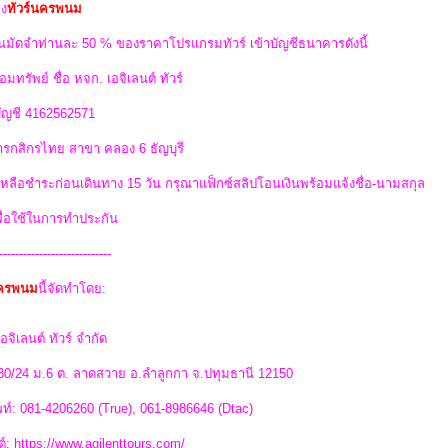
ง
ทัวร์นครพนม
นมัดจำท่านละ 50 % ของราคาโปรแกรมทัวร์ เข้าบัญชีธนาคารดังนี้
อมทรัพย์ ชื่อ หจก. เอจิเลนต์ ทัวร์
บัญชี 4162562571
รกสิกรไทย สาขา คลอง 6 ธัญบุรี
่เหลือชำระก่อนเดินทาง 15 วัน กรุณาแฟ็กซ์สลิปโอนเงินพร้อมแจ้งชื่อ-นามสกุล
พื่อใช้ในการทำประกัน
----------------------------
นครพนม
นี้จัดทำโดย:
อจิเลนต์ ทัวร์ จำกัด
 80/24 ม.6 ต. ลาดสวาย อ.ลำลูกกา จ.ปทุมธานี 12150
ท์: 081-4206260 (True), 061-8986646 (Dtac)
ต์: https://www.agilenttours.com/