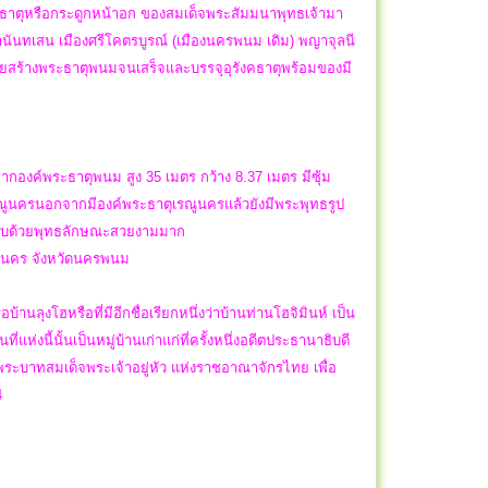
คธาตุหรือกระดูกหน้าอก ของสมเด็จพระสัมมนาพุทธเจ้ามา
พญานันทเสน เมืองศรีโคตรบูรณ์ (เมืองนครพนม เดิม) พญาจุลนี
ร้างพระธาตุพนมจนเสร็จและบรรจุอุรังคธาตุพร้อมของมี
องค์พระธาตุพนม สูง 35 เมตร กว้าง 8.37 เมตร มีซุ้ม
ูนครนอกจากมีองค์พระธาตุเรณูนครแล้วยังมีพระพุทธรูป
ระกอบด้วยพุทธลักษณะสวยงามมาก
รณูนคร จังหวัดนครพนม
นลุงโฮหรือที่มีอีกชื่อเรียกหนึ่งว่าบ้านท่านโฮจิมินห์ เป็น
ี่แห่งนี้นั้นเป็นหมู่บ้านเก่าแก่ที่ครั้งหนึ่งอดีตประธานาธิบดี
ะบาทสมเด็จพระเจ้าอยู่หัว แห่งราชอาณาจักรไทย เพื่อ
4