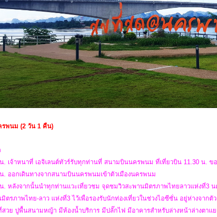
ครพนม (2 วัน 1 คืน)
ก
น. เจ้าหนาที่ เอจิเลนต์ทัวร์รับทุกท่านที่ สนามบินนครพนม ที่เที่ยวบิน 11.30 น
 น. ออกเดินทางจากสนามบินนครพนมเข้าตัวเมืองนครพนม
 น. หลังจากนั้นนำทุกท่านแวะเที่ยวชม จุดชมวิวสะพานมิตรภาพไทยลาวแห่งที่3 น
ิตรภาพไทย-ลาว แห่งที่3 ไว้เพื่อรองรับนักท่องเที่ยวในช่วงไอซีซั่น อยู่ห่างจ
ี่สวย ปูพื้นสนามหญ้า มีห้องน้ำบริการ มีปลั๊กไฟ มีอาคารสำหรับล่างหน้าล่างตาแ