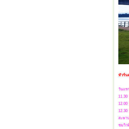
ทัวร์น
วันแร
11.30 
12.00
12.30
สะพานม
ชมวิวท