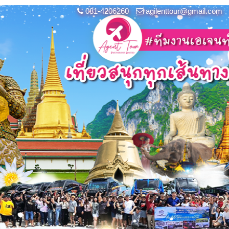
081-4206260
agilenttour@gmail.com