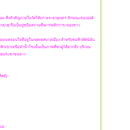
รพนม สิ่งสำคัญภายในวัดได้แก่ พระธาตุนคร ลักษณะขององค์
ิกธาตุ ถือเป็นปูชนียสถานที่เคารพสักการะของชาว
กผ่อนหย่อนใจที่อยู่ในเขตเทศบาลเมือง สำหรับชมทิวทัศน์อัน
ิวเขาเหนือลำน้ำโขงนั้นเป็นภาพที่หาดูได้ยากยิ่ง บริเวณ
ิปไตยประชาชนลาว
ิตย์)
พนม