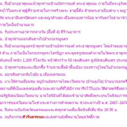
 น. ถึงอำเภอธาตุพนมนำทุกท่านเข้านมัสการองค์ พระธาตุพนม ภายในมีพระอุรัง
รรจุไว้ในพระธาตุผู้ที่ร่วมช่วยในการสร้างพระ ธาตุนี้คือ ท้ายพระยาเมืองต่าง ๆ 
ัด พระยาอินทรปัตนคร และพญาดำแดง เมืองหนองหารน้อย พากันยกโยธามาช่วยส
้ ภายในเป็นจำนวนมาก
น. รับประทานอาหารกลางวัน (มื้อที่ 4) ที่ร้านอาหาร
 น. นำทุกท่านออกเดินทางไปอำเภอเรณูนคร
 น. ถึงอำเภอเรณูนครนำทุกท่านเข้านมัสการองค์ พระธาตุเรณูนคร โดยจำลองมาจาก
 4 ด้าน ภายในเป็นโพรงบรรจุพระไตรปิฎก พระพุทธรูปทองคำภายในวัดพระธาตุเรณ
ค์แสนน้ำหนัก 1,200 กิโลกรัม หน้าตักกว้าง 50 เซนติเมตร สูง50เซนติเมตร ป
 น. นำทุกท่านชมและเลือกซื้อ ร้านขายเสื้อผ้าพื้นเมือง ของชาวภูไทยในอำเภอเ
 น. ออกเดินทางกลับไปยัง อ.เมืองนครพนม
น. แวะให้ท่านเยี่ยมชม หมู่บ้านมิตรภาพไทย-เวียดนาม (บ้านลุงโฮ) บ้านนาจอกหรือบ้า
งสถานที่ที่เป็นแหล่งท่องเที่ยวและสถานที่ที่ได้มีการจารึกไว้ในประวัติศาสตร์ซึ่งสถานท
ณรัฐสังคมนิยมเวียดนาม นายโฮจิมินห์ได้เคยเข้ามาอาศัยพึ่งพระบรมโพธิสมภารพร
้เอกราชของเวียดนามในช่วงระหว่างการทำสงคราม ช่วงระหว่างปี พ.ศ. 2467–247
น. ถึงสนามบินจังหวัดนครพนมและส่งทุกท่านเพื่อเช็คอินที่เที่ยวบิน 19.35 น.
 น. จบกิจกรรม
ทัวร์นครพนม
และส่งท่านยังที่หมายโดยสวัสดิ์ภาพ