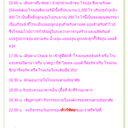
15.00 น. เดินทางถึง พัทยา นำทุกท่านเข้าชม ไร่องุ่น ซิลเวอร์เลค
(Silverlake) ไร่องุ่นซิลเวอร์มีเนื้อที่ประมาณ 1,200 ไร่ ปรับปรุงไปแล้ว
400 ไร่ เป็นพื้นที่ปลูกองุ่นไปประมาณ 280 ไร่ ไร่นี้เป็นของคุณสุพรรษา
เนื่องภิรมย์ ที่ไร่จะมีแปลงปลูกองุ่นสำหรับทานสด องุ่นสำหรับทำไวน์
ซึ่งโรงบ่มไวน์ถาวรกำลังอยู่ในระหว่างการก่อสร้าง และผลิตภัณท์
แปรรูปจากองุ่น อย่างเช่น น้ำองุ่น แยมองุ่น ลูกเกด คุกกี้ไส้องุ่น แยลลี่
องุ่น
17.00 น. เดินทาง Check In เข้าสู่ที่พักที่ “โรงแรมชลจันทร์ หรือ โรง
แรมทรอปิคาน่า หรือ บาศญ่า บีช โฮเทล แอนด์ รีสอร์ท หรือ โรงแรม
ซิกม่ารีสอร์ท หรือ โรงแรมในระดับเดียวกัน”
16.30 น. พักผ่อนภายในโรงแรมตามอัธยาศัย
18.00 น.รับประทานอาหารเย็น (มื้อที่ 4) ที่ร้านอาหาร
18.30 น. เชิญท่านทำ กิจกรรมภายในองค์กรของท่านตามอัธยาศัย
ทัวร์พัทยา
22.00 น.
จบกิจกรรมวันแรกของ
และราตรีสวัสดิ์