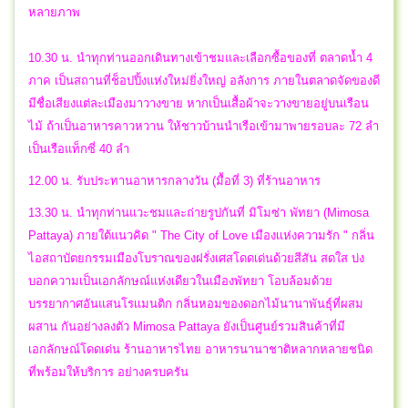
หลายภาพ
10.30 น. นำทุกท่านออกเดินทางเข้าชมและเลือกซื้อของที่ ตลาดน้ำ 4
ภาค เป็นสถานที่ช็อปปิ้งแห่งใหม่ยิ่งใหญ่ อลังการ ภายในตลาดจัดของดี
มีชื่อเสียงแต่ละเมืองมาวางขาย หากเป็นเสื้อผ้าจะวางขายอยู่บนเรือน
ไม้ ถ้าเป็นอาหารคาวหวาน ให้ชาวบ้านนำเรือเข้ามาพายรอบละ 72 ลำ
เป็นเรือแท็กซี่ 40 ลำ
12.00 น. รับประทานอาหารกลางวัน (มื้อที่ 3) ที่ร้านอาหาร
13.30 น. นำทุกท่านแวะชมและถ่ายรูปกันที่ มิโมซ่า พัทยา (Mimosa
Pattaya) ภายใต้แนวคิด " The City of Love เมืองเเห่งความรัก " กลิ่น
ไอสถาบัตยกรรมเมืองโบราณของฝรั่งเศสโดดเด่นด้วยสีสัน สดใส บ่ง
บอกความเป็นเอกลักษณ์แห่งเดียวในเมืองพัทยา โอบล้อมด้วย
บรรยากาศอันแสนโรเเมนติก กลิ่นหอมของดอกไม้นานาพันธุ์ที่ผสม
ผสาน กันอย่างลงตัว Mimosa Pattaya ยังเป็นศูนย์รวมสินค้าที่มี
เอกลักษณ์โดดเด่น ร้านอาหารไทย อาหารนานาชาติหลากหลายชนิด
ที่พร้อมให้บริการ อย่างครบครัน