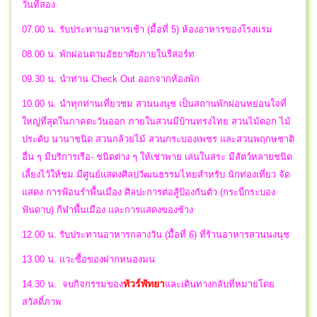
วันที่สอง
07.00 น. รับประทานอาหารเช้า (มื้อที่ 5) ห้องอาหารของโรงแรม
08.00 น. พักผ่อนตามอัธยาศัยภายในรีสอร์ท
09.30 น. นำท่าน Check Out ออกจากห้องพัก
10.00 น. นำทุกท่านเที่ยวชม สวนนงนุช เป็นสถานพักผ่อนหย่อนใจที่
ใหญ่ที่สุดในภาคตะวันออก ภายในสวนมีบ้านทรงไทย สวนไม้ดอก ไม้
ประดับ นานาชนิด สวนกล้วยไม้ สวนกระบองเพชร และสวนพฤกษชาติ
อื่น ๆ มีบริการเรือ- ชนิดต่าง ๆ ให้เช่าพาย เล่นในสระ มีสัตว์หลายชนิด
เลี้ยงไว้ให้ชม มีศูนย์แสดงศิลปวัฒนธรรมไทยสำหรับ นักท่องเที่ยว จัด
แสดง การฟ้อนรำพื้นเมือง ศิลปะการต่อสู้ป้องกันตัว (กระบี่กระบอง
ฟันดาบ) กีฬาพื้นเมือง และการแสดงของช้าง
12.00 น. รับประทานอาหารกลางวัน (มื้อที่ 6) ที่ร้านอาหารสวนนงนุช
13.00 น. แวะซื้อของฝากหนองมน
ทัวร์พัทยา
14.30 น.
จบกิจกรรมของ
และ
เดินทางกลับที่หมายโดย
สวัสดิ์ภาพ