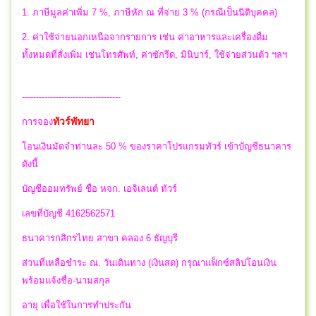
1. ภาษีมูลค่าเพิ่ม 7 %, ภาษีหัก ณ ที่จ่าย 3 % (กรณีเป็นนิติบุคคล)
2. ค่าใช้จ่ายนอกเหนือจากรายการ เช่น ค่าอาหารและเครื่องดื่ม
ทั้งหมดที่สั่งเพิ่ม เช่นโทรศัพท์, ค่าซักรีด, มินิบาร์, ใช้จ่ายส่วนตัว ฯลฯ
-----------------------------------
ทัวร์พัทยา
การจอง
โอนเงินมัดจำท่านละ 50 % ของราคาโปรแกรมทัวร์ เข้าบัญชีธนาคาร
ดังนี้
บัญชีออมทรัพย์ ชื่อ หจก. เอจิเลนต์ ทัวร์
เลขที่บัญชี 4162562571
ธนาคารกสิกรไทย สาขา คลอง 6 ธัญบุรี
ส่วนที่เหลือชำระ ณ. วันเดินทาง (เงินสด) กรุณาแฟ็กซ์สลิปโอนเงิน
พร้อมแจ้งชื่อ-นามสกุล
อายุ เพื่อใช้ในการทำประกัน