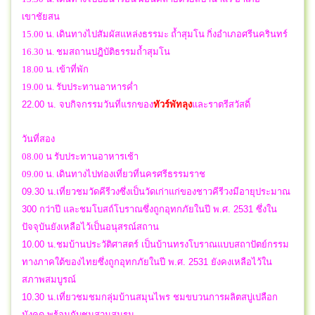
เขาชัยสน
15.00 น. เดินทางไปสัมผัสแหล่งธรรมะ ถ้ำสุมโน กิ่งอำเภอศรีนครินทร์
16.30 น. ชมสถานปฎิบัติธรรมถ้ำสุมโน
18.00 น. เข้าที่พัก
19.00 น. รับประทานอาหารค่ำ
22.00 น.
จบกิจกรรมวันที่แรกของ
ทัวร์พัทลุง
และราตรีสวัสดิ์
วันที่สอง
08.00 น รับประทานอาหารเช้า
09.00 น. เดินทางไปท่องเที่ยวที่นครศรีธรรมราช
09.30 น.เที่ยวชมวัดคีรีวงซึ่งเป็นวัดเก่าแก่ของชาวคีรีวงมีอายุประมาณ
300 กว่าปี และชมโบสถ์โบราณซึ่งถูกอุทกภัยในปี พ.ศ. 2531 ซึ่งใน
ปัจจุบันยังเหลือไว้เป็นอนุสรณ์สถาน
10.00 น.ชมบ้านประวัติศาสตร์ เป็นบ้านทรงโบราณแบบสถาปัตย์กรรม
ทางภาคใต้ของไทยซึ่งถูกอุทกภัยในปี พ.ศ. 2531 ยังคงเหลือไว้ใน
สภาพสมบูรณ์
10.30 น.เที่ยวชมชมกลุ่มบ้านสมุนไพร ชมขบวนการผลิตสบู่เปลือก
มังคุด พร้อมกับชมสวนสมรม