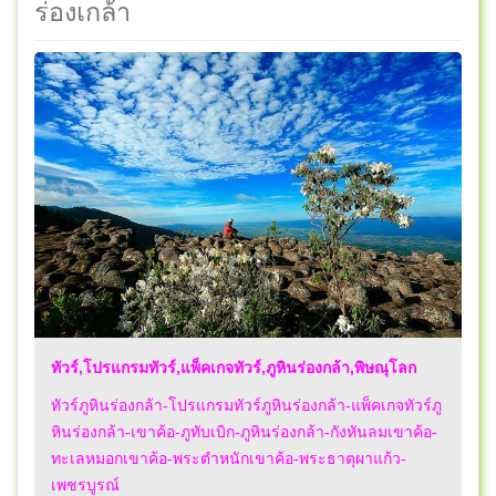
ร่องเกล้า
ทัวร์,โปรแกรมทัวร์,แพ็คเกจทัวร์,ภูหินร่องกล้า,พิษณุโลก
ทัวร์ภูหินร่องกล้า-โปรแกรมทัวร์ภูหินร่องกล้า-แพ็คเกจทัวร์ภู
หินร่องกล้า-เขาค้อ-ภูทับเบิก-ภูหินร่องกล้า-กังหันลมเขาค้อ-
ทะเลหมอกเขาค้อ-พระตำหนักเขาค้อ-พระธาตุผาแก้ว-
เพชรบูรณ์