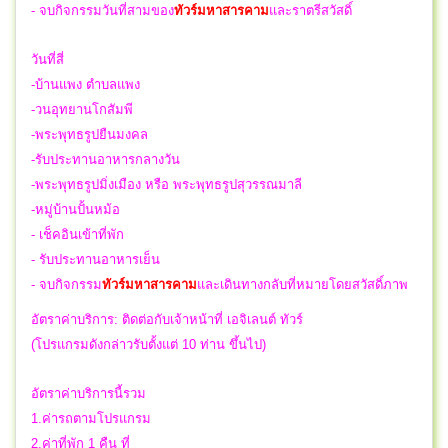
- จบกิจกรรมวันที่สามของ
ทัวร์มหาสารคาม
และราตรีสวัสดิ์
วันที่สี่
-บ้านแพง ตำบลแพง
-วนอุทยานโกสัมพี
-พระพุทธรูปยืนมงคล
-
รับประทานอาหารกลางวัน
-พระพุทธรูปมิ่งเมือง หรือ พระพุทธรูปสุวรรณมาลี
-หมู่บ้านปั้นหม้อ
- เช็คอินเข้าที่พัก
- รับประทานอาหารเย็น
- จบกิจกรรม
ทัวร์มหาสารคาม
และเดินทางกลับที่หมายโดยสวัสดิ์ภาพ
อัตราค่าบริการ: ติดต่อกับเจ้าหน้าที่ เอจิเลนต์ ทัวร์
(โปรแกรมดังกล่าวรับตั้งแต่ 10 ท่าน ขึ้นไป)
อัตราค่าบริการนี้รวม
1.ค่ารถตามโปรแกรม
2.ค่าที่พัก 1 คืน ที่