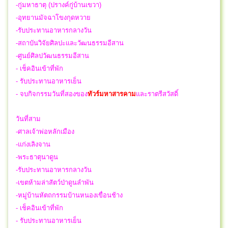
-กู่มหาธาตุ (ปรางค์กู่บ้านเขวา)
-อุทยานมัจฉาโขงกุดหวาย
-
รับประทานอาหารกลางวัน
-สถาบันวิจัยศิลปะและวัฒนธรรมอีสาน
-ศูนย์ศิลปวัฒนธรรมอีสาน
- เช็คอินเข้าที่พัก
- รับประทานอาหารเย็น
- จบกิจกรรมวันที่สองของ
ทัวร์มหาสารคาม
และราตรีสวัสดิ์
วันที่สาม
-ศาลเจ้าพ่อหลักเมือง
-แก่งเลิงจาน
-พระธาตุนาดูน
-
รับประทานอาหารกลางวัน
-เขตห้ามล่าสัตว์ป่าดูนลำพัน
-หมู่บ้านหัตถกรรมบ้านหนองเขื่อนช้าง
- เช็คอินเข้าที่พัก
- รับประทานอาหารเย็น