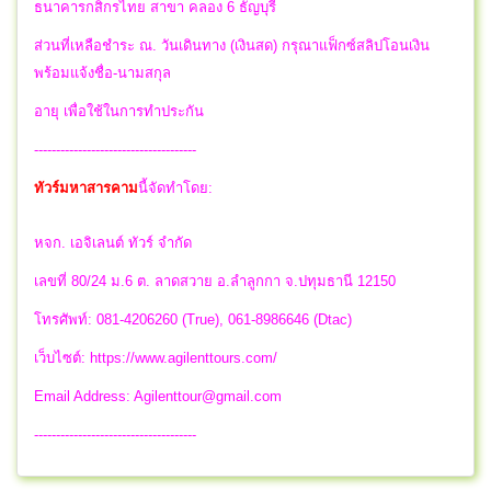
ธนาคารกสิกรไทย สาขา คลอง 6 ธัญบุรี
ส่วนที่เหลือชำระ ณ. วันเดินทาง (เงินสด) กรุณาแฟ็กซ์สลิปโอนเงิน
พร้อมแจ้งชื่อ-นามสกุล
อายุ เพื่อใช้ในการทำประกัน
-------------------------------------
ทัวร์มหาสารคาม
นี้จัดทำโดย:
หจก. เอจิเลนต์ ทัวร์ จำกัด
เลขที่ 80/24 ม.6 ต. ลาดสวาย อ.ลำลูกกา จ.ปทุมธานี 12150
โทรศัพท์: 081-4206260 (True), 061-8986646 (Dtac)
เว็บไซต์: https://www.agilenttours.com/
Email Address:
Agilenttour@gmail.com
-------------------------------------