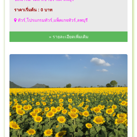
ราคาเริ่มต้น : 0 บาท
ทัวร์,โปรแกรมทัวร์,แพ็คเกจทัวร์,ลพบุรี
» รายละเอียดเพิ่มเติม