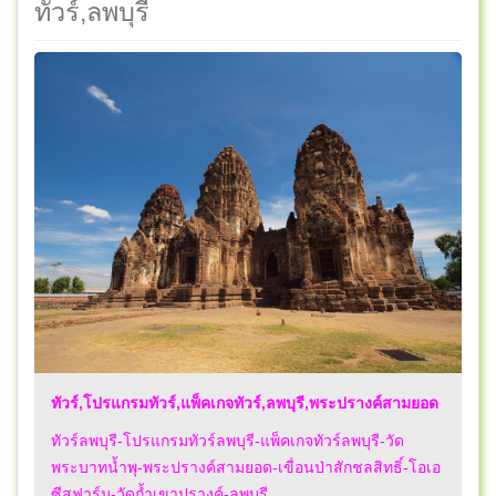
ทัวร์,ลพบุรี
ทัวร์,โปรแกรมทัวร์,แพ็คเกจทัวร์,ลพบุรี,พระปรางค์สามยอด
ทัวร์ลพบุรี-โปรแกรมทัวร์ลพบุรี-แพ็คเกจทัวร์ลพบุรี-วัด
พระบาทน้ำพุ-พระปรางค์สามยอด-เขื่อนป่าสักชลสิทธิ์-โอเอ
ซีสฟาร์ม-วัดถ้ำเขาปรางค์-ลพบุรี