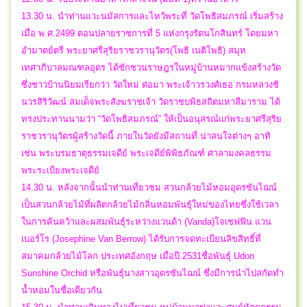
13.30 น. นำท่านแวะนมัสการและไหว้พระที่ วัดโพธิสมภรณ์ เริ่มสร้าง
เมื่อ พ.ศ.2499 ตอนปลายราชการที่ 5 แห่งกรุงรัตนโกสินทร์ โดยมหา
อำมาตย์ตรี พระยาศรีสุริยราชวรานุวัตร(โพธิ เนติโพธิ) สมุห
เทศาภิบาลมณฑลอุดร ได้ชักชวนราษฎรในหมู่บ้านหมากแข้งสร้างวัด
ซึ่งชาวบ้านนิยมเรียกว่า วัดใหม่ ต่อมา พระเจ้าวรวงศ์เธอ กรมหลวงชิ
นวรสิริวัฒน์ สมเด็จพระสังฆราชเจ้า วัดราชบพิธสถิตมหาสีมาราม ได้
ทรงประทานนามว่า “วัดโพธิสมภรณ์” ให้เป็นอนุสรณ์แก่พระยาศรีสุริย
ราชวรานุวัตรผู้สร้างวัดนี้ ภายในวัดยังมีสถานที่ น่าสนใจต่างๆ อาทิ
เช่น พระบรมธาตุธรรมเจดีย์ พระเจดีย์พิพิธภัณฑ์ ศาลามงคลธรรม
พระระเบียงพระเจดีย์
14.30 น. หลังจากนั้นนำท่านเที่ยวชม สวนกล้วยไม้หอมอุดรซันไฌน์
เป็นสวนกล้วยไม้ที่ผลิตกล้วยไม้กลิ่นหอมพันธุ์ใหม่ของไทยซึ่งใช้เวลา
ในการค้นคว้าและผสมพันธุ์ระหว่างแวนด้า (Vanda)โจเซฟฟิน แวน
เบอร์โร (Josephine Van Berrow) ได้รับการจดทะเบียนลิขสิทธิ์ที่
สมาคมกล้วยไม้โลก ประเทศอังกฤษ เมื่อปี 2531ชื่อพันธุ์ Udon
Sunshine Orchid หรือพันธุ์นางสาวอุดรซันไฌน์ ซึ่งมีการนำไปสกัดทำ
น้ำหอมในชื่อเดียวกัน