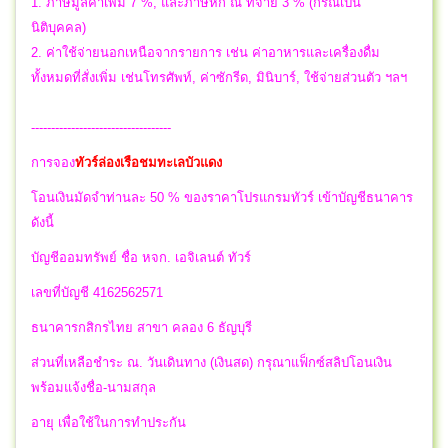
1. ภาษีมูลค่าเพิ่ม 7 %, และภาษีหัก ณ ที่จ่าย 3 % (กรณีเป็น
นิติบุคคล)
2. ค่าใช้จ่ายนอกเหนือจากรายการ เช่น ค่าอาหารและเครื่องดื่ม
ทั้งหมดที่สั่งเพิ่ม เช่นโทรศัพท์, ค่าซักรีด, มินิบาร์, ใช้จ่ายส่วนตัว ฯลฯ
-----------------------------------
การจอง
ทัวร์ล่องเรือชมทะเลบัวแดง
โอนเงินมัดจำท่านละ 50 % ของราคาโปรแกรมทัวร์ เข้าบัญชีธนาคาร
ดังนี้
บัญชีออมทรัพย์ ชื่อ หจก. เอจิเลนต์ ทัวร์
เลขที่บัญชี 4162562571
ธนาคารกสิกรไทย สาขา คลอง 6 ธัญบุรี
ส่วนที่เหลือชำระ ณ. วันเดินทาง (เงินสด) กรุณาแฟ็กซ์สลิปโอนเงิน
พร้อมแจ้งชื่อ-นามสกุล
อายุ เพื่อใช้ในการทำประกัน