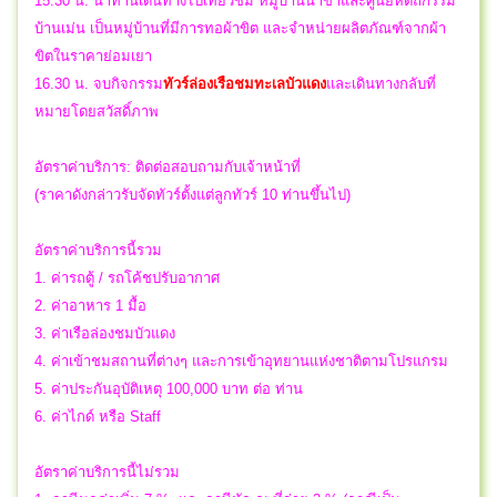
15.30 น. นำท่านเดินทางไปเที่ยวชม หมู่บ้านนาข่าและศูนย์หัตถกรรม
บ้านเม่น เป็นหมู่บ้านที่มีการทอผ้าขิต และจำหน่ายผลิตภัณฑ์จากผ้า
ขิตในราคาย่อมเยา
16.30 น.
จบ
กิจกรรม
ทัวร์ล่องเรือชมทะเลบัวแดง
และ
เดินทางกลับที่
หมายโดยสวัสดิ์ภาพ
อัตราค่าบริการ: ติดต่อสอบถามกับเจ้าหน้าที่
(ราคาดังกล่าวรับจัดทัวร์ตั้งแต่ลูกทัวร์ 10 ท่านขึ้นไป)
อัตราค่าบริการนี้รวม
1. ค่ารถตู้ / รถโค้ชปรับอากาศ
2. ค่าอาหาร 1 มื้อ
3. ค่าเรือล่องชมบัวแดง
4. ค่าเข้าชมสถานที่ต่างๆ และการเข้าอุทยานแห่งชาติตามโปรแกรม
5. ค่าประกันอุบัติเหตุ 100,000 บาท ต่อ ท่าน
6. ค่าไกด์ หรือ Staff
อัตราค่าบริการนี้ไม่รวม