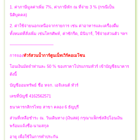
1. ค่าภาษีมูลค่าเพิ่ม 7%, ค่าภาษีหัก ณ ที่จ่าย 3 % (กรณีเป็น
นิติบุคคล)
2. ค่าใช้จ่ายนอกเหนือจากรายการ เช่น ค่าอาหารและเครื่องดื่ม
ทั้งหมดที่สั่งเพิ่ม เช่นโทรศัพท์, ค่าซักรีด, มินิบาร์, ใช้จ่ายส่วนตัว ฯลฯ
-----------------------------------
การจอง
ทัวร์สวนน้ำการ์ตูนเน็ทเวิร์คอเมโซน
โอนเงินมัดจำท่านละ 50 % ของราคาโปรแกรมทัวร์ เข้าบัญชีธนาคาร
ดังนี้
บัญชีออมทรัพย์ ชื่อ หจก. เอจิเลนต์ ทัวร์
เลขที่บัญชี 4162562571
ธนาคารกสิกรไทย สาขา คลอง 6 ธัญบุรี
ส่วนที่เหลือชำระ ณ. วันเดินทาง (เงินสด) กรุณาแฟ็กซ์สลิปโอนเงิน
พร้อมแจ้งชื่อ-นามสกุล
อายุ เพื่อใช้ในการทำประกัน