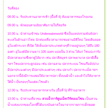
วันที่สอง
08.00 น. รับประทานอาหารเช้า (มื้อที่ 4) ห้องอาหารของโรงแรม
09.00 น. พักผ่อนตามอัธยาศัยภายในรีสอร์ท
10.00 น. นำท่านเข้าชม Underwaterworld ซึ่งเป็นแหล่งรวมพันธ์ปลา
ทะเลในด้านอ่าวไทย นักท่องเที่ยวสามารถชมผ่านมิติใหม่ โดยเดินลอด
อุโมงค์กระจก ที่เปิด ให้เห็นปลาประเภทต่างๆที่ว่ายอยู่รอบๆ ได้ถึง 180
องศา อุโมงค์มีความยาว 105 เมตร แบ่งเป็น 3 ส่วน ได้แก่ โซนปะการัง
มีปลาสวยงามซึ่งหาดูได้ยาก เช่น ปลาสิสมุทร ปลาพยาบาล ปลาผีเสื้อ
ฯลฯ โซนปลากระดูกอ่อน เช่น ปลาฉลาม ปลากระเบน โซนเรืออัปปาง
มีปลาประมงต่างๆ มีปลาประมงต่างๆ เช่น ปลาเก๋า ปลาจาระเม็ด ฯลฯ
นอกจากนี้ยังมีการแสดงให้อาหารปลา ทั้งบนผิวน้ำ และดำไปให้อาหาร
ใต้น้ำ เป็นรอบๆในแต่ละโซนด้ว
12.00 น. รับประทานอาหารกลางวัน (มื้อที่ 5) ที่ร้านอาหาร
เป็นสวน
13.00 น. นำท่านเที่ยวชม
สวนน้ำการ์ตูนเน็ทเวิร์คอเมโซน
น้ำแห่งแรกของโลกที่ได้แรงบันดาลใจมาจากรายการเด็กยอด