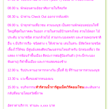
08.00 น. พักผ่อนตามอัธยาศัยภายในรีสอร์ท
08.30 น. นำท่าน Check Out ออกจากห้องพัก
09.00 น. นำทุกท่านเที่ยวชม สวนนงนุช เป็นสถานพักผ่อนหย่อนใจที่
ใหญ่ที่สุดในภาคตะวันออก ภายในสวนมีบ้านทรงไทย สวนไม้ดอก ไม้
ประดับ นานาชนิด สวนกล้วยไม้ สวนกระบองเพชร และสวนพฤกษชาติ
อื่น ๆ มีบริการเรือ- ชนิดต่าง ๆ ให้เช่าพาย เล่นในสระ มีสัตว์หลายชนิด
เลี้ยงไว้ให้ชม มีศูนย์แสดงศิลปวัฒนธรรมไทยสำหรับ นักท่องเที่ยว จัด
แสดง การฟ้อนรำพื้นเมือง ศิลปะการต่อสู้ป้องกันตัว (กระบี่กระบอง
ฟันดาบ) กีฬาพื้นเมือง และการแสดงของช้าง
12.00 น. รับประทานอาหารกลางวัน (มื้อที่ 8) ที่ร้านอาหารสวนนงนุช
13.30 น. แวะซื้อของฝากหนองมน
15.00 น.
จบกิจกรรม
ทัวร์สวนน้ำการ์ตูนเน็ทเวิร์คอเมโซน
และ
เดินทาง
กลับที่หมายโดยสวัสดิ์ภาพ
อัตราค่าบริการ: ท่านละ x,xxx บาท