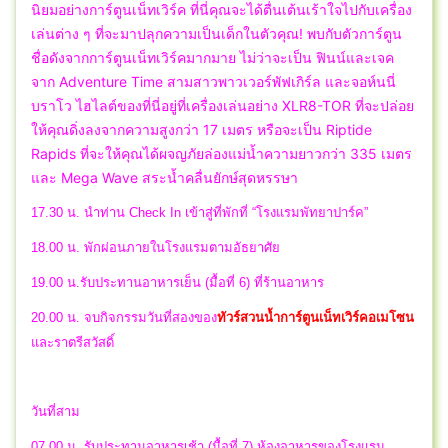
นิยมอย่างการ์ตูนเน็ทเวิร์ค ที่นี่คุณจะได้ตื่นเต้นเร้าใจไปกับเครื่อง
เล่นต่าง ๆ ที่จะมาปลุกความเป็นเด็กในตัวคุณ! พบกับตัวการ์ตูน
ชื่อดังจากการ์ตูนเน็ทเวิร์คมากมาย ไม่ว่าจะเป็น ฟินน์และเจค
จาก Adventure Time สามสาวพาวเวอร์พัฟเกิร์ล และจอห์นนี่
บราโว ไฮไลต์ของที่นี่อยู่ที่เครื่องเล่นอย่าง XLR8-TOR ที่จะปล่อย
ให้คุณดิ่งลงจากความสูงกว่า 17 เมตร หรือจะเป็น Riptide
Rapids ที่จะให้คุณได้ผจญภัยล่องแม่น้ำความยาวกว่า 335 เมตร
และ Mega Wave สระน้ำคลื่นยักษ์สุดหรรษา
17.30 น. นำท่าน Check In เข้าสู่ที่พักที่ “โรงแรมพัทยาปาร์ค”
18.00 น. พักผ่อนภายในโรงแรมตามอัธยาศัย
19.00 น.รับประทานอาหารเย็น (มื้อที่ 6) ที่ร้านอาหาร
20.00 น.
จบกิจกรรมวันที่สองของ
ทัวร์สวนน้ำการ์ตูนเน็ทเวิร์คอเมโซน
และราตรีสวัสดิ์
วันที่สาม
07.00 น. รับประทานอาหารเช้า (มื้อที่ 7) ห้องอาหารของโรงแรม