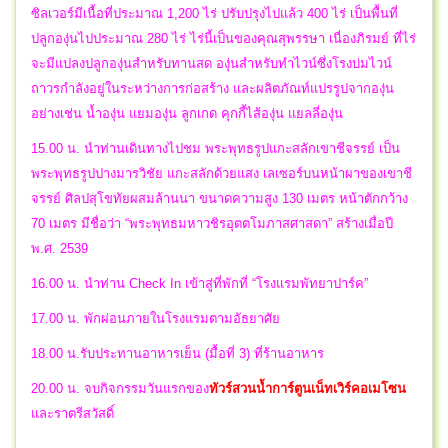
ซิลเวอร์มีเนื้อที่ประมาณ 1,200 ไร่ ปรับปรุงไปแล้ว 400 ไร่ เป็นพื้นที่
ปลูกองุ่นไปประมาณ 280 ไร่ ไร่นี้เป็นของคุณสุพรรษา เนื่องภิรมย์ ที่ไร่
จะมีแปลงปลูกองุ่นสำหรับทานสด องุ่นสำหรับทำไวน์ซึ่งโรงบ่มไวน์
ถาวรกำลังอยู่ในระหว่างการก่อสร้าง และผลิตภัณท์แปรรูปจากองุ่น
อย่างเช่น น้ำองุ่น แยมองุ่น ลูกเกด คุกกี้ไส้องุ่น แยลลี่องุ่น
15.00 น. นำท่านเดินทางไปชม พระพุทธรูปแกะสลักเขาชีจรรย์ เป็น
พระพุทธรูปปางมารวิชัย แกะสลักด้วยแสง เลเซอร์บนหน้าผาของเขาชี
จรรย์ ศิลปสุโขทัยผสมล้านนา ขนาดความสูง 130 เมตร หน้าตักกว้าง
70 เมตร มีชื่อว่า “พระพุทธมหาวชิรอุตตโมภาสศาสดา” สร้างเมื่อปี
พ.ศ. 2539
16.00 น. นำท่าน Check In เข้าสู่ที่พักที่ “โรงแรมพัทยาปาร์ค”
17.00 น. พักผ่อนภายในโรงแรมตามอัธยาศัย
18.00 น.รับประทานอาหารเย็น (มื้อที่ 3) ที่ร้านอาหาร
20.00 น.
จบกิจกรรมวันแรกของ
ทัวร์สวนน้ำการ์ตูนเน็ทเวิร์คอเมโซน
และราตรีสวัสดิ์