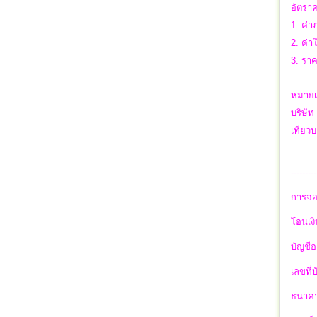
อัตราค
1. ค่า
2. ค่า
3. รา
หมายเ
บริษัท
เที่ย
---------
การจอ
โอนเงิ
บัญชีอ
เลขที่
ธนาคา