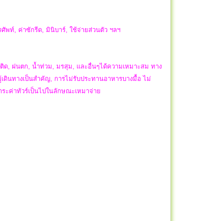
ัพท์, ค่าซักรีด, มินิบาร์, ใช้จ่ายส่วนตัว ฯลฯ
ิด, ฝนตก, น้ำท่วม, มรสุม, และอื่นๆได้ความเหมาะสม ทาง
ผู้เดินทางเป็นสำคัญ, การไม่รับประทานอาหารบางมื้อ ไม่
ำระค่าทัวร์เป็นไปในลักษณะเหมาจ่าย