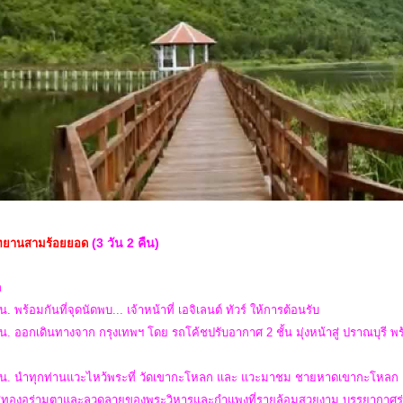
(3 วัน 2 คืน)
อุทยานสามร้อยยอด
ก
น. พร้อมกันที่จุดนัดพบ... เจ้าหน้าที่ เอจิเลนต์ ทัวร์ ให้การต้อนรับ
น. ออกเดินทางจาก กรุงเทพฯ โดย รถโค้ชปรับอากาศ 2 ชั้น มุ่งหน้าสู่ ปราณบุรี พร
 น. นำทุกท่านแวะไหว้พระที่ วัดเขากะโหลก และ แวะมาชม ชายหาดเขากะโหลก เป
สีทองอร่ามตาและลวดลายของพระวิหารและกำแพงที่รายล้อมสวยงาม บรรยากาศร่