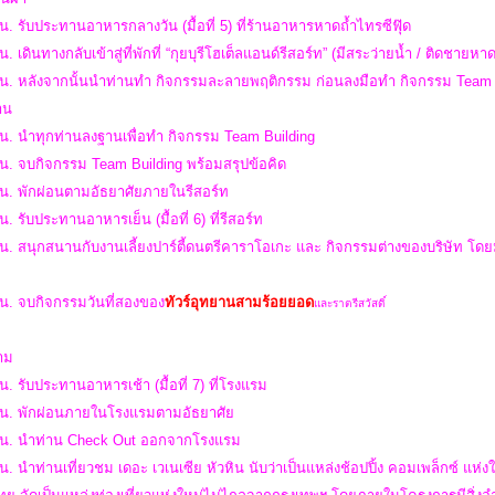
น. รับประทานอาหารกลางวัน (มื้อที่ 5) ที่ร้านอาหารหาดถ้ำไทรซีฟุ๊ด
น. เดินทางกลับเข้าสู่ที่พักที่ “กุยบุรีโฮเต็ลแอนด์รีสอร์ท” (มีสระว่ายน้ำ / ติดชายหา
 น. หลังจากนั้นนำท่านทำ กิจกรรมละลายพฤติกรรม ก่อนลงมือทำ กิจกรรม Team Bu
าน
 น. นำทุกท่านลงฐานเพื่อทำ กิจกรรม Team Building
น. จบกิจกรรม Team Building พร้อมสรุปข้อคิด
 น. พักผ่อนตามอัธยาศัยภายในรีสอร์ท
น. รับประทานอาหารเย็น (มื้อที่ 6) ที่รีสอร์ท
น. สนุกสนานกับงานเลี้ยงปาร์ตี้ดนตรีคาราโอเกะ และ กิจกรรมต่างของบริษัท โด
 น.
จบกิจกรรมวันที่สองของ
ทัวร์อุทยานสามร้อยยอด
และราตรีสวัสดิ์
สาม
น. รับประทานอาหารเช้า (มื้อที่ 7) ที่โรงแรม
 น. พักผ่อนภายในโรงแรมตามอัธยาศัย
 น. นำท่าน Check Out ออกจากโรงแรม
น. นำท่านเที่ยวชม เดอะ เวเนเซีย หัวหิน นับว่าเป็นแหล่งช้อปปิ้ง คอมเพล็กซ์ แห่งใ