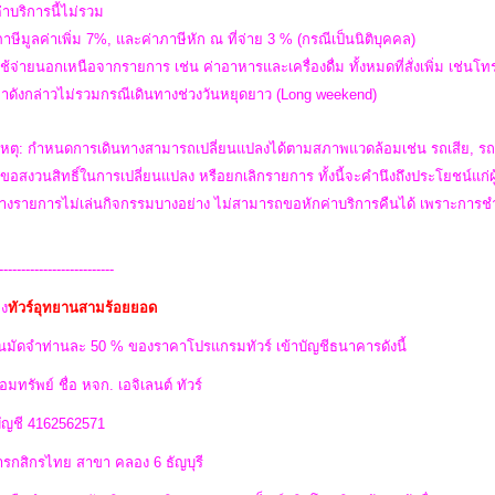
่าบริการนี้ไม่รวม
ภาษีมูลค่าเพิ่ม 7%, และค่าภาษีหัก ณ ที่จ่าย 3 % (กรณีเป็นนิติบุคคล)
ใช้จ่ายนอกเหนือจากรายการ เช่น ค่าอาหารและเครื่องดื่ม ทั้งหมดที่สั่งเพิ่ม เช่นโทรศ
คาดังกล่าวไม่รวมกรณีเดินทางช่วงวันหยุดยาว (Long weekend)
หตุ: กำหนดการเดินทางสามารถเปลี่ยนแปลงได้ตามสภาพแวดล้อมเช่น รถเสีย, รถต
 ขอสงวนสิทธิ์ในการเปลี่ยนแปลง หรือยกเลิกรายการ ทั้งนี้จะคำนึงถึงประโยชน์แก่
วบางรายการไม่เล่นกิจกรรมบางอย่าง ไม่สามารถขอหักค่าบริการคืนได้ เพราะการช
--------------------------
ง
ทัวร์อุทยานสามร้อยยอด
นมัดจำท่านละ 50 % ของราคาโปรแกรมทัวร์ เข้าบัญชีธนาคารดังนี้
อมทรัพย์ ชื่อ หจก. เอจิเลนต์ ทัวร์
บัญชี 4162562571
รกสิกรไทย สาขา คลอง 6 ธัญบุรี