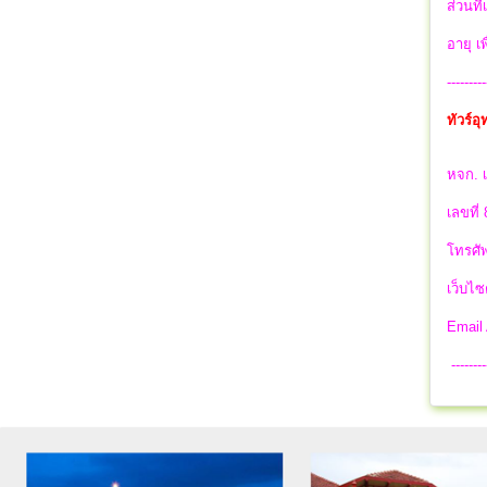
ส่วนที
อายุ เ
---------
ทัวร์
หจก. เ
เลขที่
โทรศัพ
เว็บไซ
Email
--------