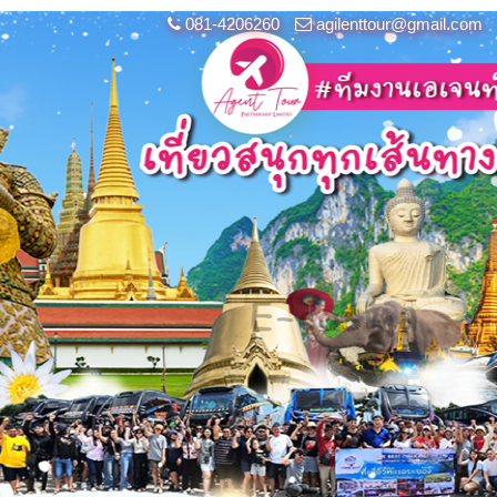
081-4206260
agilenttour@gmail.com