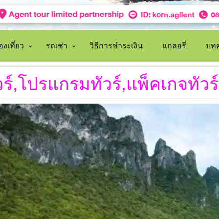
งเที่ยว
รถเช่า
วิธีการชำระเงิน
แกลอรี่
บทค
วร์,โปรแกรมทัวร์,แพ็คเกจทัว