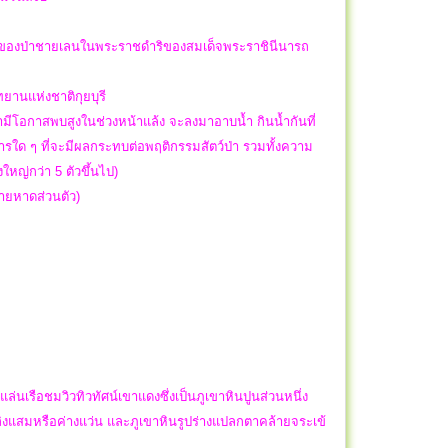
ติ ของป่าชายเลนในพระราชดำริของสมเด็จพระราชินีนารถ
ทยานแห่งชาติกุยบุรี
ามีโอกาสพบสูงในช่วงหน้าแล้ง จะลงมาอาบน้ำ กินน้ำกันที่
รใด ๆ ที่จะมีผลกระทบต่อพฤติกรรมสัตว์ป่า รวมทั้งความ
ญ่กว่า 5 ตัวขึ้นไป)
ิดชายหาดส่วนตัว)
เรือชมวิวทิวทัศน์เขาแดงซึ่งเป็นภูเขาหินปูนส่วนหนึ่ง
ิงแสมหรือค่างแว่น และภูเขาหินรูปร่างแปลกตาคล้ายจระเข้