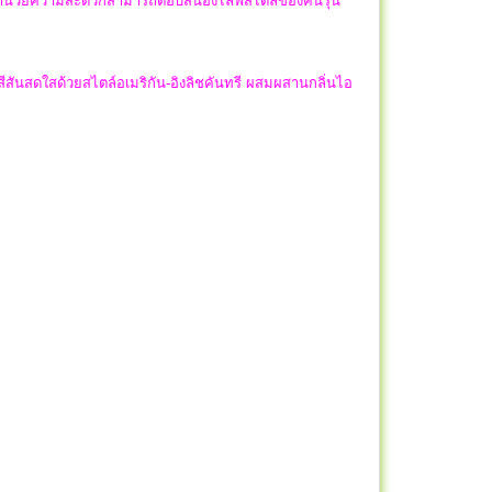
ิ่งอำนวยความสะดวกสามารถตอบสนองไลฟ์สไตล์ของคนรุ่น
กสีสันสดใสด้วยสไตล์อเมริกัน-อิงลิชคันทรี ผสมผสานกลิ่นไอ