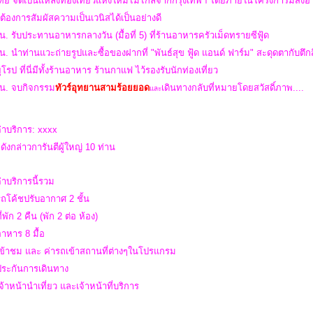
ไทย จัดเป็นแหล่งท่องเที่ยวแห่งใหม่ไม่ไกลจากกรุงเทพฯ โดยภายในโครงการมีส
ี่ต้องการสัมผัสความเป็นเวนิสได้เป็นอย่างดี
น. รับประทานอาหารกลางวัน (มื้อที่ 5) ที่ร้านอาหารครัวเม็ดทรายซีฟู้ด
น. นำท่านแวะถ่ายรูปและซื้อของฝากที่ "พันธ์สุข ฟู้ด แอนด์ ฟาร์ม" สะดุดตากับตึ
ุโรป ที่นี่มีทั้งร้านอาหาร ร้านกาแฟ ไว้รองรับนักท่องเที่ยว
 น.
จบกิจกรรม
ทัวร์อุทยานสามร้อยยอด
เดินทางกลับที่หมายโดยสวัสดิ์ภาพ....
และ
่าบริการ: xxxx
ดังกล่าวการันตีผู้ใหญ่ 10 ท่าน
่าบริการนี้รวม
รถโค้ชปรับอากาศ 2 ชั้น
ี่พัก 2 คืน (พัก 2 ต่อ ห้อง)
อาหาร 8 มื้อ
เข้าชม และ ค่ารถเข้าสถานที่ต่างๆในโปรแกรม
าประกันการเดินทาง
เจ้าหน้านำเที่ยว และเจ้าหน้าที่บริการ