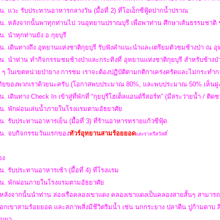
น. แวะ รับประทานอาหารกลางวัน (มื้อที่ 2) ที่โอเอ็กซีฟู้ดปากน้ำปราณ
 น. หลังจากนั้นพาทุกท่านไป วนอุทยานปราณบุรี เพื่อพาท่าน ศึกษาเส้นธรรมชา
น. นำทุกท่านยัง อ.กุยบุรี
น. เดินทางถึง อุทยานแห่งชาติกุยบุรี รับฟังคำแนะนำและเตรียมตัวชมช้างป่า ณ อุ
น. นำท่าน ทำกิจกรรมชมช้างป่าและกระทิงที่ อุทยานแห่งชาติกุยบุรี สำหรับช้างป่
ง ๆ ในเขตหน่วยป่ายาง การชม เราจะต้องปฏิบัติตามกติกาเคร่งครัดและไม่กระทำกา
ัยของพวกเราด้วยนะครับ (โอกาสพบประมาณ 80%, และพบประมาณ 50% เห็นฝูงให
น. เดินทาง Check In เข้าสู่ที่พักที่ “กุยบุรีโฮเต็ลแอนด์รีสอร์ท” (มีสระว่ายน้ำ / ต
 น. พักผ่อนเล่นน้ำภายในโรงแรมตามอัธยาศัย
น. รับประทานอาหารเย็น (มื้อที่ 3) ที่ร้านอาหารทรายแก้วซีฟุ้ด
 น.
จบกิจกรรมวันแรกของ
ทัวร์อุทยานสามร้อยยอด
และราตรีสวัสดิ์
สอง
น. รับประทานอาหารเช้า (มื้อที่ 4) ที่โรงแรม
 น. พักผ่อนภายในโรงแรมตามอัธยาศัย
หลังจากนั้นนำท่าน ล่องเรือคลองเขาแดง คลองเขาแดงเป็นคลองสายสั้นๆ สามารถแล่น
อกเขาสามร้อยยอด และสภาพสิ่งมีชีวิตริมน้ำ เช่น นกกระยาง ปลาตีน ปูก้ามดาบ ล
ปีนผา