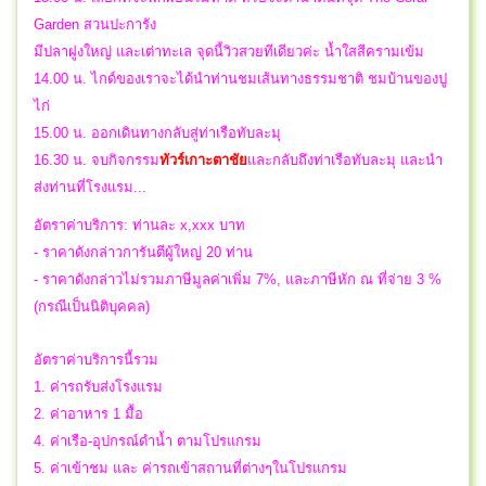
Garden สวนปะการัง
มีปลาฝูงใหญ่ และเต่าทะเล จุดนี้วิวสวยทีเดียวค่ะ น้ำใสสีครามเข้ม
14.00 น. ไกด์ของเราจะได้นำท่านชมเส้นทางธรรมชาติ ชมบ้านของปู
ไก่
15.00 น. ออกเดินทางกลับสู่ท่าเรือทับละมุ
16.30 น.
จบ
กิจกรรม
ทัวร์เกาะตาชัย
และ
กลับถึงท่าเรือทับละมุ และนำ
ส่งท่านที่โรงแรม...
อัตราค่าบริการ: ท่านละ x,xxx บาท
- ราคาดังกล่าวการันตีผู้ใหญ่ 20 ท่าน
- ราคาดังกล่าวไม่รวมภาษีมูลค่าเพิ่ม 7%, และภาษีหัก ณ ที่จ่าย 3 %
(กรณีเป็นนิติบุคคล)
อัตราค่าบริการนี้รวม
1. ค่ารถรับส่งโรงแรม
2. ค่าอาหาร 1 มื้อ
4. ค่าเรือ-อุปกรณ์ดำน้ำ ตามโปรแกรม
5. ค่าเข้าชม และ ค่ารถเข้าสถานที่ต่างๆในโปรแกรม