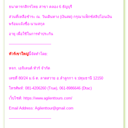
ธนาคารกสิกรไทย สาขา คลอง 6 ธัญบุรี
ส่วนที่เหลือชำระ ณ. วันเดินทาง (เงินสด) กรุณาแฟ็กซ์สลิปโอนเงิน
พร้อมแจ้งชื่อ-นามสกุล
อายุ เพื่อใช้ในการทำประกัน
-------------------------------------
ทัวร์เขาใหญ่
นี้จัดทำโดย:
หจก. เอจิเลนต์ ทัวร์ จำกัด
เลขที่ 80/24 ม.6 ต. ลาดสวาย อ.ลำลูกกา จ.ปทุมธานี 12150
โทรศัพท์: 081-4206260 (True), 061-8986646 (Dtac)
เว็บไซต์: https://www.agilenttours.com/
Email Address:
Agilenttour@gmail.com
-------------------------------------