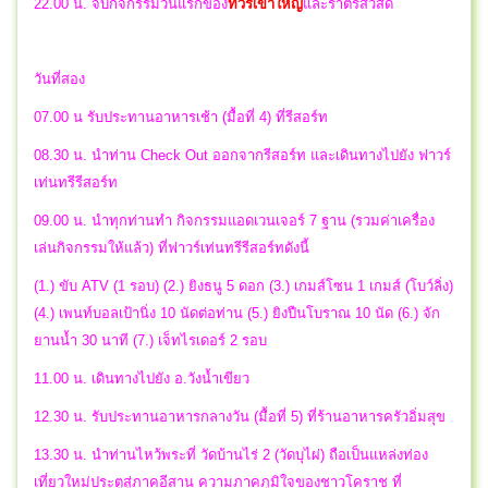
22.00 น.
จบกิจกรรมวันแรกของ
ทัวร์เขาใหญ่
และราตรีสวัสดิ์
วันที่สอง
07.00 น รับประทานอาหารเช้า (มื้อที่ 4) ที่รีสอร์ท
08.30 น. นำท่าน Check Out ออกจากรีสอร์ท และเดินทางไปยัง ฟาวร์
เท่นทรีรีสอร์ท
09.00 น. นำทุกท่านทำ กิจกรรมแอดเวนเจอร์ 7 ฐาน (รวมค่าเครื่อง
เล่นกิจกรรมให้แล้ว) ที่ฟาวร์เท่นทรีรีสอร์ทดังนี้
(1.) ขับ ATV (1 รอบ) (2.) ยิงธนู 5 ดอก (3.) เกมส์โซน 1 เกมส์ (โบว์ลิ่ง)
(4.) เพนท์บอลเป้านิ่ง 10 นัดต่อท่าน (5.) ยิงปืนโบราณ 10 นัด (6.) จัก
ยานน้ำ 30 นาที (7.) เจ็ทไรเดอร์ 2 รอบ
11.00 น. เดินทางไปยัง อ.วังน้ำเขียว
12.30 น. รับประทานอาหารกลางวัน (มื้อที่ 5) ที่ร้านอาหารครัวอิ่มสุข
13.30 น. นำท่านไหว้พระที่ วัดบ้านไร่ 2 (วัดบุไผ่) ถือเป็นแหล่งท่อง
เที่ยวใหม่ประตูสู่ภาคอีสาน ความภาคภูมิใจของชาวโคราช ที่