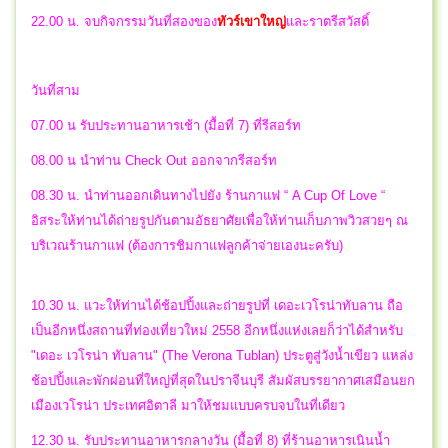
22.00 น.
จบกิจกรรมวันที่สองของ
ทัวร์เขาใหญ่
และราตรีสวัสดิ์
วันที่สาม
07.00 น รับประทานอาหารเช้า (มื้อที่ 7) ที่รีสอร์ท
08.00 น นำท่าน Check Out ออกจากรีสอร์ท
08.30 น. นำท่านออกเดินทางไปยัง ร้านกาแฟ “ A Cup Of Love “
อิสระให้ท่านได้ถ่ายรูปกันตามอัธยาศัยเพื่อให้ท่านเก็บภาพวิวสวยๆ ณ
บริเวณร้านกาแฟ (ต้องการชิมกาแฟลูกค้าจ่ายเองนะครับ)
10.30 น. แวะให้ท่านได้ช้อปปิ้งและถ่ายรูปที่ เดอะเวโรน่าทับลาน ถือ
เป็นอีกหนึ่งสถานที่ท่องเที่ยวใหม่ 2558 อีกหนึ่งแห่งเลยก็ว่าได้สำหรับ
"เดอะ เวโรน่า ทับลาน" (The Verona Tublan) ประตูสู่วังน้ำเขียว แหล่ง
ช้อปปิ้งและพักผ่อนที่ใหญ่ที่สุดในปราจีนบุรี สัมผัสบรรยากาศเสมือนยก
เมืองเวโรน่า ประเทศอิตาลี มาให้ชมแบบครบจบในที่เดียว
12.30 น. รับประทานอาหารกลางวัน (มื้อที่ 8) ที่ร้านอาหารเนินน้ำ