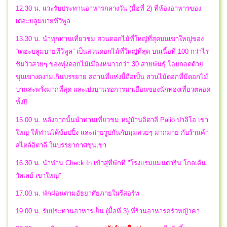
12.30 น. แวะรับประทานอาหารกลางวัน (มื้อที่ 2) ที่ห้องอาหารของ
เดอะบลูมบายทีวีพูล
13.30 น. นำทุกท่านเที่ยวชม สวนดอกไม้ที่ใหญ่ที่สุดบนเขาใหญ่ของ
“เดอะบลูมบายทีวีพูล” เป็นสวนดอกไม้ที่ใหญ่ที่สุด บนเนื้อที่ 100 กว่าไร่
ชิมวิวสวยๆ ของทุ่งดอกไม้เมืองหนาวกว่า 30 สายพันธุ์ โอบกอดด้วย
ขุนเขางดงามเกินบรรยาย สถานที่แห่งนี้ถือเป็น สวนไม้ดอกที่มีดอกไม้
บานสะพรั่งมากที่สุด และเบ่งบานรอการมาเยือนของนักท่องเที่ยวตลอด
ทั้งปี
15.00 น. หลังจากนั้นนำท่านเที่ยวชม หมู่บ้านอิตาลี Palio ปาลิโอ เขา
ใหญ่ ให้ท่านได้ช้อปปิ้ง และถ่ายรูปกันกับมุมสวยๆ มากมาย กับร้านค้า
สไตล์อิตาลี ในบรรยากาศขุนเขา
16.30 น. นำท่าน Check In เข้าสู่ที่พักที่ "โรงแรมแมนดาริน โกลเด้น
วัลเลย์ เขาใหญ่"
17.00 น. พักผ่อนตามอัธยาศัยภายในรีสอร์ท
19.00 น. รับประทานอาหารเย็น (มื้อที่ 3) ที่ร้านอาหารครัวหญ้าคา