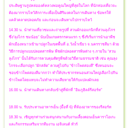
ประดิษฐานรูปหล่อองค์หลวงพ่อคูณใหญ่ที่สุดในโลก ที่นักท่องเที่ยวจะ
ต้องมากราบไหว้สักการะเพื่อเป็นศิริมงคลในการเดินทาง ข้อพรให้
แคล้วคลาดปลอดภัย และก่อนจะเดินทางไปกราบไหว้
14.30 น. นำท่านเที่ยวชมและถ่ายรูปที่ สวนผักออแกนิกที่สวนลุงไกร
ซึ่ง“ลุงไกร ชมน้อย” นับเป็นเกษตรกรคนแรก ๆ ซึ่งริเริ่มการนำเอาพืช
ผักเมืองหนาวเข้ามาปลูกในเขตพื้นที่ อ.วังน้ำเขียว จ.นครราชสีมา ด้วย
วิธีการปลูกแบบปลอดสารพิษ พืชผักปลอดสารพิษต่าง ๆ ภายใน “สวน
ลุงไกร” นั้นได้รับการควบคุมศัตรูพืชด้วยวิธีตามธรรมชาติ เช่น คุณลุง
ไกรจะเลือกปลูก “ผักสลัด” ควบคู่ไปกับ “ข้าวโพดสองสี” ซึ่งหนอนจะ
ชอบข้าวโพดสองสีมากกว่า ทำให้ประชากรหนอนส่วนใหญ่เลือกไปกิน
ข้าวโพดโดยแทบจะไม่ทำความเสียหายให้กับแปลงผักเลย
16.00 น. นำท่านเดินทางกลับเข้าสู่ที่พักที่ "อิมภูฮิลล์รีสอร์ท"
18.00 น. รับประทานอาหารเย็น (มื้อที่ 6) ที่ห้องอาหารของรีสอร์ท
18.30 น. เชิญทุกท่านร่วมสนุกสนานกับงานเลี้ยงตอนเย็นคาราโอเกะ
และกิจกรรมเสริมจากทีมงาน เอจิเลนต์ ทัวร์