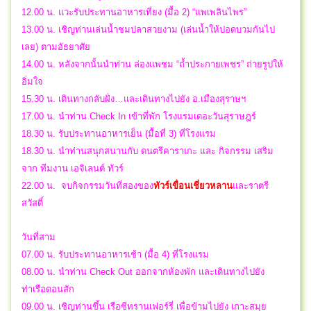
12.00 น. แวะรับประทานอาหารเที่ยง (มื้อ 2) “แพเพลินไพร”
13.00 น. เชิญท่านเล่นน้ำชมปลาสวยงาม (เล่นน้ำให้ปอดบวมกันไป
เลย) ตามอัธยาศัย
14.00 น. หลังจากนั้นนำท่าน ล่องแพชม “ถ้ำประกายเพชร” ถ่ายรูปให้
อิ่มใจ
15.30 น. เดินทางกลับฝั่ง…และเดินทางไปยัง อ.เมืองสุราษฯ
17.00 น. นําท่าน Check In เข้าที่พัก โรงแรมเดอะวันสุราษฎร์
18.30 น. รับประทานอาหารเย็น (มื้อที่ 3) ที่โรงแรม
18.30 น. นำท่านสนุกสนานกับ ดนตรีคาราเกะ และ กิจกรรม เสริม
จาก ทีมงาน เอจิเลนต์ ทัวร์
22.00 น.
จบกิจกรรมวันที่สองของ
ทัวร์เขื่อนเชี่ยวหลาน
และราตรี
สวัสดิ์
วันที่สาม
07.00 น. รับประทานอาหารเช้า (มื้อ 4) ที่โรงแรม
08.00 น. นำท่าน Check Out ออกจากห้องพัก และเดินทางไปยัง
ท่าเรือดอนสัก
09.00 น. เชิญท่านขึ้น เรือซีทรานเฟอร์รี่ เพื่อข้ามไปยัง เกาะสมุย