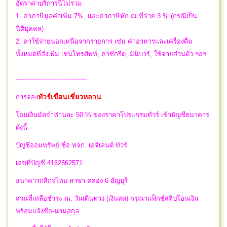
อัตราค่าบริการนี้ไม่รวม
1. ค่าภาษีมูลค่าเพิ่ม 7%, และค่าภาษีหัก ณ ที่จ่าย 3 % (กรณีเป็น
นิติบุคคล)
2. ค่าใช้จ่ายนอกเหนือจากรายการ เช่น ค่าอาหารและเครื่องดื่ม
ทั้งหมดที่สั่งเพิ่ม เช่นโทรศัพท์, ค่าซักรีด, มินิบาร์, ใช้จ่ายส่วนตัว ฯลฯ
-----------------------------------
ทัวร์เขื่อนเชี่ยวหลาน
การจอง
โอนเงินมัดจำท่านละ 50 % ของราคาโปรแกรมทัวร์ เข้าบัญชีธนาคาร
ดังนี้
บัญชีออมทรัพย์ ชื่อ หจก. เอจิเลนต์ ทัวร์
เลขที่บัญชี 4162562571
ธนาคารกสิกรไทย สาขา คลอง 6 ธัญบุรี
ส่วนที่เหลือชำระ ณ. วันเดินทาง (เงินสด) กรุณาแฟ็กซ์สลิปโอนเงิน
พร้อมแจ้งชื่อ-นามสกุล