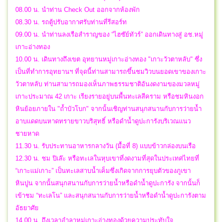
08.00 น. นำท่าน Check Out ออกจากห้องพัก
08.30 น. รถตู้ปรับอากาศรับท่านที่รีสอร์ท
09.00 น. นำท่านลงเรือสำราญของ “ไฮซ๊ย์ทัวร์” ออกเดินทางสู่ อช.หมู่
เกาะอ่างทอง
10.00 น. เดินทางถึงเขต อุทยานหมู่เกาะอ่างทอง "เกาะวัวตาหลับ" ซึ่ง
เป็นที่ทำการอุทยานฯ ที่จุดนี้ท่านสามารถขึ้นชมวิวบนยอดเขาของเกาะ
วัวตาหลับ ท่านสามารถมองเห็นภาพธรรมชาติอันงดงามของมวลหมู่
เกาะประมาณ 42 เกาะ เรียงรายอยู่บนพื้นทะเลสีคราม หรือชมหินงอก
หินย้อยภายใน "ถ้ำบัวโบก" จากนั้นเชิญท่านสนุกสนานกับการว่ายน้ำ
อาบแดดบนหาดทรายขาวบริสุทธิ์ หรือดำน้ำดูปะการังบริเวณแนว
ชายหาด
11.30 น. รับประทานอาหารกลางวัน (มื้อที่ 8) แบบข้าวกล่องบนเรือ
12.30 น. ชม ปิเล๊ะ หรือทะเลในหุบเขาที่งดงามที่สุดในประเทศไทยที่
“เกาะแม่เกาะ” เป็นทะเลสาบน้ำเค็มซึ่งเกิดจากการยุบตัวของภูเขา
หินปูน จากนั้นสนุกสนานกับการว่ายน้ำหรือดำน้ำดูปะการัง จากนั้นก็
เข้าชม “ทะเลโน” และสนุกสนานกับการว่ายน้ำหรือดำน้ำดูปะการังตาม
อัธยาศัย
14.00 น. ถึงเวลาอำลาหมู่เกาะอ่างทองด้วยความประทับใจ