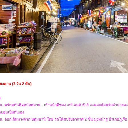
ชียงคาน (3 วัน 2 คืน)
ก
น. พร้อมกันที่จุดนัดหมาย…เจ้าหน้าที่ของ เอจิเลนต์ ทัวร์ จะคอยต้อนรับอำนวยส
อุ่นเป็นกันเอง
น. ออกเดินทางจาก ปทุมธานี โดย รถโค้ชปรับอากาศ 2 ชั้น มุ่งหน้าสู่ อำเภอภูเรือ 