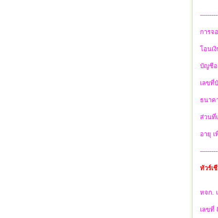
---------
การจอ
โอนเงิ
บัญชีอ
เลขที่
ธนาคา
ส่วนที
อายุ เ
---------
ทัวร์เ
หจก. เ
เลขที่