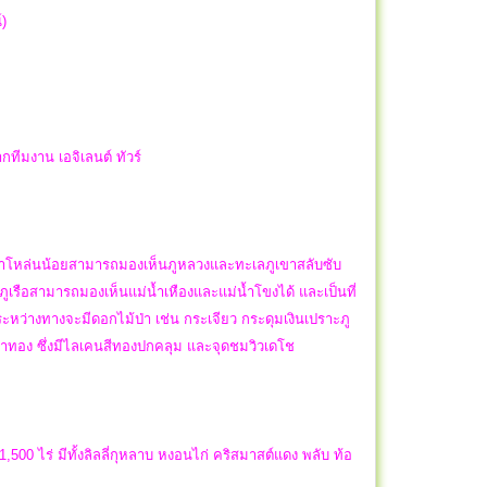
์)
ทีมงาน เอจิเลนต์ ทัวร์
 ที่ผาโหล่นน้อยสามารถมองเห็นภูหลวงและทะเลภูเขาสลับซับ
ดภูเรือสามารถมองเห็นแม่น้ำเหืองและแม่น้ำโขงได้ และเป็นที่
ว่างทางจะมีดอกไม้ป่า เช่น กระเจียว กระดุมเงินเปราะภู
าซำทอง ซึ่งมีไลเคนสีทองปกคลุม และจุดชมวิวเดโช
500 ไร่ มีทั้งลิลลี่กุหลาบ หงอนไก่ คริสมาสต์แดง พลับ ท้อ