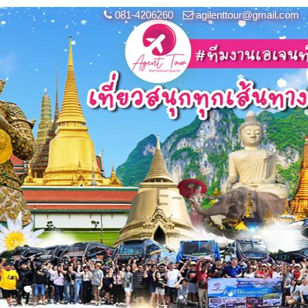
081-4206260
agilenttour@gmail.com