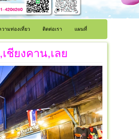
วามท่องเที่ยว
ติดต่อเรา
แผนที่
์,เชียงคาน,เลย