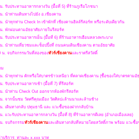
น. รับประทานอาหารกลางวัน (มื้อที่ 5) ที่ร้านภูเรือโภชนา
 น. นำท่านเดินทางไปยัง อ.เชียงคาน
น. นำทุกท่าน Check In เข้าพักที่ เชียงคานฮิลล์รีสอร์ท หรือระดับเดียวกัน
 น. พักผ่อนตามอัธยาศัยภายในรีสอร์ท
น. รับประทานอาหารเย็น (มื้อที่ 6) ที่ร้านอาหารเฮือนหลวงพระบาง
น. นำท่านเที่ยวชมและช็อปปิ้งที่ ถนนคนเดินเชียงคาน ตามอัธยาศัย
0 น.
จบ
กิจกรรมวันที่สองของ
ทัวร์เชียงคาน
และราตรีสวัสดิ์
สาม
น. นำทุกท่าน ตักหรือใส่บาตรข้าวเหนียว ที่ตลาดเชียงคาน (ซื้อของใส่บาตรตามอั
น. รับประทานอาหารเช้า (มื้อที่ 7) ที่รีสอร์ท
 น. นำท่าน Check Out ออกจากห้องพักรีสอร์ท
น. จากนั้นชม วัดศรีคุณเมือง วัดศิลปะล้านนาและล้านช้าง
น. เดินทางกลับ ปทุมธานี และ แวะซื้อของฝากกลับบ้าน
น. แวะรับประทานอาหารกลางวัน (มื้อที่ 8) ที่ร้านอาหารดีเลย (อำเภอเมืองเลย)
 น.
จบ
กิจกรรม
ทัวร์เชียงคาน
และ
เดินทางกลับที่หมายโดยสวัสดิ์ภาพ พร้อม
แวะซื้
่าบริการ: ท่านละ x,xxx บาท