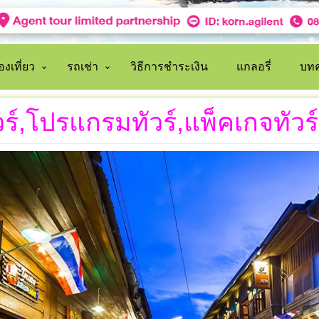
งเที่ยว
รถเช่า
วิธีการชำระเงิน
แกลอรี่
บทค
วร์,โปรแกรมทัวร์,แพ็คเกจทัวร