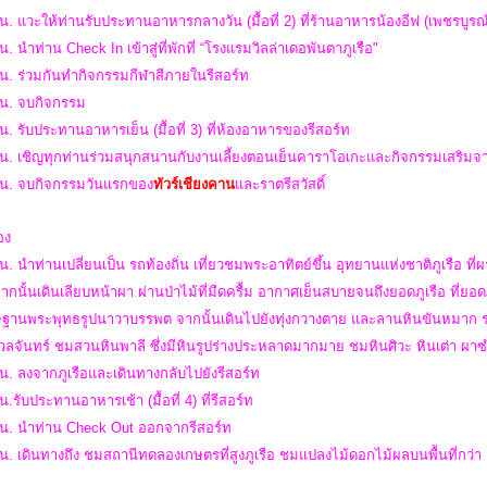
น. แวะให้ท่านรับประทานอาหารกลางวัน (มื้อที่ 2) ที่ร้านอาหารน้องอีฟ (เพชรบูรณ
น. นำท่าน Check In เข้าสู่ที่พักที่ “โรงแรมวิลล่าเดอพันตาภูเรือ"
 น. ร่วมกันทำกิจกรรมกีฬาสีภายในรีสอร์ท
 น. จบกิจกรรม
น. รับประทานอาหารเย็น (มื้อที่ 3) ที่ห้องอาหารของรีสอร์ท
น. เชิญทุกท่านร่วมสนุกสนานกับงานเลี้ยงตอนเย็นคาราโอเกะและกิจกรรมเสริมจาก
 น.
จบกิจกรรมวันแรกของ
ทัวร์เชียงคาน
และราตรีสวัสดิ์
สอง
น. นำท่านเปลี่ยนเป็น รถท้องถิ่น เที่ยวชมพระอาทิตย์ขึ้น อุทยานแห่งชาติภูเรือ
ากนั้นเดินเลียบหน้าผา ผ่านป่าไม้ที่มืดครื้ม อากาศเย็นสบายจนถึงยอดภูเรือ ที่ยอ
ษฐานพระพุทธรูปนาวาบรรพต จากนั้นเดินไปยังทุ่งกวางตาย และลานหินขันหมาก ระห
นวลจันทร์ ชมสวนหินพาลี ซึ่งมีหินรูปร่างประหลาดมากมาย ชมหินศิวะ หินเต่า ผ
น. ลงจากภูเรือและเดินทางกลับไปยังรีสอร์ท
น.รับประทานอาหารเช้า (มื้อที่ 4) ที่รีสอร์ท
 น. นำท่าน Check Out ออกจากรีสอร์ท
น. เดินทางถึง ชมสถานีทดลองเกษตรที่สูงภูเรือ ชมแปลงไม้ดอกไม้ผลบนพื้นที่กว่า 1,