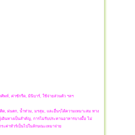
ัพท์, ค่าซักรีด, มินิบาร์, ใช้จ่ายส่วนตัว ฯลฯ
ิด, ฝนตก, น้ำท่วม, มรสุม, และอื่นๆได้ความเหมาะสม ทาง
ผู้เดินทางเป็นสำคัญ, การไม่รับประทานอาหารบางมื้อ ไม่
ำระค่าทัวร์เป็นไปในลักษณะเหมาจ่าย