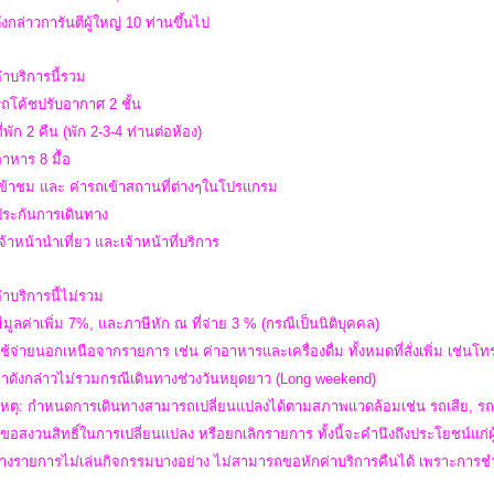
งกล่าวการันตีผู้ใหญ่ 10 ท่านขึ้นไป
่าบริการนี้รวม
รถโค้ชปรับอากาศ 2 ชั้น
ี่พัก 2 คืน (พัก 2-3-4 ท่านต่อห้อง)
อาหาร 8 มื้อ
เข้าชม และ ค่ารถเข้าสถานที่ต่างๆในโปรแกรม
าประกันการเดินทาง
เจ้าหน้านำเที่ยว และเจ้าหน้าที่บริการ
่าบริการนี้ไม่รวม
ีมูลค่าเพิ่ม 7%, และภาษีหัก ณ ที่จ่าย 3 % (กรณีเป็นนิติบุคคล)
ใช้จ่ายนอกเหนือจากรายการ เช่น ค่าอาหารและเครื่องดื่ม ทั้งหมดที่สั่งเพิ่ม เช่นโทรศ
คาดังกล่าวไม่รวมกรณีเดินทางช่วงวันหยุดยาว (Long weekend)
หตุ: กำหนดการเดินทางสามารถเปลี่ยนแปลงได้ตามสภาพแวดล้อมเช่น รถเสีย, รถต
 ขอสงวนสิทธิ์ในการเปลี่ยนแปลง หรือยกเลิกรายการ ทั้งนี้จะคำนึงถึงประโยชน์แก่
วบางรายการไม่เล่นกิจกรรมบางอย่าง ไม่สามารถขอหักค่าบริการคืนได้ เพราะการช