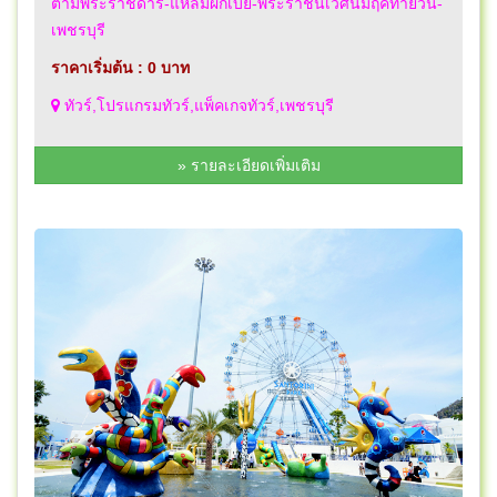
ตามพระราชดำริ-แหลมผักเบี้ย-พระราชนิเวศน์มฤคทายวัน-
เพชรบุรี
ราคาเริ่มต้น : 0 บาท
ทัวร์,โปรแกรมทัวร์,แพ็คเกจทัวร์,เพชรบุรี
» รายละเอียดเพิ่มเติม