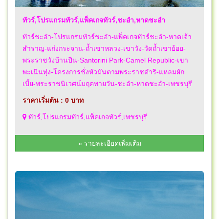
ทัวร์,โปรแกรมทัวร์,แพ็คเกจทัวร์,ชะอำ,หาดชะอำ
ทัวร์ชะอำ-โปรแกรมทัวร์ชะอำ-แพ็คเกจทัวร์ชะอำ-หาดเจ้า
สำราญ-แก่งกระจาน-ถ้ำเขาหลวง-เขาวัง-วัดถ้ำเขาย้อย-
พระราชวังบ้านปืน-Santorini Park-Camel Republic-เขา
พะเนินทุ่ง-โครงการชั่งหัวมันตามพระราชดำริ-แหลมผัก
เบี้ย-พระราชนิเวศน์มฤคทายวัน-ชะอำ-หาดชะอำ-เพชรบุรี
ราคาเริ่มต้น : 0 บาท
ทัวร์,โปรแกรมทัวร์,แพ็คเกจทัวร์,เพชรบุรี
» รายละเอียดเพิ่มเติม