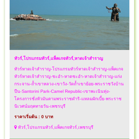
ทัวร์,โปรแกรมทัวร์,แพ็คเกจทัวร์,หาดเจ้าสำราญ
ทัวร์หาดเจ้าสำราญ-โปรแกรมทัวร์หาดเจ้าสำราญ-แพ็คเกจ
ทัวร์หาดเจ้าสำราญ-ชะอำ-หาดชะอำ-หาดเจ้าสำราญ-แก่ง
กระจาน-ถ้ำเขาหลวง-เขาวัง-วัดถ้ำเขาย้อย-พระราชวังบ้าน
ปืน-Santorini Park-Camel Republic-เขาพะเนินทุ่ง-
โครงการชั่งหัวมันตามพระราชดำริ-แหลมผักเบี้ย-พระราช
นิเวศน์มฤคทายวัน-เพชรบุรี
ราคาเริ่มต้น : 0 บาท
ทัวร์,โปรแกรมทัวร์,แพ็คเกจทัวร์,เพชรบุรี