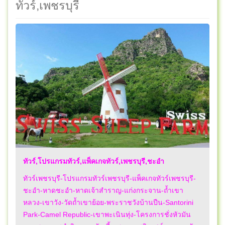
ทัวร์,เพชรบุรี
ทัวร์,โปรแกรมทัวร์,แพ็คเกจทัวร์,เพชรบุรี,ชะอำ
ทัวร์เพชรบุรี-โปรแกรมทัวร์เพชรบุรี-แพ็คเกจทัวร์เพชรบุรี-
ชะอำ-หาดชะอำ-หาดเจ้าสำราญ-แก่งกระจาน-ถ้ำเขา
หลวง-เขาวัง-วัดถ้ำเขาย้อย-พระราชวังบ้านปืน-Santorini
Park-Camel Republic-เขาพะเนินทุ่ง-โครงการชั่งหัวมัน