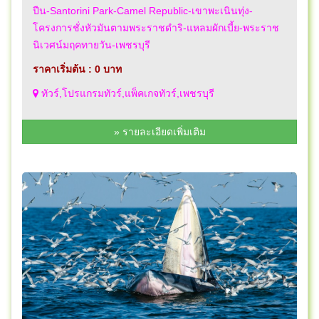
ปืน-Santorini Park-Camel Republic-เขาพะเนินทุ่ง-
โครงการชั่งหัวมันตามพระราชดำริ-แหลมผักเบี้ย-พระราช
นิเวศน์มฤคทายวัน-เพชรบุรี
ราคาเริ่มต้น : 0 บาท
ทัวร์,โปรแกรมทัวร์,แพ็คเกจทัวร์,เพชรบุรี
» รายละเอียดเพิ่มเติม