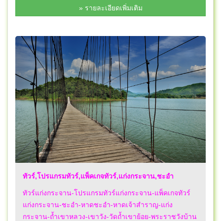
» รายละเอียดเพิ่มเติม
ทัวร์,โปรแกรมทัวร์,แพ็คเกจทัวร์,แก่งกระจาน,ชะอำ
ทัวร์แก่งกระจาน-โปรแกรมทัวร์แก่งกระจาน-แพ็คเกจทัวร์
แก่งกระจาน-ชะอำ-หาดชะอำ-หาดเจ้าสำราญ-แก่ง
กระจาน-ถ้ำเขาหลวง-เขาวัง-วัดถ้ำเขาย้อย-พระราชวังบ้าน