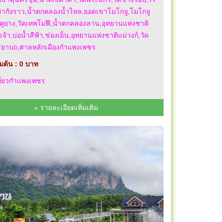
ชากังราว,น้ำตกคลองน้ำไหล,ยอดเขาโมโกจู,โมโกจู
ดคูยาง,วัดเทพโมฬี,น้ำตกคลองลาน,อุทยานแห่งชาติ
เจ้า,บ่อน้ำสีฟ้า,ช่องเย็น,อุทยานแห่งชาติแม่วงก์,วัด
ิริยาบถ,ศาลหลักเมืองกำแพงเพชร
่มต้น : 0 บาท
ที่ยวกำแพงเพชร
» รายละเอียดเพิ่มเติม