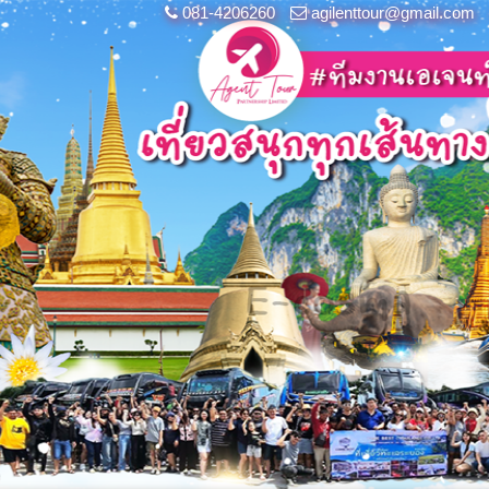
081-4206260
agilenttour@gmail.com