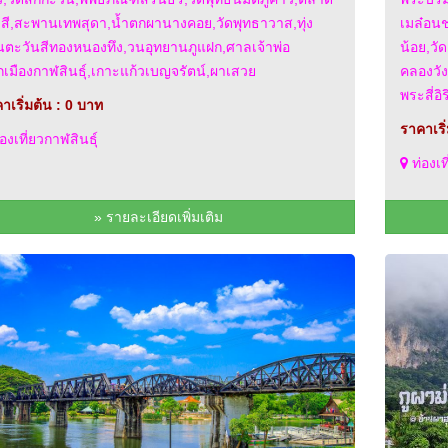
สี,สะพานเทพสุดา,น้ำตกผานางคอย,วัดพุทธาวาส,ทุ่ง
เมล๋อน
ตะวันสีทองหนองทึง,วนอุทยานภูแฝก,ศาลเจ้าพ่อ
น้อย,วั
กเมืองกาฬสินธุ์,เกาะแก้วเบญจรัตน์,ผาเสวย
คลองวัง
พระสี่อ
าเริ่มต้น : 0 บาท
ราคาเริ
องเที่ยวกาฬสินธุ์
ท่องเ
» รายละเอียดเพิ่มเติม