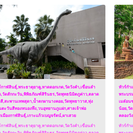
ร์กาฬสินธุ์,พระธาตุยาคู,หาดดอกเกด,วัดวังคำ,เขื่อนลํา
ทัวร์ก
,วัดสักกะวัน,พิพิธภัณฑ์สิรินธร,วัดพุทธนิมิตภูค่าว,ตลาด
พระบรมธ
สี,สะพานเทพสุดา,น้ำตกผานางคอย,วัดพุทธาวาส,ทุ่ง
เมล๋อน
ตะวันสีทองหนองทึง,วนอุทยานภูแฝก,ศาลเจ้าพ่อ
น้อย,วั
กเมืองกาฬสินธุ์,เกาะแก้วเบญจรัตน์,ผาเสวย
คลองวัง
ร์กาฬสินธุ์,พระธาตุยาคู,หาดดอกเกด,วัดวังคำ,เขื่อนลํา
ทัวร์ก
,วัดสักกะวัน,พิพิธภัณฑ์สิรินธร,วัดพุทธนิมิตภูค่าว,ตลาด
พระบรมธ