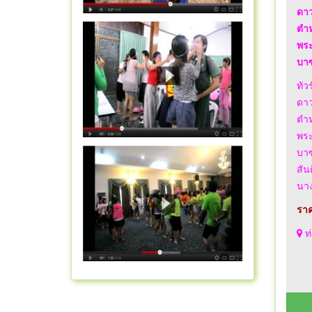
ดาว
ตำห
พระ
บาซ
ทัว
ดาว
ตำห
พระ
บาซ
สัน
นาง
ราค
ท่