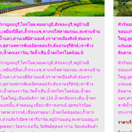
ร์กาญจนบุรี,ไทรโยค,ทองผาภูมิ,สังขละบุรี,หมู่บ้านอี
ทัวร์ขอ
ง,เหมืองปิล็อก,ถ้ำกระแซ,ทางรถไฟสายมรณะ,สะพานข้าม
ขอนแก่
น้ำแคว,ด่านเจดีย์สามองค์,ปราสาทเมืองสิงห์,ช่องเขา
ใหญ่,อุ
,สุสานทหารพันธมิตรดอนรัก,ต้นจามจุรียักษ์,เขาช้าง
แก่นนคร
อก,น้ำตกเอราวัณ,วัดถ้ำเสือ,น้ำตกไทรโยคน้อย,น้
ต้นตาล
ร์กาญจนบุรี,ไทรโยค,ทองผาภูมิ,สังขละบุรี,หมู่บ้านอี
ทัวร์ขอ
ง,เหมืองปิล็อก,ถ้ำกระแซ,ทางรถไฟสายมรณะ,สะพานข้าม
ขอนแก่
น้ำแคว,ด่านเจดีย์สามองค์,ปราสาทเมืองสิงห์,ช่องเขา
ใหญ่,อุ
,สุสานทหารพันธมิตรดอนรัก,ต้นจามจุรียักษ์,เขาช้าง
แก่นนคร
อก,น้ำตกเอราวัณ,วัดถ้ำเสือ,น้ำตกไทรโยคน้อย,น้ำตก
ต้นตาล
โยคใหญ่,เมืองมัลลิกา รศ.124,น้ำตกจ๊อกกระดิ่น,น้ำตก
นคร,ศา
ยแม่ขมิ้น,ลำคลองงู,เขื่อนวชิราลงกรณ์,จุดชมวิวป้อม
ชาติน้ำ
,น้ำตกผาสวรรค์,เขื่อนท่าทุ่งนา,น้ำตกไดช่องถ่อง,ถ้ำธาร
ประภาชั
,สวนสัตว์เปิดซาฟารีปาร์ค,หมู่บ้านมอญ,สะพานมอญ,เจ
ราคาเริ
์พุทธคยา,วัดสระลงเรือ,วัดทิพย์สุคนธาราม,วัดแท่นหินลำ