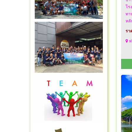
โรง
ทาน
หลั
ราค
ท่