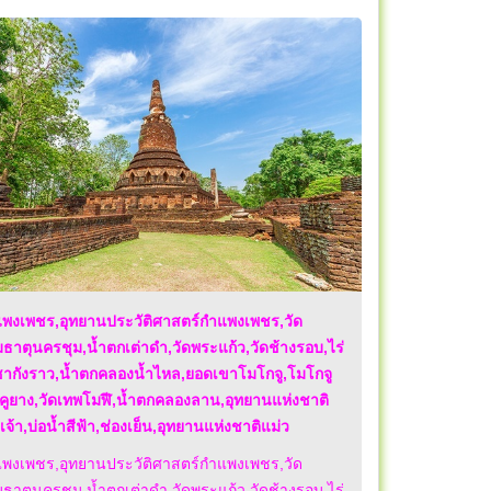
ำแพงเพชร,อุทยานประวัติศาสตร์กำแพงเพชร,วัด
าตุนครชุม,น้ำตกเต่าดํา,วัดพระแก้ว,วัดช้างรอบ,ไร่
ชากังราว,น้ำตกคลองน้ำไหล,ยอดเขาโมโกจู,โมโกจู
ดคูยาง,วัดเทพโมฬี,น้ำตกคลองลาน,อุทยานแห่งชาติ
เจ้า,บ่อน้ำสีฟ้า,ช่องเย็น,อุทยานแห่งชาติแม่ว
ำแพงเพชร,อุทยานประวัติศาสตร์กำแพงเพชร,วัด
าตุนครชุม,น้ำตกเต่าดํา,วัดพระแก้ว,วัดช้างรอบ,ไร่