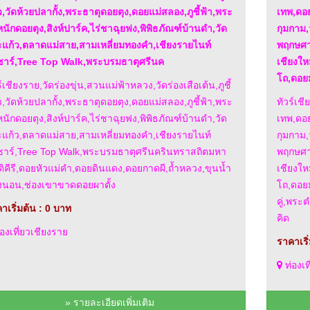
,วัดห้วยปลากั้ง,พระธาตุดอยตุง,ดอยแม่สลอง,ภูชี้ฟ้า,พระ
เทพ,ดอ
นักดอยตุง,สิงห์ปาร์ค,ไร่ชาฉุยฟง,พิพิธภัณฑ์บ้านดำ,วัด
กุมกาม
แก้ว,ตลาดแม่สาย,สามเหลี่ยมทองคำ,เชียงรายไนท์
พฤกษศาส
าร์,Tree Top Walk,พระบรมธาตุศรีนค
เชียงให
โถ,ดอย
ร์เชียงราย,วัดร่องขุ่น,สวนแม่ฟ้าหลวง,วัดร่องเสือเต้น,ภูชี้
,วัดห้วยปลากั้ง,พระธาตุดอยตุง,ดอยแม่สลอง,ภูชี้ฟ้า,พระ
ทัวร์เช
นักดอยตุง,สิงห์ปาร์ค,ไร่ชาฉุยฟง,พิพิธภัณฑ์บ้านดำ,วัด
เทพ,ดอ
แก้ว,ตลาดแม่สาย,สามเหลี่ยมทองคำ,เชียงรายไนท์
กุมกาม
าร์,Tree Top Walk,พระบรมธาตุศรีนครินทราสถิตมหา
พฤกษศาส
ติคีรี,ดอยหัวแม่คำ,ดอยดินแดง,ดอยกาดผี,ถ้ำหลวง,ขุนน้ำ
เชียงให
นอน,ช่องเขาขาดดอยผาตั้ง
โถ,ดอยม
คู่,พระ
าเริ่มต้น : 0 บาท
คิด
องเที่ยวเชียงราย
ราคาเริ
ท่องเท
» รายละเอียดเพิ่มเติม