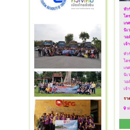
ทัว
ไตร
เกศ
นิ
วอล
เจ้
ทัว
ไตร
เกศ
นิ
วอล
เจ้
ราค
ท่