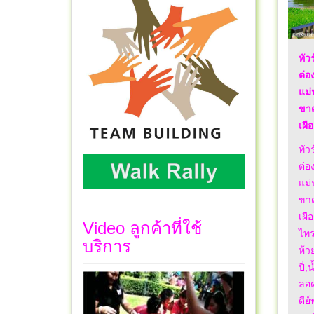
ทัว
ต่อ
แม่
ขาด
เผื
ทัว
ต่อ
แม่
ขาด
เผื
Video ลูกค้าที่ใช้
ไทร
บริการ
ห้ว
ปี่
ลอด
ดีย