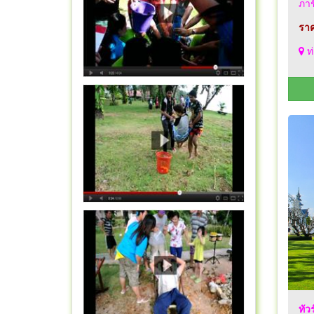
ภาช
ราค
ท่
ทัว