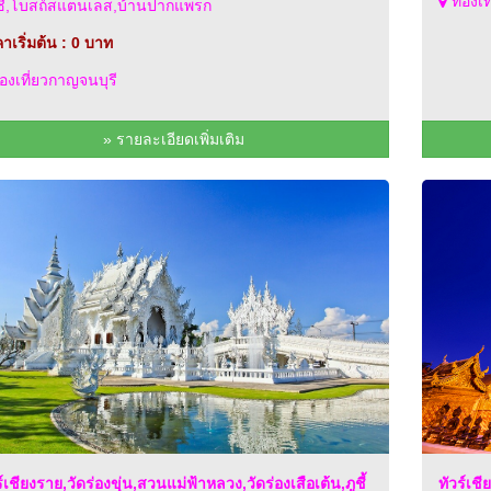
ท่องเ
ี,โบสถ์สแตนเลส,บ้านปากแพรก
าเริ่มต้น : 0 บาท
องเที่ยวกาญจนบุรี
» รายละเอียดเพิ่มเติม
ร์เชียงราย,วัดร่องขุ่น,สวนแม่ฟ้าหลวง,วัดร่องเสือเต้น,ภูชี้
ทัวร์เช