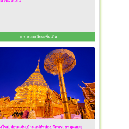
ที่ยวขอนแก่น
» รายละเอียดเพิ่มเติม
ียงใหม่,ม่อนแจ่ม,บ้านแม่กำปอง,วัดพระธาตุดอยสุ