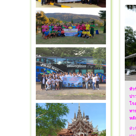
ทัว
ปาว
โรง
ทาน
หลั
ทัว
ปาว