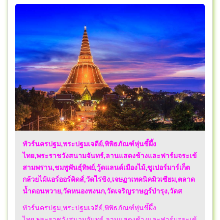
ทัวร์นครปฐม,พระปฐมเจดีย์,พิพิธภัณฑ์หุ่นขี้ผึ้ง
ไทย,พระราชวังสนามจันทร์,ลานแสดงช้างและฟาร์มจระเข้
สามพราน,ชมพูพันธุ์ทิพย์,วู้ดแลนด์เมืองไม้,ซูเปอร์มาร์เก็ต
กล้วยไม้แอร์ออร์คิดส์,วัดไร่ขิง,เจษฏาเทคนิคมิวเซียม,ตลาด
น้ำดอนหวาย,วัดหนองพงนก,วัดเจริญราษฎร์บำรุง,วัดส
ทัวร์นครปฐม,พระปฐมเจดีย์,พิพิธภัณฑ์หุ่นขี้ผึ้ง
ไทย,พระราชวังสนามจันทร์,ลานแสดงช้างและฟาร์มจระเข้