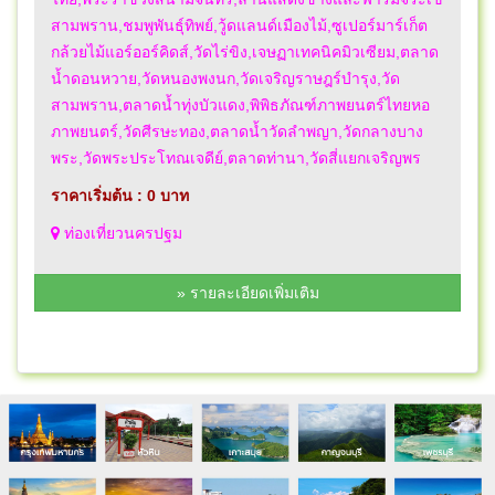
สามพราน,ชมพูพันธุ์ทิพย์,วู้ดแลนด์เมืองไม้,ซูเปอร์มาร์เก็ต
กล้วยไม้แอร์ออร์คิดส์,วัดไร่ขิง,เจษฏาเทคนิคมิวเซียม,ตลาด
น้ำดอนหวาย,วัดหนองพงนก,วัดเจริญราษฎร์บำรุง,วัด
สามพราน,ตลาดน้ำทุ่งบัวแดง,พิพิธภัณฑ์ภาพยนตร์ไทยหอ
ภาพยนตร์,วัดศีรษะทอง,ตลาดน้ำวัดลำพญา,วัดกลางบาง
พระ,วัดพระประโทณเจดีย์,ตลาดท่านา,วัดสี่แยกเจริญพร
ราคาเริ่มต้น : 0 บาท
ท่องเที่ยวนครปฐม
» รายละเอียดเพิ่มเติม