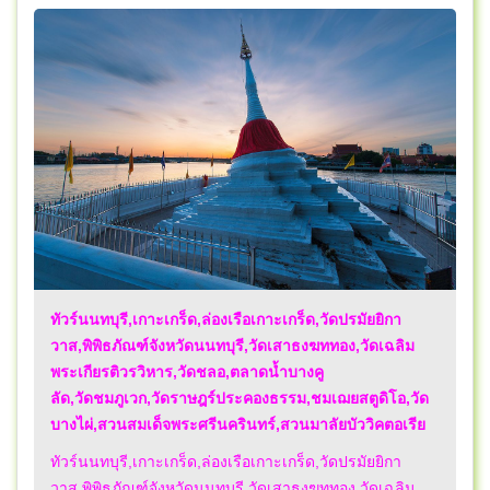
ทัวร์นนทบุรี,เกาะเกร็ด,ล่องเรือเกาะเกร็ด,วัดปรมัยยิกา
วาส,พิพิธภัณฑ์จังหวัดนนทบุรี,วัดเสาธงฆททอง,วัดเฉลิม
พระเกียรติวรวิหาร,วัดชลอ,ตลาดน้ำบางคู
ลัด,วัดชมภูเวก,วัดราษฎร์ประคองธรรม,ชมเฌยสตูดิโอ,วัด
บางไผ่,สวนสมเด็จพระศรีนครินทร์,สวนมาลัยบัววิคตอเรีย
ทัวร์นนทบุรี,เกาะเกร็ด,ล่องเรือเกาะเกร็ด,วัดปรมัยยิกา
วาส,พิพิธภัณฑ์จังหวัดนนทบุรี,วัดเสาธงฆททอง,วัดเฉลิม