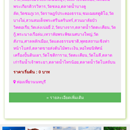
พระเกียรติวรวิหาร,วัดชลอ,ตลาดน้ำบางคู
ลัด,วัดชมภูเวก,วัดราษฎร์ประคองธรรม,ชมเฌยสตูดิโอ,วัด
บางไผ่,สวนสมเด็จพระศรีนครินทร์,สวนมาลัยบัว
วิคตอเรีย,วัดเล่งเน่ยยี่ 2,วัดบางจาก,ตลาดน้ำวัดตะเคียน,วัด
กู้,พระนางเรือล่ม,เทวาลัยพระพิฆเนศบางใหญ่,วัด
สังาน,ศาลหลักเมือง,วัดแดงธรรมชาติ,พุทธสถานเชิงท่า
หน้าโบสถ์,ตลาดขายส่งต้นไม้พระเงิน,หอไทยนิทัศน์
เครื่องปั้นดินเผา,วัดโชติการาม,วัดตะเคียน,วัดโมลี,ตลาด
เก่าริมน้ำเจ้าพระยา,ตลาดน้ำไทรน้อย,ตลาดน้ำวัดโบสถ์บน
ราคาเริ่มต้น : 0 บาท
ท่องเที่ยวนนทบุรี
» รายละเอียดเพิ่มเติม