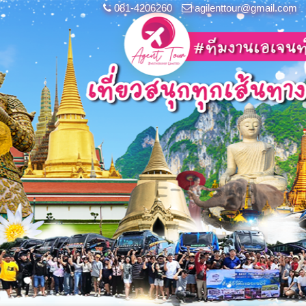
081-4206260
agilenttour@gmail.com