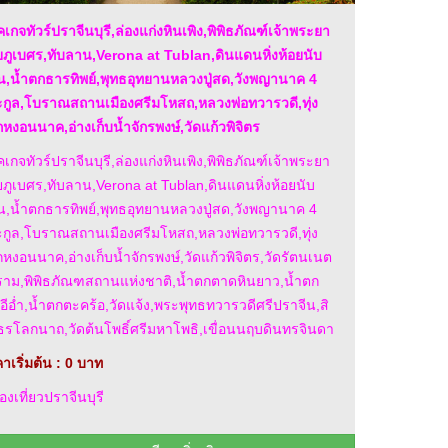
คเกจทัวร์ปราจีนบุรี,ล่องแก่งหินเพิง,พิพิธภัณฑ์เจ้าพระยา
ยภูเบศร,ทับลาน,Verona at Tublan,ดินแดนหิ่งห้อยนับ
,น้ำตกธารทิพย์,พุทธอุทยานหลวงปู่สด,วังพญานาค 4
กูล,โบราณสถานเมืองศรีมโหสถ,หลวงพ่อทวารวดี,ทุ่ง
หงอนนาค,อ่างเก็บน้ำจักรพงษ์,วัดแก้วพิจิตร
คเกจทัวร์ปราจีนบุรี,ล่องแก่งหินเพิง,พิพิธภัณฑ์เจ้าพระยา
ยภูเบศร,ทับลาน,Verona at Tublan,ดินแดนหิ่งห้อยนับ
,น้ำตกธารทิพย์,พุทธอุทยานหลวงปู่สด,วังพญานาค 4
กูล,โบราณสถานเมืองศรีมโหสถ,หลวงพ่อทวารวดี,ทุ่ง
หงอนนาค,อ่างเก็บน้ำจักรพงษ์,วัดแก้วพิจิตร,วัดรัตนเนต
าม,พิพิธภัณฑสถานแห่งชาติ,น้ำตกตาดหินยาว,น้ำตก
อีอ่ำ,น้ำตกตะคร้อ,วัดแจ้ง,พระพุทธทวารวดีศรีปราจีน,สิ
ธรโลกนาถ,วัดต้นโพธิ์ศรีมหาโพธิ,เขื่อนนฤบดินทรจินดา
าเริ่มต้น : 0 บาท
องเที่ยวปราจีนบุรี