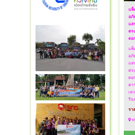
แพ็
อภั
แสน
ตระ
ดอก
แพ็
อภั
แสน
ตระ
ดอก
ตาร
เหว
ริน
ราค
ท่