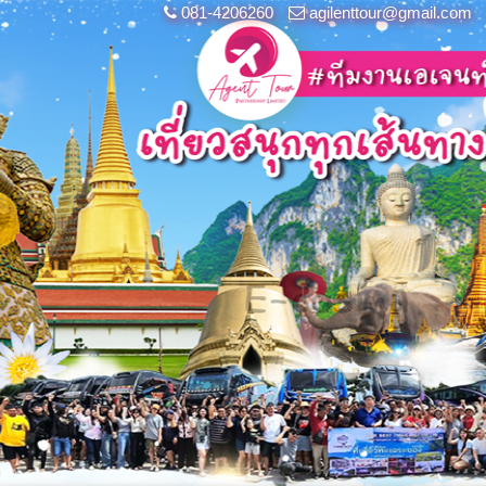
081-4206260
agilenttour@gmail.com