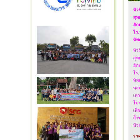
ทัว
สุท
ฮัก
โร,
ทิพ
ทัว
สุท
ฮัก
โร,
ทิพ
หอม
เทว
โบร
เพ็
ถ้ำ
ห้ว
ราค