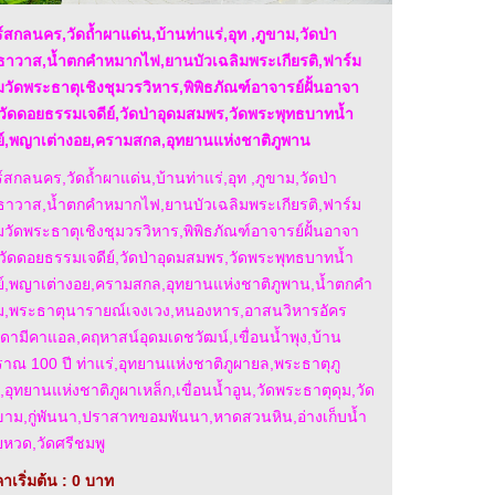
ร์สกลนคร,วัดถ้ำผาแด่น,บ้านท่าแร่,อุท ,ภูขาม,วัดป่า
ธาวาส,น้ำตกคำหมากไฟ,ยานบัวเฉลิมพระเกียรติ,ฟาร์ม
มวัดพระธาตุเชิงชุมวรวิหาร,พิพิธภัณฑ์อาจารย์ฝั้นอาจา
วัดดอยธรรมเจดีย์,วัดป่าอุดมสมพร,วัดพระพุทธบาทน้ำ
ย์,พญาเต่างอย,ครามสกล,อุทยานแห่งชาติภูพาน
ร์สกลนคร,วัดถ้ำผาแด่น,บ้านท่าแร่,อุท ,ภูขาม,วัดป่า
ธาวาส,น้ำตกคำหมากไฟ,ยานบัวเฉลิมพระเกียรติ,ฟาร์ม
มวัดพระธาตุเชิงชุมวรวิหาร,พิพิธภัณฑ์อาจารย์ฝั้นอาจา
วัดดอยธรรมเจดีย์,วัดป่าอุดมสมพร,วัดพระพุทธบาทน้ำ
ย์,พญาเต่างอย,ครามสกล,อุทยานแห่งชาติภูพาน,น้ำตกคำ
,พระธาตุนารายณ์เจงเวง,หนองหาร,อาสนวิหารอัคร
ดามีคาแอล,คฤหาสน์อุดมเดชวัฒน์,เขื่อนน้ำพุง,บ้าน
าณ 100 ปี ท่าแร่,อุทยานแห่งชาติภูผายล,พระธาตุภู
ก,อุทยานแห่งชาติภูผาเหล็ก,เขื่อนน้ำอูน,วัดพระธาตุดุม,วัด
ขาม,กู่พันนา,ปราสาทขอมพันนา,หาดสวนหิน,อ่างเก็บน้ำ
ยหวด,วัดศรีชมพู
าเริ่มต้น : 0 บาท