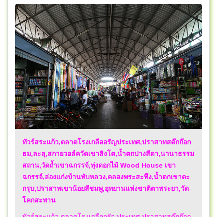
ทัวร์สระแก้ว,ตลาดโรงเกลืออรัญประเทศ,ปราสาทสด๊กก๊อก
ธม,ละลุ,สกายวอล์ควัดเขาสิงโต,น้ำตกปางสีดา,นานาธรรม
สถาน,วัดถ้ำเขาฉกรรจ์,ทุ่งดอกไม้ Wood House เขา
ฉกรรจ์,ล่องแก่งบ้านทับหลวง,คลองพระสะทึง,น้ำตกเขาตะ
กรุบ,ปราสาทเขาน้อยสีชมพู,อุทยานแห่งชาติตาพระยา,วัด
โคกสะพาน
ทัวร์สระแก้ว,ตลาดโรงเกลืออรัญประเทศ,ปราสาทสด๊กก๊อก