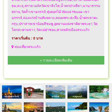
ธม,ละลุ,สกายวอล์ควัดเขาสิงโต,น้ำตกปางสีดา,นานาธรรม
สถาน,วัดถ้ำเขาฉกรรจ์,ทุ่งดอกไม้ Wood House เขา
ฉกรรจ์,ล่องแก่งบ้านทับหลวง,คลองพระสะทึง,น้ำตกเขาตะ
กรุบ,ปราสาทเขาน้อยสีชมพู,อุทยานแห่งชาติตาพระยา,วัด
โคกสะพานขาว,วัดแม่ย่าซอม,ศาลหลักเมืองสระแก้ว
ราคาเริ่มต้น : 0 บาท
ท่องเที่ยวสระแก้ว
» รายละเอียดเพิ่มเติม