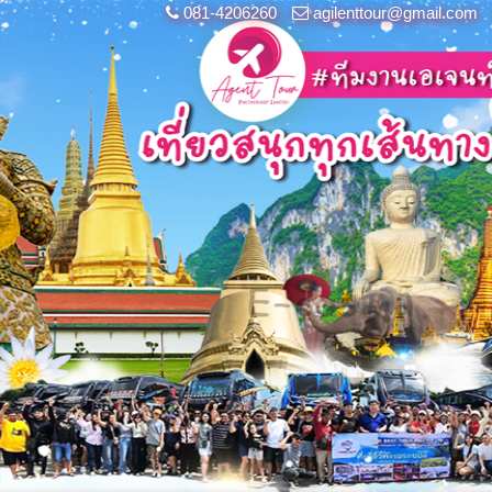
081-4206260
agilenttour@gmail.com