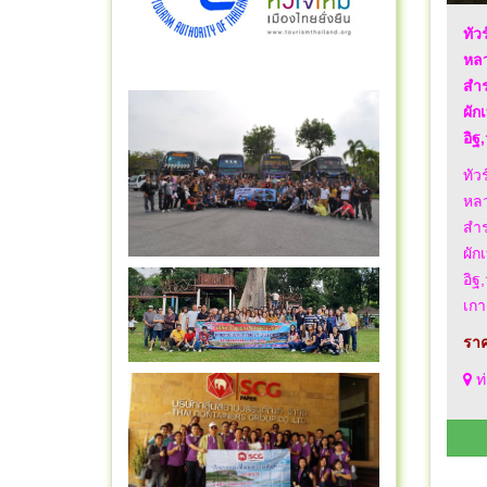
ทัว
หลว
สำร
ผัก
อิฐ
ทัว
หลว
สำร
ผัก
อิฐ
เกา
ราค
ท่