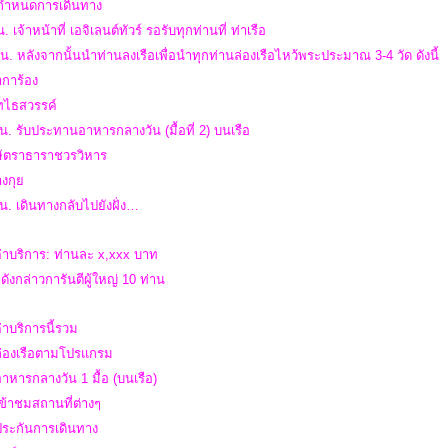
กำหนดการเดินทาง
. เจ้าหน้าที่ เอจิเลนต์ทัวร์ รอรับทุกท่านที่ ท่าเรือ
น. หลังจากนั้นนำท่านลงเรือเพื่อนำทุกท่านล่องเรือไหว้พระประมาณ 3-4 วัด ดังนี้
่าการ้อง
ุทไธสวรรค์
น. รับประทานอาหารกลางวัน (มื้อที่ 2) บนเรือ
กษัตราธาราชวรวิหาร
างกุย
น. เดินทางกลับไปยังฝั่ง…
่าบริการ: ท่านละ x,xxx บาท
ดังกล่าวการันตีผู้ใหญ่ 10 ท่าน
่าบริการนี้รวม
าล่องเรือตามโปรแกรม
อาหารกลางวัน 1 มื้อ (บนเรือ)
เข้าชมสถานที่ต่างๆ
าประกันการเดินทาง