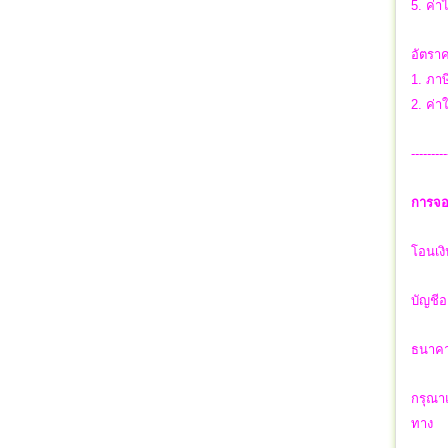
5. ค่า
อัตราค
1. ภาษ
2. ค่า
---------
การจอ
โอนเงิ
บัญชีอ
ธนาคา
กรุณาแ
ทาง