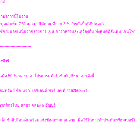
ไกด์
่าบริการนี้ไม่รวม
ีมูลค่าเพิ่ม 7 % และภาษีหัก ณ ที่จ่าย 3 % (กรณีเป็นนิติบุคคล)
ใช้จ่ายนอกเหนือจากรายการ เช่น ค่าอาหารและเครื่องดื่ม ทั้งหมดที่สั่งเพิ่ม เช่นโทรศ
--------------------------
งทัวร์
นมัด 50 % ของราคาโปรแกรมทัวร์ เข้าบัญชีธนาคารดังนี้
อมทรัพย์ ชื่อ หจก. เอจิเลนต์ ทัวร์ เลขที่ 4162562571
รกสิกรไทย สาขา คลอง 6 ธัญบุรี
ฟ็กซ์สลิปโอนเงินพร้อมแจ้งชื่อ-นามสกุล อายุ เพื่อใช้ในการทำประกันพร้อมเบอร์โทร