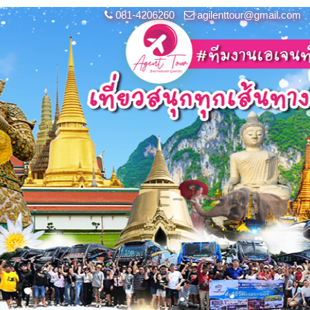
081-4206260
agilenttour@gmail.com