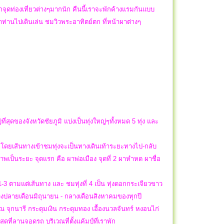
กจุดท่องเที่ยวต่างๆมากนัก คืนนี้เราจะพักค้างแรมกันแบบ
พาท่านไปเดินเล่น ชมวิวพระอาทิตย์ตก ที่หน้าผาต่างๆ
ุดของจังหวัดชัยภูมิ แบ่งเป็นทุ่งใหญ่ๆทั้งหมด 5 ทุ่ง และ
 โดยเส้นทางเข้าชมทุ่งจะเป็นทางเดินเท้าระยะทางไป-กลับ
ป็นระยะ จุดแรก คือ ผาพ่อเมือง จุดที่ 2 ผาหำหด ผาชื่อ
-3 ตามแต่เส้นทาง และ ชมทุ่งที่ 4 เป็น ทุ่งดอกกระเจียวขาว
นช่วงปลายเดือนมิถุนายน - กลางเดือนสิงหาคมของทุกปี
 จุกนารี กระดุมเงิน กระดุมทอง เอื้องนวลจันทร์ หงอนไก่
ุดที่ลานจอดรถ บริเวณที่ตั้งแค้มป์ที่เราพัก