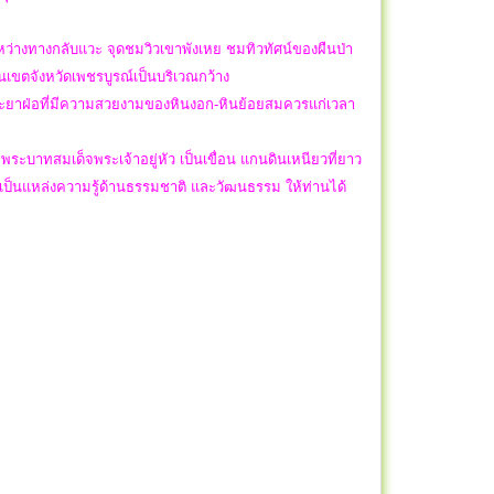
ะหว่างทางกลับแวะ จุดชมวิวเขาพังเหย ชมทิวทัศน์ของผืนป่า
นเขตจังหวัดเพชรบูรณ์เป็นบริเวณกว้าง
าพระยาฝ่อที่มีความสวยงามของหินงอก-หินย้อยสมควรแก่เวลา
 พระบาทสมเด็จพระเจ้าอยู่หัว เป็นเขื่อน แกนดินเหนียวที่ยาว
ัก เป็นแหล่งความรู้ด้านธรรมชาติ และวัฒนธรรม ให้ท่านได้