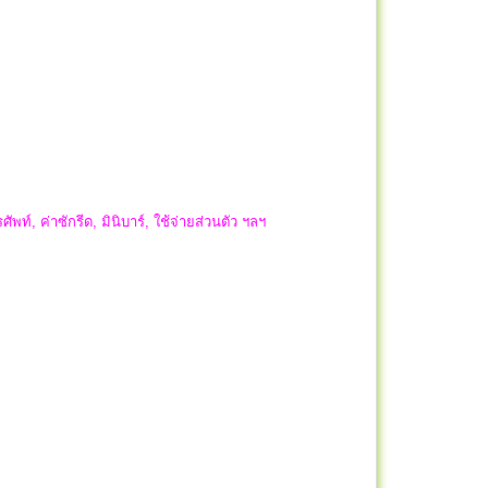
ัพท์, ค่าซักรีด, มินิบาร์, ใช้จ่ายส่วนตัว ฯลฯ