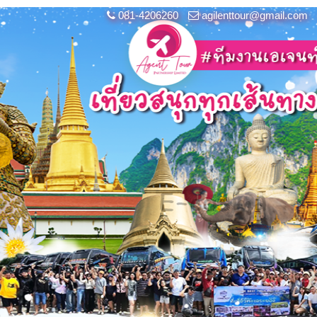
081-4206260
agilenttour@gmail.com