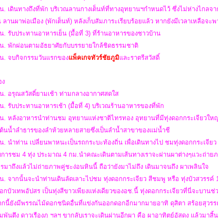
น. เดินทางถึงที่พัก บริเวณลานกางเต็นท์ที่ทางอุทยานฯกำหนดไว้ ซึ่งไม่ห่างไกลจา
 ลานผาพ่อเมือง (พักเต็นท์) หลังเก็บสัมภาระเรียบร้อยแล้ว หากยังมีเวลาเหลือจะ
น. รับประทานอาหารเย็น (มื้อที่ 3) ที่ร้านอาหารของชาวบ้าน
 น. พักผ่อนตามอัธยาศัยกับบรรยายใกล้ชิดธรรมชาติ
 น.
จบกิจกรรมวันแรกของ
แพ็คเกจทัวร์ชัยภูมิ
และราตรีสวัสดิ์
สอง
 น. อรุณสวัสดิ์ยามเช้า ท่ามกลางอากาศสดใส
น. รับประทานอาหารเช้า (มื้อที่ 4) บริเวณร้านอาหารของที่พัก
น. หลังอาหารนำท่านชม อุทยานแห่งชาติไทรทอง อุทยานที่มีทุ่งดอกกระเจียวใหญ่ที่ส
่าต้นน้ำลำธารของลำห้วยหลายสายซึ่งเป็นลำน้ำสาขาของแม่น้ำชี
น. นำท่าน เปลี่ยนพาหนะเป็นรถกระบะท้องถิ่น เพื่อเดินทางไป ชมทุ่งดอกกระเจียว
การชม 4 ทุ่ง ประมาณ 4 กม.นำคณะเดินตามเส้นทางเราจะผ่านผาต่างๆแวะถ่ายภาพเ
ใครมาถึงแล้วไม่ถ่ายภาพคู่ชะง่อนหินนี้ ถือว่ายังมาไม่ถึง เดินมาจนถึง ผาเพลินใจ
น. จากนั้นจะนำท่านเดินลัดเลาะไปชม ทุ่งดอกกระเจียว สีชมพู หรือ ทุ่งบัวสวรรค์ 1
อกบัวเทพอัปสร เป็นทุ่งสีขาวเพียงแห่งเดียวของอช.นี้ ทุ่งดอกกระเจียวที่นี่จะบา
นี้ยังมีพรรณไม้ดอกชนิดอื่นที่แข่งกันออกดอกอีกมากมายอาทิ ดุสิตา สร้อยสุวรรณ
มพันตึง ดาวเรืองภู ฯลฯ ขากลับเราจะเดินผ่านอีกผา คือ ผาอาทิตย์อัสดง แล้วมาสิ้นส