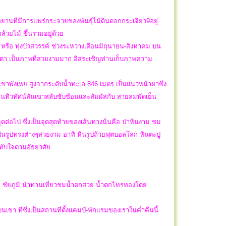
ทยานที่มีการแพร่กระจายของพันธุ์ไม้ดินดอกกระเจียว9อยู่
วยไม้ ขึ้นรวมอยู่ด้วย
หรือ ทุ่งบัวสวรรค์ ช่วงระหว่างเดือนมิถุนายน-สิงหาคม บน
ลานตา เป็นภาพที่สวยงามมาก อิสระเชิญท่านเก็บภาพความ
ือกเขาพังเหย สูงจากระดับน้ำทะเล 846 เมตร เป็นแนวหน้าผาซึ่ง
ทิวทัศน์สันเขาสลับซับซ้อนและสัมผัสกับ สายลมพัดเย็น
ต่อไป ซึ่งเป็นจุดสุดท้ายของเส้นทางนั่นคือ ป่าหินงาม ชม
็นรูปทรงต่างๆสวยงาม อาทิ หินรูปถ้วยฟุตบอลโลก หินตะปู
ะทับใจตามอัธยาศัย
น จ.ชัยภูมิ นำท่านเที่ยวชมน้ำตกสวย น้ำตกไทรทองโดย
เขา ที่ซึ่งเป็นสถานที่ตั้งแคมป์-พักแรมของเราในค่ำคืนนี้