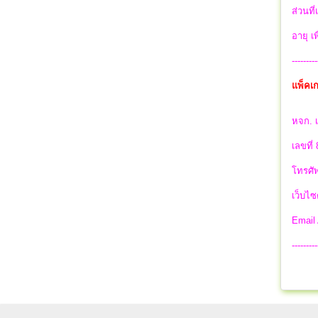
ส่วนที
อายุ เ
---------
แพ็คเก
หจก. เ
เลขที่
โทรศัพ
เว็บไซ
Email
---------