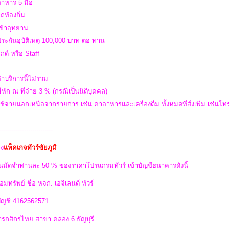
อาหาร 5 มื้อ
รถท้องถิ่น
เข้าอุทยาน
ประกันอุบัติเหตุ 100,000 บาท ต่อ ท่าน
ไกด์ หรือ Staff
่าบริการนี้ไม่รวม
ีหัก ณ ที่จ่าย 3 % (กรณีเป็นนิติบุคคล)
ใช้จ่ายนอกเหนือจากรายการ เช่น ค่าอาหารและเครื่องดื่ม ทั้งหมดที่สั่งเพิ่ม เช่นโทรศ
--------------------------
ง
แพ็คเกจทัวร์ชัยภูมิ
นมัดจำท่านละ 50 % ของราคาโปรแกรมทัวร์ เข้าบัญชีธนาคารดังนี้
อมทรัพย์ ชื่อ หจก. เอจิเลนต์ ทัวร์
บัญชี 4162562571
รกสิกรไทย สาขา คลอง 6 ธัญบุรี