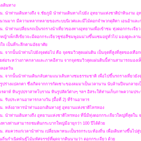
างเดินทาง
น. นำท่านเดินทางถึง จ.ชัยภูมิ นำท่านเดินทางไปยัง อุทยานแห่งชาติป่าหินงาม อุ
ำนวนมาก มีความหลากหลายของระบบนิเวศและมีไม้ดอกจำพวกดุสิตา เอนอ้าและกล้
น. นำท่านเปลี่ยนรถเป็นรถรางนำเที่ยวของทางอุทยานเพื่อเข้าชม ทุ่งดอกกระเจียว 
่งหญ้าเพ็กสีเขียวจะมีดอกกระเจียวชูช่อสีชมพูอมม่วงขึ้นแซมอยู่ทั่วไป มองดูละ
ใจ เป็นที่ระลึกตามอัธยาศัย
น. จากนั้นนำท่านไปยังจุดต่อไป คือ จุดชมวิวสุดแผ่นดิน เป็นจุดที่สูงที่สุดของเท
อยต่อระหว่างภาคกลางและภาคอีสาน จากจุดชมวิวสุดแผ่นดินนี้ท่านสามารถมองเห็น
ตลอดวัน
น. จากนั้นนำท่านเดินกลับตามแนวเส้นทางชมธรรมชาติ เพื่อไปขึ้นรถรางเที่ยวยังจุด
รูปร่างแปลกตา ซึ่งเกิดจากการกัดเซาะของลมมาเป็นเวลานาน นับล้านปีจนกลายเป
ปเรดาห์ หินรูปปราสาทโบราณ หินรูปสัตว์ต่างๆ ฯลฯ อิสระให้ท่านเก็บภาพความปร
น. รับประทานอาหารกลางวัน (มื้อที่ 2) ที่ร้านอาหาร
 น. หลังอาหารนำท่านออกเดินทางสู่ อุทยานแห่งชาติไทรทอง
น. นำท่านเดินทางถึง อุทยานแห่งชาติไทรทอง ที่นี่มีทุ่งดอกกระเจียวใหญ่ที่สุดใ
างทางท่านสามารถชมต้นกระบากใหญ่มีอายุกว่า 100 ปีได้ด้วย
น. สมควรแก่เวลานำท่าน เปลี่ยนพาหนะเป็นรถกระบะท้องถิ่น เพื่อเดินทางขึ้นไปสู่บน
นถิ่นกำเนิดพันธุ์ไม้มหัศจรรย์ที่ผุดจากดินนามว่า ดอกกระเจียว ด้วย