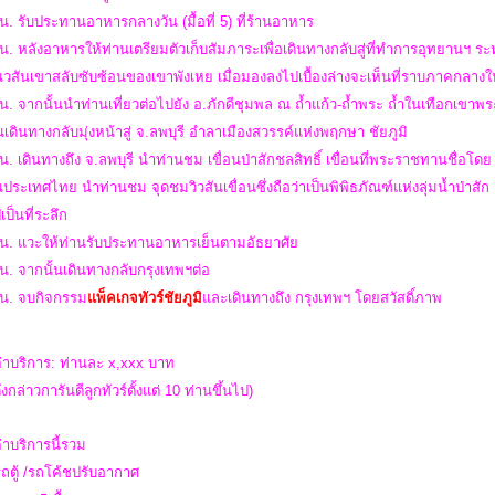
น. รับประทานอาหารกลางวัน (มื้อที่ 5) ที่ร้านอาหาร
น. หลังอาหารให้ท่านเตรียมตัวเก็บสัมภาระเพื่อเดินทางกลับสู่ที่ทำการอุทยานฯ ร
สันเขาสลับซับซ้อนของเขาพังเหย เมื่อมองลงไปเบื้องล่างจะเห็นที่ราบภาคกลางใ
น. จากนั้นนำท่านเที่ยวต่อไปยัง อ.ภักดีชุมพล ณ ถ้ำแก้ว-ถ้ำพระ ถ้ำในเทือกเข
เดินทางกลับมุ่งหน้าสู่ จ.ลพบุรี อำลาเมืองสวรรค์แห่งพฤกษา ชัยภูมิ
น. เดินทางถึง จ.ลพบุรี นำท่านชม เขื่อนป่าสักชลสิทธิ์ เขื่อนที่พระราชทานชื่อโดย
ในประเทศไทย นำท่านชม จุดชมวิวสันเขื่อนซึ่งถือว่าเป็นพิพิธภัณฑ์แห่งลุ่มน้ำป่าส
ปเป็นที่ระลึก
 น. แวะให้ท่านรับประทานอาหารเย็นตามอัธยาศัย
น. จากนั้นเดินทางกลับกรุงเทพฯต่อ
 น.
จบกิจกรรม
แพ็คเกจทัวร์ชัยภูมิ
และ
เดินทางถึง กรุงเทพฯ โดยสวัสดิ์ภาพ
่าบริการ: ท่านละ x,xxx บาท
งกล่าวการันตีลูกทัวร์ตั้งแต่ 10 ท่านขึ้นไป)
่าบริการนี้รวม
รถตู้ /รถโค้ชปรับอากาศ