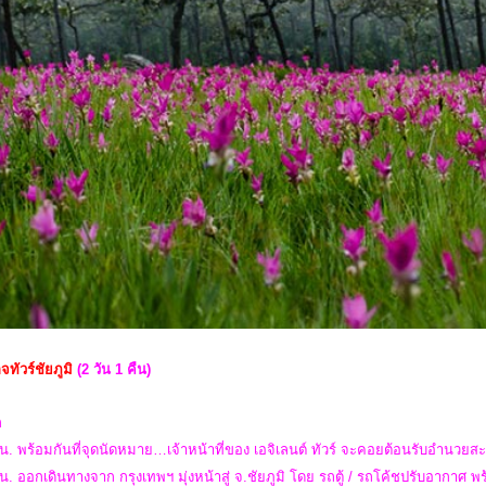
จทัวร์ชัยภูมิ
(2 วัน 1 คืน)
ก
น. พร้อมกันที่จุดนัดหมาย…เจ้าหน้าที่ของ เอจิเลนต์ ทัวร์ จะคอยต้อนรับอำนวย
น. ออกเดินทางจาก กรุงเทพฯ มุ่งหน้าสู่ จ.ชัยภูมิ โดย รถตู้ / รถโค้ชปรับอากาศ 