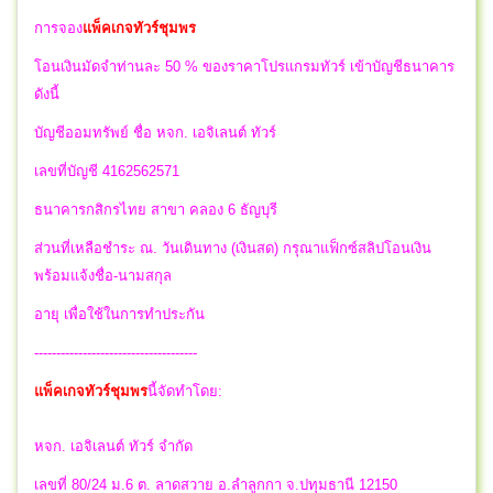
การจอง
แพ็คเกจทัวร์ชุมพร
โอนเงินมัดจำท่านละ 50 % ของราคาโปรแกรมทัวร์ เข้าบัญชีธนาคาร
ดังนี้
บัญชีออมทรัพย์ ชื่อ หจก. เอจิเลนต์ ทัวร์
เลขที่บัญชี 4162562571
ธนาคารกสิกรไทย สาขา คลอง 6 ธัญบุรี
ส่วนที่เหลือชำระ ณ. วันเดินทาง (เงินสด) กรุณาแฟ็กซ์สลิปโอนเงิน
พร้อมแจ้งชื่อ-นามสกุล
อายุ เพื่อใช้ในการทำประกัน
-------------------------------------
แพ็คเกจทัวร์ชุมพร
นี้จัดทำโดย:
หจก. เอจิเลนต์ ทัวร์ จำกัด
เลขที่ 80/24 ม.6 ต. ลาดสวาย อ.ลำลูกกา จ.ปทุมธานี 12150