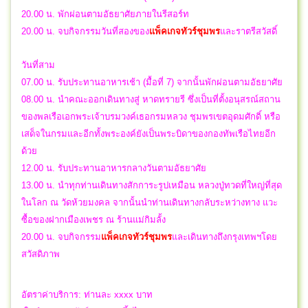
20.00 น. พักผ่อนตามอัธยาศัยภายในรีสอร์ท
20.00 น.
จบกิจกรรมวันที่สองของ
แพ็คเกจทัวร์ชุมพร
และราตรีสวัสดิ์
วันที่สาม
07.00 น. รับประทานอาหารเช้า (มื้อที่ 7) จากนั้นพักผ่อนตามอัธยาศัย
08.00 น. นำคณะออกเดินทางสู่ หาดทรายรี ซึ่งเป็นที่ตั้งอนุสรณ์สถาน
ของพลเรือเอกพระเจ้าบรมวงค์เธอกรมหลวง ชุมพรเขตอุดมศักดิ์ หรือ
เสด็จในกรมและอีกทั้งพระองค์ยังเป็นพระบิดาของกองทัพเรือไทยอีก
ด้วย
12.00 น. รับประทานอาหารกลางวันตามอัธยาศัย
13.00 น. นำทุกท่านเดินทางสักการะรูปเหมือน หลวงปู่ทวดที่ใหญ่ที่สุด
ในโลก ณ วัดห้วยมงคล จากนั้นนำท่านเดินทางกลับระหว่างทาง แวะ
ซื้อของฝากเมืองเพชร ณ ร้านแม่กิมลั้ง
20.00 น.
จบกิจกรรม
แพ็คเกจทัวร์ชุมพร
และเดินทาง
ถึงกรุงเทพฯโดย
สวัสดิภาพ
อัตราค่าบริการ: ท่านละ xxxx บาท