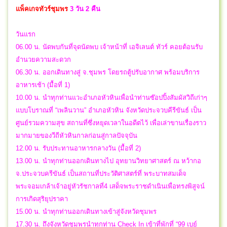
แพ็คเกจทัวร์ชุมพร
3 วัน 2 คืน
วันแรก
06.00 น. นัดพบกันที่จุดนัดพบ เจ้าหน้าที่ เอจิเลนต์ ทัวร์ คอยต้อนรับ
อำนวยความสะดวก
06.30 น. ออกเดินทางสู่ จ.ชุมพร โดยรถตู้ปรับอากาศ พร้อมบริการ
อาหารเช้า (มื้อที่ 1)
10.00 น. นำทุกท่านแวะอำเภอหัวหินเพื่อนำท่านซ๊อปปิ้งสัมผัสวิถีเก่าๆ
แบบโบราณที่ “เพลินวาน” อำเภอหัวหิน จังหวัดประจวบคีรีขันธ์ เป็น
ศูนย์รวมความสุข สถานที่ซึ่งหยุดเวลาในอดีตไว้ เพื่อเล่าขานเรื่องราว
มากมายของวีถีหัวหินกาลก่อนสู่กาลปัจจุบัน
12.00 น. รับประทานอาหารกลางวัน (มื้อที่ 2)
13.00 น. นำทุกท่านออกเดินทางไป อุทยานวิทยาศาสตร์ ณ หว้ากอ
จ.ประจวบครีขันธ์ เป็นสถานที่ประวัติศาสตร์ที่ พระบาทสมเด็จ
พระจอมเกล้าเจ้าอยู่หัวรัชกาลที่4 เสด็จพระราชดำเนินเพื่อทรงพิสูจน์
การเกิดสุริยุปราคา
15.00 น. นำทุกท่านออกเดินทางเข้าสู่จังหวัดชุมพร
17.30 น. ถึงจังหวัดชุมพรนำทุกท่าน Check In เข้าที่พักที่ “99 เบย์