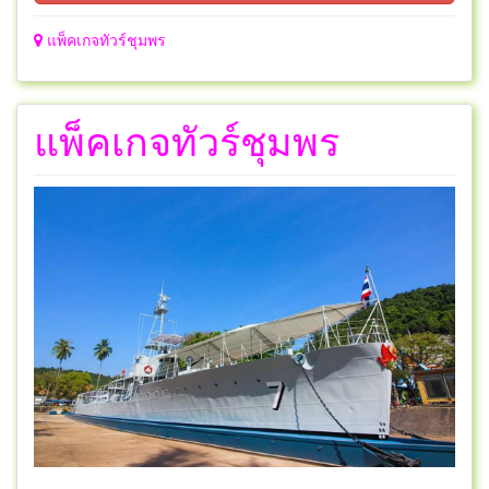
แพ็คเกจทัวร์ชุมพร
แพ็คเกจทัวร์ชุมพร