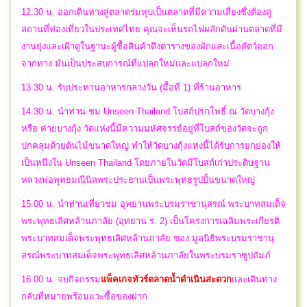
12.30 น. ออกเดินทางสู่ตลาดร่มหุบเป็นตลาดที่มีความเสี่ยงซึ่งต้องดู
สถานที่ท่องเที่ยวในประเทศไทย คุณจะเห็นรถไฟผลักดันผ่านตลาดที่มี
งานยุ่งและเฝ้าดูในฐานะผู้ซื้อสินค้าดึงตารางของผักและเนื้อสัตว์ออก
จากทาง มันเป็นประสบการณ์ที่แปลกใหม่และแปลกใหม่
13.30 น. รับประทานอาหารกลางวัน (มื้อที่ 1) ที่ร้านอาหาร
14.30 น. นำท่าน ชม Unseen Thailand โบสถ์ปรกโพธิ์ ณ วัดบางกุ้ง
หรือ ค่ายบางกุ้ง วัดแห่งนี้มีความมหัศจรรย์อยู่ที่โบสถ์ของวัดจะถูก
ปกคลุมด้วยต้นไม้ขนาดใหญ่ ทำให้วัดบางกุ้งแห่งนี้ได้รับการยกย่องให้
เป็นหนึ่งใน Unseen Thailand โดยภายในวัดมีโบสถ์เก่าประดิษฐาน
หลวงพ่อพุทธมณีนิลพระประธานเป็นพระพุทธรูปปั้นขนาดใหญ่
15.00 น. นำท่านเที่ยวชม อุทยานพระบรมราชานุสรณ์ พระบาทสมเด็จ
พระพุทธเลิศหล้านภาลัย (อุทยาน ร. 2) เป็นโครงการเฉลิมพระเกียรติ
พระบาทสมเด็จพระพุทธเลิศหล้านภาลัย ของ มูลนิธิพระบรมราชานุ
สรณ์พระบาทสมเด็จพระพุทธเลิศหล้านภาลัยในพระบรมราชูปถัมภ์
16.00 น. จบกิจกรรม
แพ็คเกจทัวร์ตลาดน้ำดำเนินสะดวก
และเดินทาง
กลับที่หมายพร้อมแวะซื้อของฝาก