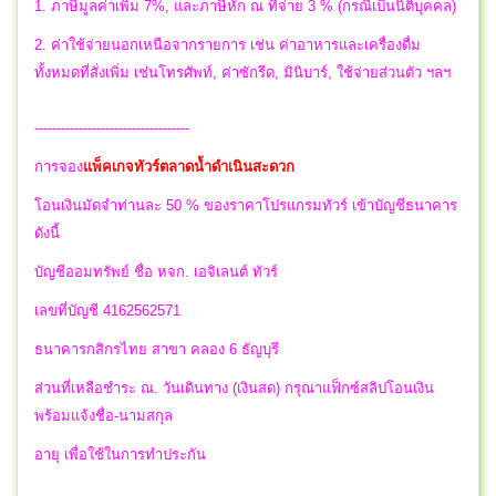
1. ภาษีมูลค่าเพิ่ม 7%, และภาษีหัก ณ ที่จ่าย 3 % (กรณีเป็นนิติบุคคล)
2. ค่าใช้จ่ายนอกเหนือจากรายการ เช่น ค่าอาหารและเครื่องดื่ม
ทั้งหมดที่สั่งเพิ่ม เช่นโทรศัพท์, ค่าซักรีด, มินิบาร์, ใช้จ่ายส่วนตัว ฯลฯ
-----------------------------------
การจอง
แพ็คเกจทัวร์ตลาดน้ำดำเนินสะดวก
โอนเงินมัดจำท่านละ 50 % ของราคาโปรแกรมทัวร์ เข้าบัญชีธนาคาร
ดังนี้
บัญชีออมทรัพย์ ชื่อ หจก. เอจิเลนต์ ทัวร์
เลขที่บัญชี 4162562571
ธนาคารกสิกรไทย สาขา คลอง 6 ธัญบุรี
ส่วนที่เหลือชำระ ณ. วันเดินทาง (เงินสด) กรุณาแฟ็กซ์สลิปโอนเงิน
พร้อมแจ้งชื่อ-นามสกุล
อายุ เพื่อใช้ในการทำประกัน