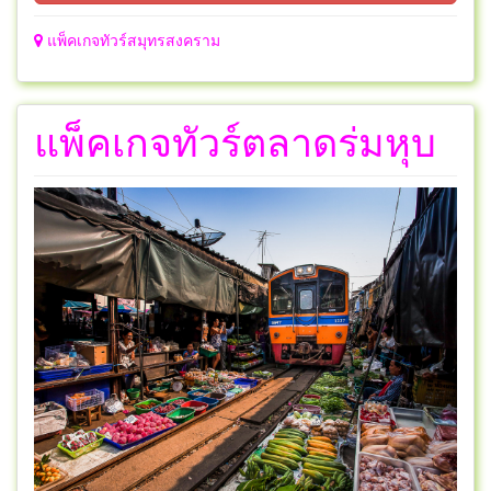
แพ็คเกจทัวร์สมุทรสงคราม
แพ็คเกจทัวร์ตลาดร่มหุบ