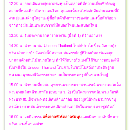
12.30 น. ออกเดินทางสู่ตลาดร่มหุบเป็นตลาดที่มีความเสี่ยงซึ่งต้องดู
สถานที่ท่องเที่ยวในประเทศไทย คุณจะเห็นรถไฟผลักดันผ่านตลาดที่มี
งานยุ่งและเฝ้าดูในฐานะผู้ซื้อสินค้าดึงตารางของผักและเนื้อสัตว์ออก
จากทาง มันเป็นประสบการณ์ที่แปลกใหม่และแปลกใหม่
13.30 น. รับประทานอาหารกลางวัน (มื้อที่ 1) ที่ร้านอาหาร
14.30 น. นำท่าน ชม Unseen Thailand โบสถ์ปรกโพธิ์ ณ วัดบางกุ้ง
หรือ ค่ายบางกุ้ง วัดแห่งนี้มีความมหัศจรรย์อยู่ที่โบสถ์ของวัดจะถูก
ปกคลุมด้วยต้นไม้ขนาดใหญ่ ทำให้วัดบางกุ้งแห่งนี้ได้รับการยกย่องให้
เป็นหนึ่งใน Unseen Thailand โดยภายในวัดมีโบสถ์เก่าประดิษฐาน
หลวงพ่อพุทธมณีนิลพระประธานเป็นพระพุทธรูปปั้นขนาดใหญ่
15.00 น. นำท่านเที่ยวชม อุทยานพระบรมราชานุสรณ์ พระบาทสมเด็จ
พระพุทธเลิศหล้านภาลัย (อุทยาน ร. 2) เป็นโครงการเฉลิมพระเกียรติ
พระบาทสมเด็จพระพุทธเลิศหล้านภาลัย ของ มูลนิธิพระบรมราชานุ
สรณ์พระบาทสมเด็จพระพุทธเลิศหล้านภาลัยในพระบรมราชูปถัมภ์
16.00 น. จบกิจกรรม
แพ็คเกจทัวร์ตลาดร่มหุบ
และเดินทางกลับที่หมาย
พร้อมแวะซื้อของฝาก