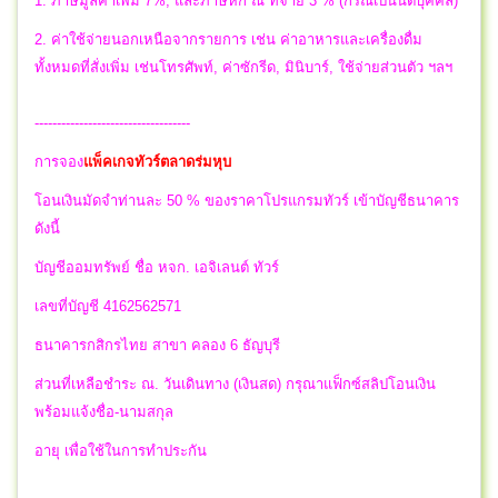
1. ภาษีมูลค่าเพิ่ม 7%, และภาษีหัก ณ ที่จ่าย 3 % (กรณีเป็นนิติบุคคล)
2. ค่าใช้จ่ายนอกเหนือจากรายการ เช่น ค่าอาหารและเครื่องดื่ม
ทั้งหมดที่สั่งเพิ่ม เช่นโทรศัพท์, ค่าซักรีด, มินิบาร์, ใช้จ่ายส่วนตัว ฯลฯ
-----------------------------------
การจอง
แพ็คเกจทัวร์ตลาดร่มหุบ
โอนเงินมัดจำท่านละ 50 % ของราคาโปรแกรมทัวร์ เข้าบัญชีธนาคาร
ดังนี้
บัญชีออมทรัพย์ ชื่อ หจก. เอจิเลนต์ ทัวร์
เลขที่บัญชี 4162562571
ธนาคารกสิกรไทย สาขา คลอง 6 ธัญบุรี
ส่วนที่เหลือชำระ ณ. วันเดินทาง (เงินสด) กรุณาแฟ็กซ์สลิปโอนเงิน
พร้อมแจ้งชื่อ-นามสกุล
อายุ เพื่อใช้ในการทำประกัน